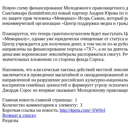
Новую схему финансирование Молодежного правозащитного дв
Сыктывкара (komiinform.ru) новый партнер Андрея Юрова по п
по защите прав человека «Мемориал» Игорь Сажин, который р
некоммерческой организации «Центр поддержки медиа и граж
Планируется, что теперь грантополучателем будет выступать Ц
«Мемориалу», однако уже юридически очищенные от статуса и
Центр учреждается для получения денег, в том числе из-за рубе
направлены на финансирование портала «7Х7», а не на деятель
деньгами воронежские леволибералы распоряжаться смогут. Ре
значительных вложениях со стороны фонда Сороса.
Напомним, что классическая тактика действий местной левол
заключается в проведении масштабной и скоординированной 
направленной на разрушение российских культурно-национал
восприятия семейных ценностей и формирует угрозу психичес
Джордж Сорос не впервые оказывает Молодежному правозащи
Главная новость главной страницы: 1
Количество комментариев к элементу: 3
Короткая ссылка на новость:
http://4pera.com/~SW6vl
Возврат к списку
Разделы