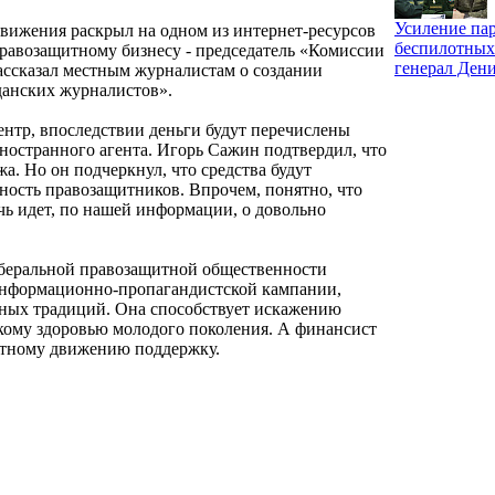
Усиление па
ижения раскрыл на одном из интернет-ресурсов
беспилотных
равозащитному бизнесу - председатель «Комиссии
генерал Ден
ассказал местным журналистам о создании
данских журналистов».
ентр, впоследствии деньги будут перечислены
ностранного агента. Игорь Сажин подтвердил, что
жа. Но он подчеркнул, что средства будут
ность правозащитников. Впрочем, понятно, что
чь идет, по нашей информации, о довольно
иберальной правозащитной общественности
информационно-пропагандистской кампании,
ьных традиций. Она способствует искажению
кому здоровью молодого поколения. А финансист
тному движению поддержку.