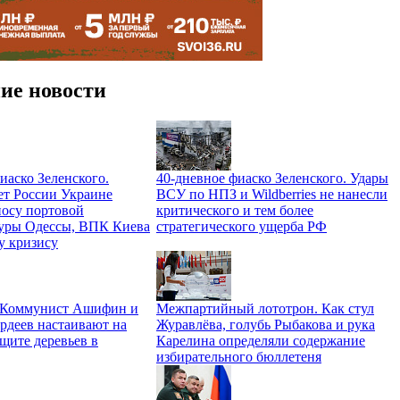
ие новости
иаско Зеленского.
40-дневное фиаско Зеленского. Удары
ет России Украине
ВСУ по НПЗ и Wildberries не нанесли
носу портовой
критического и тем более
уры Одессы, ВПК Киева
стратегического ущерба РФ
у кризису
. Коммунист Ашифин и
Межпартийный лототрон. Как стул
рдеев настаивают на
Журавлёва, голубь Рыбакова и рука
щите деревьев в
Карелина определяли содержание
избирательного бюллетеня