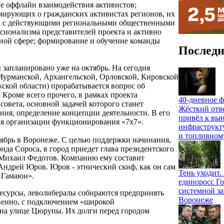
ие оффлайн взаимодействия активистов;
мирующих о гражданских активистах регионов, их
тва с действующими региональными общественными
ионализма представителей проекта и активно
ной сфере; формирование и обучение команды
Последн
 запланировано уже на октябрь. На сегодня
Мурманской, Архангельской, Орловской, Кировской
ской области) прорабатывается вопрос об
Кроме всего прочего, в рамках проекта
40-дневное ф
совета, основной задачей которого станет
Жёсткий отв
ния, определение концепции деятельности. В его
привёл к вы
ля организации функционирования «7x7».
инфраструкт
и топливном
оябрь в Воронеже. С целью поддержки начинания,
нда Сороса, в город приедет глава президентского
а Михаил Федотов. Компанию ему составит
ндрей Юров. Юров - этнический скиф, как он сам
Тень уходит
«Гамаюн».
единоросс Го
системной за
есурсы, леволибералы собираются предпринять
Воронеже
венно, с подключением «широкой
а на улице Цюрупы. Их долги перед городом