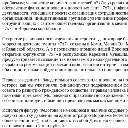
проблемам; увеличение количества читателей «7x7»; укреплен
обеспечение функционирования новостных лент «7x7», инфор
деятельности, успешных проектах; организация сотрудничес
организациями, инициативными группами; увеличение професс
сотрудничающих с сайтом общественных организаций в медий
«7x7» в Воронежской области.
Открытие регионального отделения интернет-издания вроде бы
корреспондентские пункты «7x7» созданы в Коми, Марий Эл, 
и Рязанской областях. А в перспективе (помимо нашей Воронеж
открытии корпунктов «7x7» в республиках Карелия и Чувашия. 
предусматривается создание так называемого наблюдательного 
выработка рекомендаций и механизмов развития интернет-изда
обязанности также войдет поиск дополнительных спонсоров д
Первое заседание наблюдательного совета запланировано на н
которое, как мы уже поняли, финансируется подразделением фо
совета по развитию гражданского общества и правам человек
почетный президент Молодежного правозащитного движения А
себе позиционирует, и бывший предводитель масонской ложи 
Используя фигуру Федотова и имеющиеся в наличие скудные р
новую попытку давления на администрацию Воронежа (естест
общественности»), чтобы оставить за собой Дом прав человек
составляют около 1 млн рублей.