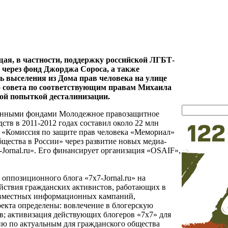
ая, в частности, поддержку российской ЛГБТ-
 через фонд Джорджа Сороса, а также
ь выселения из Дома прав человека на улице
о совета по соответствующим правам Михаила
ной попыткой десталинизации.
ранными фондами Молодежное правозащитное
тв в 2011-2012 годах составил около 22 млн
 «Комиссия по защите прав человека «Мемориал»
щества в России» через развитие новых медиа-
Jornal.ru». Его финансирует организация «OSAIF»,
оппозиционного блога «7x7-Jornal.ru» на
йствия гражданских активистов, работающих в
совместных информационных кампаний,
оекта определены: вовлечение в блогерскую
в; активизация действующих блогеров «7x7» для
сию по актуальным для гражданского общества