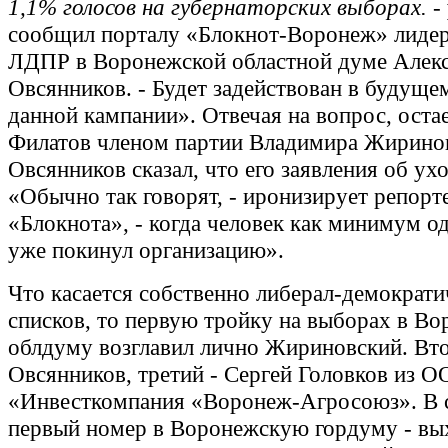
1,1% голосов на губернаторских выборах.
-
сообщил порталу «Блокнот-Воронеж» лиде
ЛДПР в Воронежской областной думе Алек
Овсянников. - Будет задействован в будущем
данной кампании». Отвечая на вопрос, оста
Филатов членом партии Владимира Жиринов
Овсянников сказал, что его заявления об ухо
«Обычно так говорят, - иронизирует репорт
«Блокнота», - когда человек как минимум о
уже покинул организацию».
Что касается собственно либерал-демократ
списков, то первую тройку на выборах в В
облдуму возглавил лично Жириновский. Вто
Овсянников, третий - Сергей Головков из 
«Инвесткомпания «Воронеж-Агросоюз». В с
первый номер в Воронежскую гордуму - вы