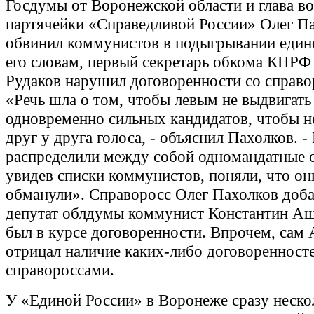
Госдумы от Воронежской области и глава в
партячейки «Справедливой России» Олег П
обвинил коммунистов в подыгрывании един
его словам, первый секретарь обкома КПРФ
Рудаков нарушил договоренности со справо
«Речь шла о том, чтобы левым не выдвигать
одновременно сильных кандидатов, чтобы н
друг у друга голоса, - объяснил Пахолков. 
распределили между собой одномандатные о
увидев списки коммунистов, поняли, что он
обманули». Справоросс Олег Пахолков доба
депутат облдумы коммунист Константин А
был в курсе договоренности. Впрочем, са
отрицал наличие каких-либо договоренност
справороссами.
У «Единой России» в Воронеже сразу неско