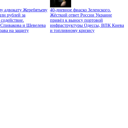
у адвокату Жеребятьеву
40-дневное фиаско Зеленского.
лн рублей за
Жёсткий ответ России Украине
 содействие.
привёл к выносу портовой
Спивакова и Шевелева
инфраструктуры Одессы, ВПК Киева
права на защиту
и топливному кризису