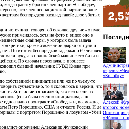
о, когда гранату бросил член партии «Свобода»,
нтересно, что член неонацистской партии вполне
о жертвам беспорядков расклад такой: двое убитых
и источники говорят об осколке, другие - о пуле.
ружие применялось, хотя на фото и видео оно в
Последн
 неизвестные снайперы, у которых была задача
 конкретики, кроме означенной дырки от пули и
нет. По итогам беспорядков задержано 69 человек.
сломали руку, а в полицейской машине его били и
ейских. По словам персонажа, в процессе
Администрат
руководил бывший начальник ГУВД Киева при
перенос «Чел
ию.
«Колобку»
 по собственной инициативе или же по чьему-то
ворить субъективно, то я склоняюсь к версии, что
сти. Хотя остается загадкой, кто вел огонь из
уменюка (если была именно инициатива, а не
х: однозначно проиграют «Свобода» и, возможно,
Алексей Жур
аты Петр Порошенко, США и отчасти Россия. И да,
второго номе
атериалы с портретом Порошенко и лозунгом «Убей
Оппозиция д
«Яблоко» по
ционалист-ополченец Александр Жучковский