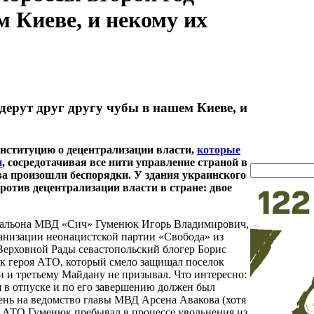
м Киеве, и некому их
дерут друг другу чубы в нашем Киеве, и
онституцию о децентрализации власти,
которые
и
, сосредотачивая все нити управление страной в
ва произошли беспорядки. У здания украинского
ротив децентрализации власти в стране
: двое
атальона МВД «Сич» Гуменюк Игорь Владимирович,
ганизации неонацистской партии «Свобода» из
 Верховной Рады севастопольский блогер Борис
ак героя АТО, который смело защищал поселок
и и третьему Майдану не призывал. Что интересно:
я в отпуске и по его завершению должен был
тень на ведомство главы МВД Арсена Авакова (хотя
ой АТО Гуменюк пребывал в процессе увольнения из