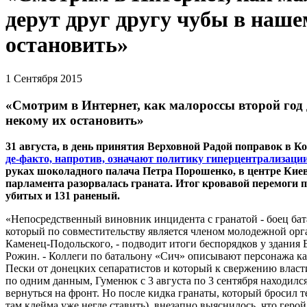
дерут друг другу чубы в наше
остановить»
1 Сентября 2015
«Смотрим в Интернет, как малороссы второй год 
некому их остановить»
31 августа, в день принятия Верховной Радой поправок в К
де-факто, напротив, означают политику гиперцентрализаци
руках шоколадного палача
Петра
П
орошенко, в центре Кие
парламента разорвалась граната. Итог кровавой
п
еремоги
п
убитых и 131 раненый.
«Непосредственный виновник инцидента с гранатой - боец б
который по совместительству является членом молодежной ор
Каменец-Подольского, - подводит итоги беспорядков у здания
Рожин. - Коллеги по батальону «Сич» описывают персонажа к
Пески от донецких сепаратистов и который к свержению власт
по одним данным, Гуменюк с 3 августа по 3 сентября находилс
вернуться на фронт. Но после кидка гранаты, который бросил 
там клейма уже негде ставить), внезапно выяснилось, что гер