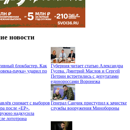
ие новости
ивный блокбастер. Как
Губерния читает статью Александра
овека-паука» ударил по
Гусева. Дмитрий Маслов и Сергей
Петрин встретились с депутатами
единороссами Воронежа
авлёв снимает с выборов
Генерал Санчик приступил к зачистке
ра после «ЕР».
службы вооружения Минобороны
ружно надкусила
сле лототрона