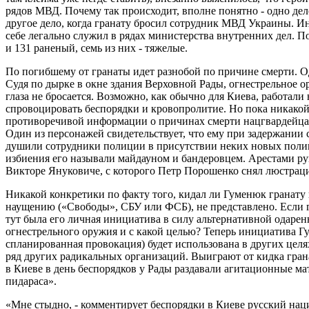
рядов МВД. Почему так происходит, вполне понятно - одно дел
другое дело, когда гранату бросил сотрудник МВД Украины. И
себе легально служил в рядах министерства внутренних дел. П
и 131 раненый, семь из них - тяжелые.
По погибшему от гранаты идет разнобой по причине смерти. Одн
Судя по дырке в окне здания Верховной Рады, огнестрельное о
глаза не бросается. Возможно, как обычно для Киева, работали
спровоцировать беспорядки и кровопролитие. Но пока никакой
противоречивой информации о причинах смерти нацгвардейца, 
Один из персонажей свидетельствует, что ему при задержании 
душили сотрудники полиции в присутствии неких новых полиц
избиения его называли майдауном и бандеровцем. Арестами 
Викторе Януковиче, с которого Петр Порошенко снял люстрац
Никакой конкретики по факту того, кидал ли Гуменюк гранату
наущению («Свободы», СБУ или ФСБ), не представлено. Если го
тут была его личная инициатива в силу альтернативной одаренно
огнестрельного оружия и с какой целью? Теперь инициатива Г
спланированная провокация) будет использована в других целя
ряд других радикальных организаций. Выиграют от кидка гран
в Киеве в день беспорядков у Рады раздавали агитационные м
пидараса».
«Мне стыдно, - комментирует беспорядки в Киеве русский на