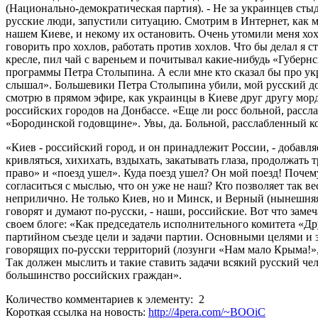
(Национально-демократическая партия). - Не за украинцев стыд
русские люди, запустили ситуацию. Смотрим в Интернет, как м
нашем Киеве, и некому их остановить. Очень утомили меня хох
говорить про хохлов, работать против хохлов. Что бы делал я 
кресле, пил чай с вареньем и почитывал какие-нибудь «Губерн
программы Петра Столыпина. А если мне кто сказал бы про ук
слышал». Большевики Петра Столыпина убили, мой русский дом
смотрю в прямом эфире, как украинцы в Киеве друг другу мор
российских городов на Донбассе. «Еще ли росс больной, расс
«Бородинской годовщине». Увы, да. Больной, расслабленный к
«Киев - российский город, и он принадлежит России, - добавля
кривляться, хихихать, вздыхать, закатывать глаза, продолжать
право» и «поезд ушел». Куда поезд ушел? Он мой поезд! Почему
согласиться с мыслью, что он уже не наш? Кто позволяет так ве
неприлично. Не только Киев, но и Минск, и Верный (нынешняя 
говорят и думают по-русски, - наши, российские. Вот что зам
своем блоге: «Как председатель исполнительного комитета «Др
партийном съезде цели и задачи партии. Основными целями и 
говорящих по-русски территорий (лозунги «Нам мало Крыма!», «
Так должен мыслить и такие ставить задачи всякий русский чел
большинство российских граждан».
Количество комментариев к элементу: 2
Короткая ссылка на новость:
http://4pera.com/~BOOiC