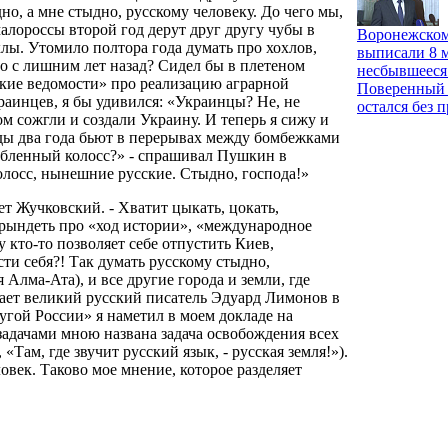
но, а мне стыдно, русскому человеку. До чего мы,
алороссы второй год дерут друг другу чубы в
Воронежском
лы. Утомило полтора года думать про хохлов,
выписали 8 м
сто с лишним лет назад? Сидел бы в плетеном
несбывшееся
ские ведомости» про реализацию аграрной
Поверенный 
раинцев, я бы удивился: «Украинцы? Не, не
остался без 
 сожгли и создали Украину. И теперь я сижу и
ды два года бьют в перерывах между бомбежками
лабленный колосс?» - спрашивал Пушкин в
олосс, нынешние русские. Стыдно, господа!»
ет Жучковский. - Хватит цыкать, цокать,
 трындеть про «ход истории», «международное
 кто-то позволяет себе отпустить Киев,
сти себя?! Так думать русскому стыдно,
Алма-Ата), и все другие города и земли, где
ечает великий русский писатель Эдуард Лимонов в
угой России» я наметил в моем докладе на
задачами мною названа задача освобождения всех
Там, где звучит русский язык, - русская земля!»).
овек. Таково мое мнение, которое разделяет