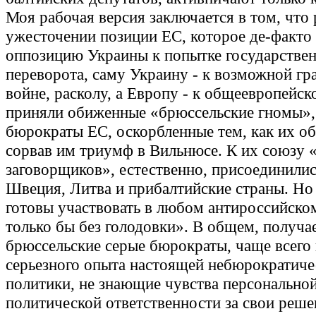
Моя рабочая версия заключается в том, что
ужесточении позиции ЕС, которое де-факто
оппозицию Украины к попытке государстве
переворота, саму Украину - к возможной г
войне, расколу, а Европу - к общеевропейск
приняли обиженные «брюссельские гномы», 
бюрократы ЕС, оскорбленные тем, как их о
сорвав им триумф в Вильнюсе. К их союзу
заговорщиков», естественно, присоединили
Швеция, Литва и прибалтийские страны. Но 
готовы участвовать в любом антироссийско
только бы без голодовки». В общем, получае
брюссельские серые бюрократы, чаще всего
серьезного опыта настоящей небюрократиче
политики, не знающие чувства персонально
политической ответственности за свои реше