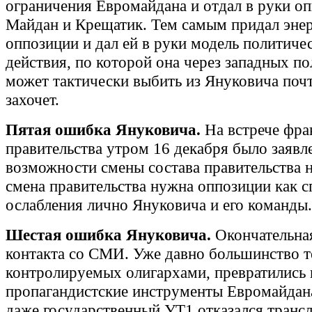
ограничения Евромайдана и отдал в руки оп
Майдан и Крещатик. Тем самым придал эне
оппозиции и дал ей в руки модель политиче
действия, по которой она через западных п
может тактически выбить из Януковича почт
захочет.
Пятая ошибка Януковича.
На встрече фра
правительства утром 16 декабря было заявл
возможности смены состава правительства 
смена правительства нужна оппозиции как 
ослабления лично Януковича и его команды.
Шестая ошибка Януковича.
Окончательна
контакта со СМИ. Уже давно большинство т
контролируемых олигархами, превратились 
пропагандистские инструменты Евромайдана
даже государственный УТ1 отказался трансл