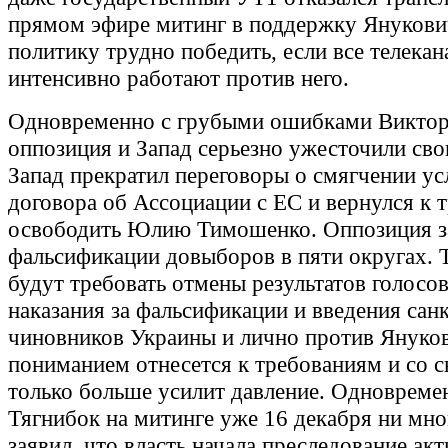
прямом эфире митинг в поддержку Янукови
политику трудно победить, если все телека
интенсивно работают против него.
Одновременно с грубыми ошибками Виктор
оппозиция и Запад серьезно ужесточили св
Запад прекратил переговоры о смягчении у
договора об Ассоциации с ЕС и вернулся к 
освободить Юлию Тимошенко. Оппозиция з
фальсификации довыборов в пяти округах. 
будут требовать отмены результатов голосов
наказания за фальсификации и введения сан
чиновников Украины и лично против Януков
пониманием отнесется к требованиям и со 
только больше усилит давление. Одновреме
Тягнибок на митинге уже 16 декабря ни мно
заявил, что власть начала преследование ак