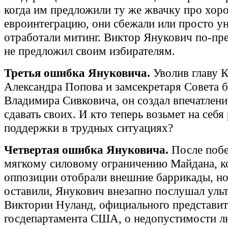
когда им предложили ту же жвачку про хо
евроинтеграцию, они сбежали или просто у
отработали митинг. Виктор Янукович по-пр
не предложил своим избирателям.
Третья ошибка Януковича.
Уволив главу 
Александра Попова и замсекретаря Совета 
Владимира Сивковича, он создал впечатление
сдавать своих. И кто теперь возьмет на себя 
поддержки в трудных ситуациях?
Четвертая ошибка Януковича.
После поб
мягкому силовому ограничению Майдана, ко
оппозиции отобрали внешние баррикады, но
оставили, Янукович внезапно послушал уль
Виктории Нуланд, официального представит
госдепартамента США, о недопустимости л