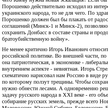
Порошенко действительно исходил из интер
украинского народа, то не для чего. По здра
Порошенко должен был бы плакать от радос
соглашений (Минск-1 и Минск-2), позволя
сохранить Донбасс в составе страны и прод
братоубийственную войну».
Не менее критично Игорь Иванович относит
российской политике. Во внешней части, по 
она патриотическая, в экономике - либераль
внутреннем аспекте - невнятная. Игорь Стр
схематично нарисовал нам Россию в виде ру
по которому ползут трещины. Чтобы сохрани
нужно обнести лесами. А одновременно ре
задачу русского народа в XXI веке - его объ
собирание русских земель, прежде всего Но
Малороссии, Южной Сибири, Белоруссии. В