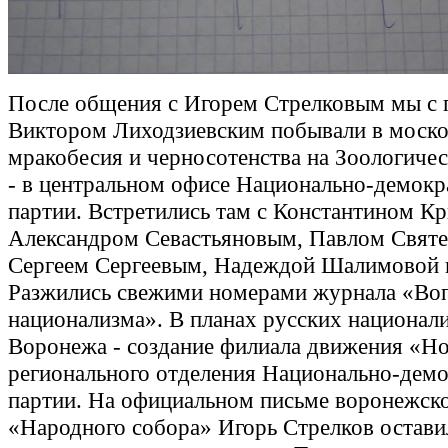
После общения с Игорем Стрелковым мы с 
Виктором Лиходзиевским побывали в моско
мракобесия и черносотенства на Зоологичес
- в центральном офисе Национально-демокр
партии. Встретились там с Константином К
Александром Севастьяновым, Павлом Свят
Сергеем Сергеевым, Надеждой Шалимовой 
Разжились свежими номерами журнала «Во
национализма». В планах русских национал
Воронежа - создание филиала движения «Н
регионального отделения Национально-дем
партии. На официальном письме воронежск
«Народного собора» Игорь Стрелков остави