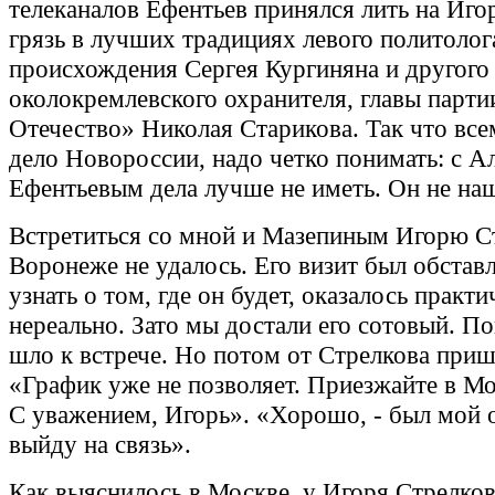
телеканалов Ефентьев принялся лить на Иг
грязь в лучших традициях левого политолог
происхождения Сергея Кургиняна и другого
околокремлевского охранителя, главы парти
Отечество» Николая Старикова. Так что всем
дело Новороссии, надо четко понимать: с А
Ефентьевым дела лучше не иметь. Он не наш
Встретиться со мной и Мазепиным Игорю С
Воронеже не удалось. Его визит был обставл
узнать о том, где он будет, оказалось практи
нереально. Зато мы достали его сотовый. П
шло к встрече. Но потом от Стрелкова приш
«График уже не позволяет. Приезжайте в Мо
С уважением, Игорь». «Хорошо, - был мой о
выйду на связь».
Как выяснилось в Москве, у Игоря Стрелко