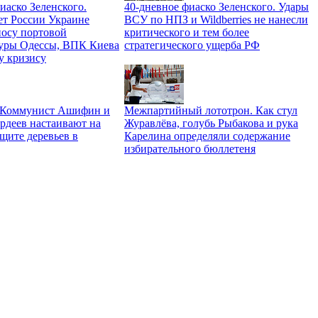
иаско Зеленского.
40-дневное фиаско Зеленского. Удары
ет России Украине
ВСУ по НПЗ и Wildberries не нанесли
носу портовой
критического и тем более
уры Одессы, ВПК Киева
стратегического ущерба РФ
у кризису
. Коммунист Ашифин и
Межпартийный лототрон. Как стул
рдеев настаивают на
Журавлёва, голубь Рыбакова и рука
щите деревьев в
Карелина определяли содержание
избирательного бюллетеня