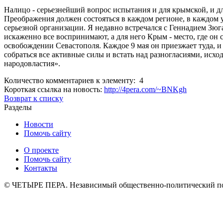
Налицо - серьезнейший вопрос испытания и для крымской, и д
Преображения должен состояться в каждом регионе, в каждом у
серьезной организации. Я недавно встречался с Геннадием Зю
искаженно все воспринимают, а для него Крым - место, где он с
освобождении Севастополя. Каждое 9 мая он приезжает туда, 
собраться все активные силы и встать над разногласиями, исхо
народовластия».
Количество комментариев к элементу: 4
Короткая ссылка на новость:
http://4pera.com/~BNKgh
Возврат к списку
Разделы
Новости
Помочь сайту
О проекте
Помочь сайту
Контакты
© ЧЕТЫРЕ ПЕРА. Независимый общественно-политический порт