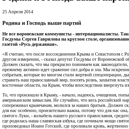
25 Апреля 2014
Родина и Господь выше партий
Не все воронежские коммунисты - интернационалисты. Так
Госдумы Сергея Гаврилова на круглом столе, организованн
газетой «Русь державная».
«Я считаю, что после воссоединения Крыма и Севастополя с Р
другом измерении, - сказал депутат Госдумы от Воронежской 
Должен сказать, что мы прекрасно понимаем как законодатели, ч
прежнему активно идет сражение сил добра и зла. Мы искренн
собратьев, которые во многом стали жертвой спецоперации, д
стравить наш православный мир, посеять рознь, захватив власт
восточные области, на Крым, чтобы впоследствии ввергнуть и
То, что произошло в Крыму, - начало, надеюсь, очищения, поп
американским замыслам. Не случайно, что весь российский на
сопереживал крымчанам, молился за наших братьев. Должен ска
для нас особенно, пронзительно важна, потому что для нас он
святого Луки, - колыбель нашего русского православия, средот
где родилась наша славянская азбука, где почивали мощи свято
проповедовал Иоанн Готский, где проливали кровь, жертвенно