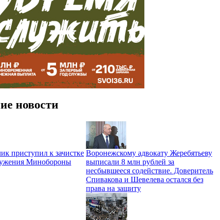
ие новости
ик приступил к зачистке
Воронежскому адвокату Жеребятьеву
ружения Минобороны
выписали 8 млн рублей за
несбывшееся содействие. Доверитель
Спивакова и Шевелева остался без
права на защиту