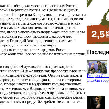
ак колыбель, как место очищения для России,
должна вернуться Россия. Мы должны защитить
но и в Центре и на Западе, помочь им вернуться на
льные методы, те инструменты, которые позволят
е наметить пути духовного возрождения нас как
 в смысле законодательства, с точки зрения
сти, чтобы максимально поддержать процесс, и мы
анет мощным толчком, мощным фактором для
агает Геннадий Зюганов, решительная смена
 возрождение отечественной науки,
грязью историю наших предков. Россия -
Последн
кого общества, все основные политические партии,
 говорит: «Я думаю, то, что происходит на
утри России. Я даже вижу, как преображаются наши
 и крымские руководители. Они из политиков и
Генерал Санч
грозе, но и валу коррупции (он шел со стороны
службы воо
уме, превращаются в мудрейших государственных
геем Аксеновым, с Владимиром Константиновым, с
оду угодно, то востребуется правильное. Чего мы
м числе той, которую вели олигархические кланы,
вде исчезнет, и придут бесхребетные соглашатели.