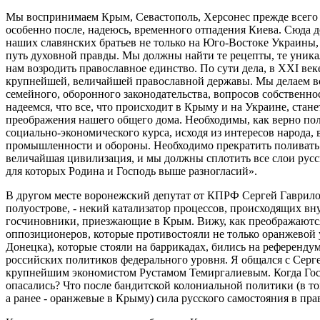
Мы воспринимаем Крым, Севастополь, Херсонес прежде всего к
особенно после, надеюсь, временного отпадения Киева. Сюда 
наших славянских братьев не только на Юго-Востоке Украины, 
путь духовной правды. Мы должны найти те рецепты, те уника
нам возродить православное единство. По сути дела, в XXI век
крупнейшей, величайшей православной державы. Мы делаем все
семейного, оборонного законодательства, вопросов собственно
надеемся, что все, что происходит в Крыму и на Украине, ст
преображения нашего общего дома. Необходимы, как верно пол
социально-экономического курса, исходя из интересов народа,
промышленности и обороны. Необходимо прекратить поливать 
величайшая цивилизация, и мы должны сплотить все слои русс
для которых Родина и Господь выше разногласий».
В другом месте воронежский депутат от КПРФ Сергей Гаврилов
полуострове, - некий катализатор процессов, происходящих вн
госчиновники, приезжающие в Крым. Вижу, как преображаются
оппозиционеров, которые противостояли не только оранжевой у
Донецка), которые стояли на баррикадах, бились на референд
российских политиков федерального уровня. Я общался с Сер
крупнейшим экономистом Рустамом Темиргалиевым. Когда Госп
опасались? Что после бандитской колониальной политики (в то
а ранее - оранжевые в Крыму) сила русского самостояния в пра