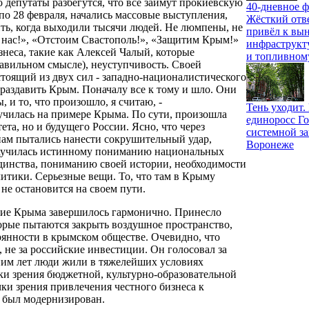
о депутаты разбегутся, что все займут прокиевскую
40-дневное ф
6 по 28 февраля, начались массовые выступления,
Жёсткий отв
ить, когда выходили тысячи людей. Не люмпены, не
привёл к вы
 нас!», «Отстоим Свастополь!», «Защитим Крым!»
инфраструкт
знеса, такие как Алексей Чалый, которые
и топливном
авильном смысле), неуступчивость. Своей
тоящий из двух сил - западно-националистического
 раздавить Крым. Поначалу все к тому и шло. Они
 и то, что произошло, я считаю, -
Тень уходит
училась на примере Крыма. По сути, произошла
единоросс Го
ета, но и будущего России. Ясно, что через
системной за
нам пытались нанести сокрушительный удар,
Воронеже
научилась истинному пониманию национальных
динства, пониманию своей истории, необходимости
тики. Серьезные вещи. То, что там в Крыму
 не остановится на своем пути.
ние Крыма завершилось гармонично. Принесло
орые пытаются закрыть воздушное пространство,
рянности в крымском обществе. Очевидно, что
, не за российские инвестиции. Он голосовал за
ишним лет люди жили в тяжелейших условиях
ки зрения бюджетной, культурно-образовательной
чки зрения привлечения честного бизнеса к
 был модернизирован.