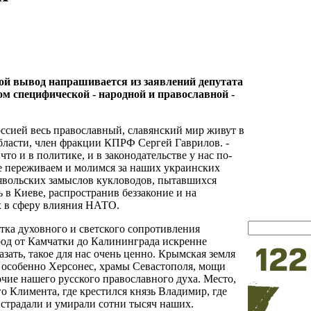
ой вывод напрашивается из заявлений депутата
ом специфической - народной и православной -
оссией весь православный, славянский мир живут в
области, член фракции КПРФ Сергей Гаврилов. -
то и в политике, и в законодательстве у нас по-
е переживаем и молимся за наших украинских
ьявольских замыслов кукловодов, пытавшихся
ь в Киеве, распространив беззаконие и на
х в сферу влияния НАТО.
ытка духовного и светского сопротивления
род от Камчатки до Калининграда искренне
зать, такое для нас очень ценно. Крымская земля
а, особенно Херсонес, храмы Севастополя, мощи
очие нашего русского православного духа. Место,
го Климента, где крестился князь Владимир, где
 страдали и умирали сотни тысяч наших.