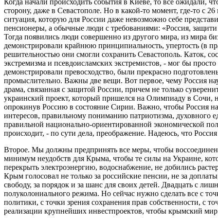
Когда начали происходить события в Киеве, то все ожидали, чт
сторону, даже в Севастополе. Но в какой-то момент, где-то с 2
ситуация, которую для России даже невозможно себе представ
пенсионеры, а обычные люди с требованиями: «Россия, защити
Тогда появились люди совершенно из другого мира, из мира би
демонстрировали крайнюю принципиальность, упертость (в пр
решительностью они смогли сохранить Севастополь. Каток, сос
экстремизма и псевдоисламских экстремистов, - мог бы просто
демонстрировали превосходство, были прекрасно подготовлены,
промыслительно. Важны две вещи. Вот первое, чему Россия на
драма, связанная с защитой России, причем не только суверенит
украинский проект, который пришелся на Олимпиаду в Сочи, 
опрокинув Россию в состояние Сирии. Важно, чтобы Россия 
интересов, правильному пониманию патриотизма, духовного е
правильной национально-ориентированной экономической поли
происходит, - по сути дела, преображение. Надеюсь, что Россия
Второе. Мы должны предпринять все меры, чтобы воссоедине
минимум неудобств для Крыма, чтобы те силы на Украине, кот
перекрыть электроэнергию, водоснабжение, не добились расте
Крым голосовал не только за российские пенсии, не за доплаты
свободу, за порядок и за шанс для своих детей. Двадцать с л
полуколониального режима. Но сейчас нужно сделать все с точ
политики, с точки зрения сохранения прав собственности, с то
реализации крупнейших инвестпроектов, чтобы крымский мир