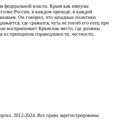
ля федеральной власти. Крым как импульс
голке России, в каждом приходе, в каждой
гановым. Он говорил, что западные политики
ражается, где сражался, чуть не погиб его отец при
и он воспринимает Крым как место, где должны
дя из принципов справедливости, честности,
ал. 2012-2024. Все права зарегистрированы.