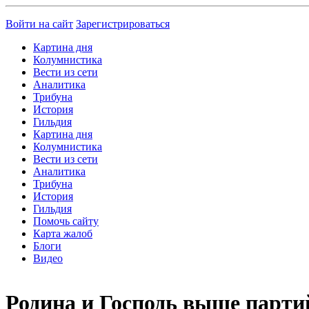
Войти на сайт
Зарегистрироваться
Картина дня
Колумнистика
Вести из сети
Аналитика
Трибуна
История
Гильдия
Картина дня
Колумнистика
Вести из сети
Аналитика
Трибуна
История
Гильдия
Помочь сайту
Карта жалоб
Блоги
Видео
Родина и Господь выше парти