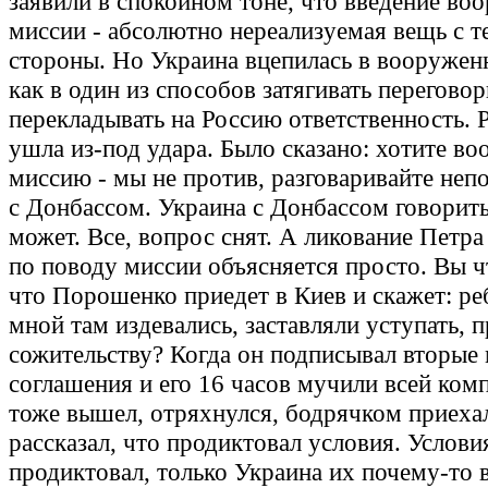
заявили в спокойном тоне, что введение во
миссии - абсолютно нереализуемая вещь с т
стороны. Но Украина вцепилась в вооруже
как в один из способов затягивать перегово
перекладывать на Россию ответственность. 
ушла из-под удара. Было сказано: хотите в
миссию - мы не против, разговаривайте неп
с Донбассом. Украина с Донбассом говорить 
может. Все, вопрос снят. А ликование Петр
по поводу миссии объясняется просто. Вы ч
что Порошенко приедет в Киев и скажет: ре
мной там издевались, заставляли уступать, 
сожительству? Когда он подписывал вторые
соглашения и его 16 часов мучили всей ком
тоже вышел, отряхнулся, бодрячком приехал
рассказал, что продиктовал условия. Услови
продиктовал, только Украина их почему-то 