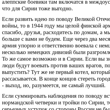
алеппские боевики там включатся в междоу
что для Сирии тоже выгодно.
Если развить идею по поводу Великой Отеч
войны, то в 1944 году мы целой финской ар
спасибо, друзья, расходитесь по домам, а м
больше с вами не будем. Еще через два мес
армия упорно и ответственно воевала с нем
несколько немецких дивизий были разгром
То же самое возможно и в Сирии. Если вы зн
люди будут воевать против ваших врагов, п
выпустить? Тут же не первый котел, которы
рассасывается. В конце концов стереть город
- выход, но, разумеется, не самый лучший.
Если суммировать наблюдения по поводу вс
нормандской четверки и тройки по Сирии, т
серьезных уступок со стороны России не был