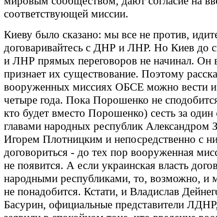
мировым сообществом, дают согласие на вв
соответствующей миссии.
Киеву было сказано: мы все не против, идит
договаривайтесь с ДНР и ЛНР. Но Киев до 
и ЛНР прямых переговоров не начинал. Он 
признает их существование. Поэтому расск
вооруженных миссиях ОБСЕ можно вести и д
четыре года. Пока Порошенко не сподобится
кто будет вместо Порошенко) сесть за один 
главами народных республик Александром З
Игорем Плотницким и непосредственно с н
договориться - до тех пор вооруженная ми
не появится. А если украинская власть дого
народными республиками, то, возможно, и
не понадобится. Кстати, и Владислав Дейнег
Басурин, официальные представители ЛДНР,