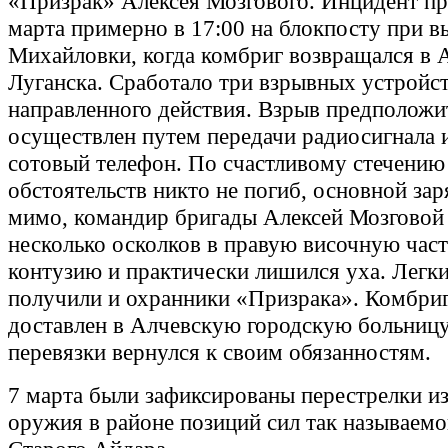
«Призрак» Алексея Мозгового. Инцидент п
марта примерно в 17:00 на блокпосту при в
Михайловки, когда комбриг возвращался в 
Луганска. Сработало три взрывных устройс
направленного действия. Взрыв предположи
осуществлен путем передачи радиосигнала и
сотовый телефон. По счастливому стечению
обстоятельств никто не погиб, основной за
мимо, командир бригады Алексей Мозговой
несколько осколков в правую височную част
контузию и практически лишился уха. Легк
получили и охранники «Призрака». Комбри
доставлен в Алчевскую городскую больницу
перевязки вернулся к своим обязанностям.
7 марта были зафиксированы перестрелки из
оружия в районе позиций сил так называем