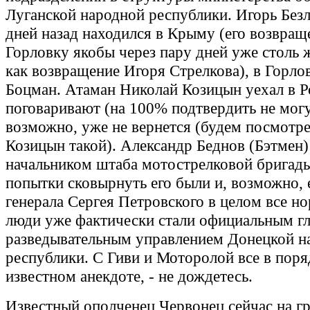
Луганской народной республики. Игорь Безл
дней назад находился в Крыму (его возвращ
Горловку якобы через пару дней уже столь 
как возвращение Игоря Стрелкова), в Горло
Боцман. Атаман Николай Козицын уехал в Р
поговаривают (на 100% подтвердить не могу
возможно, уже не вернется (будем посмотре
Козицын такой). Александр Беднов (Бэтмен)
начальником штаба мотострелковой бригады
попытки сковырнуть его были и, возможно, 
генерала Сергея Петровского в целом все но
люди уже фактически стали официальным г
разведывательным управлением Донецкой н
республики. С Гиви и Моторолой все в поряд
известном анекдоте, - не дождетесь.
Известный ополченец Червонец сейчас на г