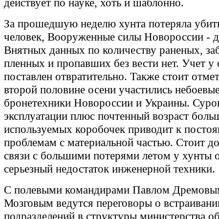
действует по науке, хоть и шаблонно.
За прошедшую неделю хунта потеряла убит
человек, Вооруженные силы Новороссии - д
Внятных данных по количеству раненых, за
пленных и пропавших без вести нет. Учет у
поставлен отвратительно. Также стоит отмет
второй половине осени участились небоевы
бронетехники Новороссии и Украины. Суро
эксплуатации плюс почтенный возраст боль
используемых коробочек приводит к посто
проблемам с материальной частью. Стоит до
связи с большими потерями летом у хунты
серьезный недостаток инженерной техники.
С полевыми командирами Павлом Дремовы
Мозговым ведутся переговоры о встраивани
подразделений в структуры министерства о