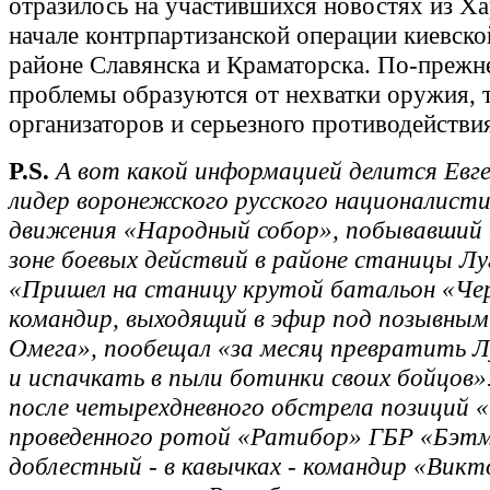
отразилось на участившихся новостях из Ха
начале контрпартизанской операции киевско
районе Славянска и Краматорска. По-преж
проблемы образуются от нехватки оружия, 
организаторов и серьезного противодействи
P.S.
А вот какой информацией делится Евг
лидер воронежского русского националисти
движения «Народный собор», побывавший 
зоне боевых действий в районе станицы Лу
«Пришел на станицу крутой батальон «Чер
командир, выходящий в эфир под позывны
Омега», пообещал «за месяц превратить Л
и испачкать в пыли ботинки своих бойцов»
после четырехдневного обстрела позиций «
проведенного ротой «Ратибор» ГБР «Бэтм
доблестный - в кавычках - командир «Викт