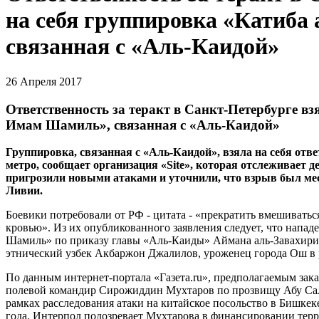
на себя группировка «Катиб
связанная с «Аль-Каидой»
26 Апреля 2017
Ответственность за теракт в Санкт-Петербурге вз
Имам Шамиль», связанная с «Аль-Каидой»
Группировка, связанная с «Аль-Каидой», взяла на себя отве
метро, сообщает организация «Site», которая отслеживает 
пригрозили новыми атаками и уточнили, что взрыв был мес
Ливии.
Боевики потребовали от РФ - цитата - «прекратить вмешиватьс
кровью». Из их опубликованного заявления следует, что напа
Шамиль» по приказу главы «Аль-Каиды» Аймана аль-Завахири.
этнический узбек Акбаржон Джалилов, уроженец города Ош в 
По данным интернет-портала «Газета.ru», предполагаемым зака
полевой командир Сирожиддин Мухтаров по прозвищу Абу Сал
рамках расследования атаки на китайское посольство в Бишкек
года. Интерпол подозревает Мухтарова в финансировании терр