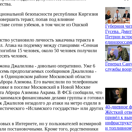
ества.
ациональной безопасности республики Киргизия
овершить теракт, попав под влияние
таве сотни узбеков, в том числе из Ошской
Губерния чит
Гусева. Дми
Петрин встре
тво установило личность заказчика теракта в
единороссам
ал. Атака на подземку между станциями «Сенная
погибли 15 человек, около 50 человек получили
сять человек.
Генерал Санч
жона Джалилова - довольно оперативно. Уже 6
службы воо
осемь предполагаемых сообщников Джалилова -
я в Одинцовском районе Московской области
Аброра Азимова. Его вычислили по телефонным
ановке в поселке Московский в Новой Москве
ата Аброра Азимова Акрама. В ФСБ сообщили, что
, занимался финансовыми делами группы и готовил
 Джалилов незадолго до атаки на метро ездили в
40-дневное ф
ристического «Исламского государства» или других
Жёсткий отв
привёл к вы
инфраструкт
овых в Интернете, но у пользователей всемирной
и топливном
вали постановочными. Кроме того, родственники