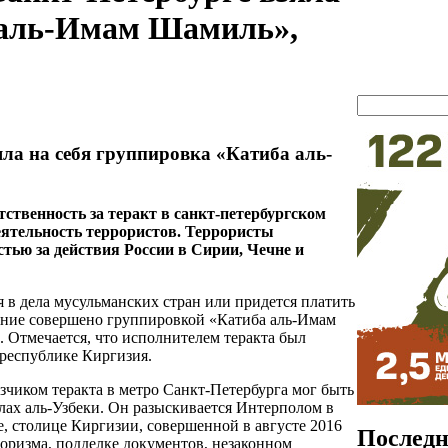
а аль-Имам Шамиль»,
яла на себя группировка «Катиба аль-
тственность за теракт в санкт-петербургском
деятельность террористов. Террористы
тью за действия России в Сирии, Чечне и
я в дела мусульманских стран или придется платить
дение совершено группировкой «Катиба аль-Имам
 Отмечается, что исполнителем теракта был
республике Киргизия.
зчиком теракта в метро Санкт-Петербурга мог быть
ах аль-Узбеки. Он разыскивается Интерполом в
е, столице Киргизии, совершенной в августе 2016
Последн
оризма, подделке документов, незаконном