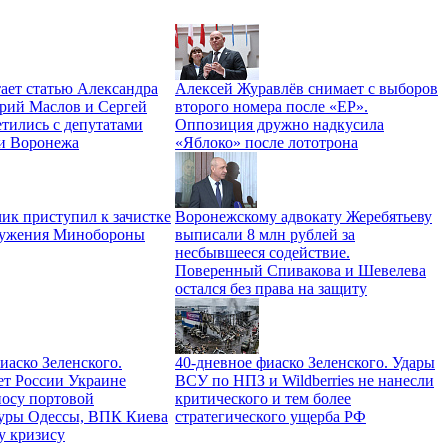
ает статью Александра
Алексей Журавлёв снимает с выборов
трий Маслов и Сергей
второго номера после «ЕР».
тились с депутатами
Оппозиция дружно надкусила
и Воронежа
«Яблоко» после лототрона
ик приступил к зачистке
Воронежскому адвокату Жеребятьеву
ружения Минобороны
выписали 8 млн рублей за
несбывшееся содействие.
Поверенный Спивакова и Шевелева
остался без права на защиту
иаско Зеленского.
40-дневное фиаско Зеленского. Удары
ет России Украине
ВСУ по НПЗ и Wildberries не нанесли
носу портовой
критического и тем более
уры Одессы, ВПК Киева
стратегического ущерба РФ
у кризису