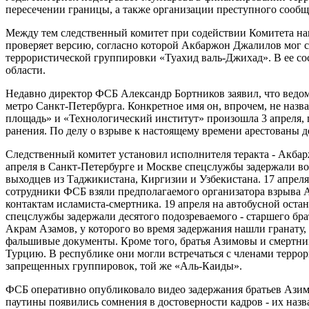
пересечении границы, а также организации преступного сообщ
Между тем следственный комитет при содействии Комитета н
проверяет версию, согласно которой Акбаржон Джалилов мог с
террористической группировки «Туахид валь-Джихад». В ее сос
области.
Недавно директор ФСБ Александр Бортников заявил, что ведомс
метро Санкт-Петербурга. Конкретное имя он, впрочем, не назв
площадь» и «Технологический институт» произошла 3 апреля, 
ранения. По делу о взрыве к настоящему времени арестованы де
Следственный комитет установил исполнителя теракта - Акбар
апреля в Санкт-Петербурге и Москве спецслужбы задержали в
выходцев из Таджикистана, Киргизии и Узбекистана. 17 апрел
сотрудники ФСБ взяли предполагаемого организатора взрыва 
контактам исламиста-смертника. 19 апреля на автобусной ост
спецслужбы задержали десятого подозреваемого - старшего бр
Акрам Азамов, у которого во время задержания нашли гранату
фальшивые документы. Кроме того, братья Азимовы и смертник
Турцию. В республике они могли встречаться с членами терро
запрещенных группировок, той же «Аль-Каиды».
ФСБ оперативно опубликовало видео задержания братьев Азим
паутины появились сомнения в достоверности кадров - их наз