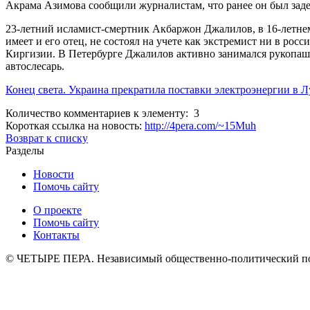
Акрама Азимова сообщили журналистам, что ранее он был зад
23-летний исламист-смертник Акбаржон Джалилов, в 16-летне
имеет и его отец, не состоял на учете как экстремист ни в ро
Киргизии. В Петербурге Джалилов активно занимался рукопаш
автослесарь.
Конец света. Украина прекратила поставки электроэнергии в Л
Количество комментариев к элементу: 3
Короткая ссылка на новость:
http://4pera.com/~15Muh
Возврат к списку
Разделы
Новости
Помочь сайту
О проекте
Помочь сайту
Контакты
© ЧЕТЫРЕ ПЕРА. Независимый общественно-политический порт