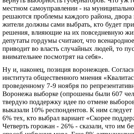
вернуть выборность губернаторов. Что уж г
местном самоуправлении - на муниципальн
решаются проблемы каждого района, двора 
жители должны сами выбрать, кто будет при
решения, влияющие на их повседневную жиз
депутаты гордумы считают, что всенародное
приводит во власть случайных людей, то пу
внимательнее посмотрят на себя».
Ну и, наконец, позиция воронежцев. Соглас
института общественного мнения «Квалитас
проведенному 7-9 ноября по репрезентатив
Воронежа выборке (опрошены были 607 чел
твердую поддержку идее по отмене выборов
выказали 10% респондентов. К ним следует
6% тех, кто выбрал вариант «Скорее подде
Четверть горожан - 26% - сказали, что им б