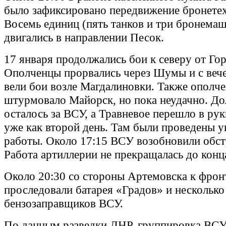
было зафиксировано передвижение бронете
Восемь единиц (пять танков и три бронема
двигались в направлении Песок.
17 января продолжались бои к северу от Го
Ополченцы прорвались через Шумы и с вече
вели бои возле Магдалиновки. Также ополч
штурмовало Майорск, но пока неудачно. Д
осталось за ВСУ, а Травневое перешло в ру
уже как второй день. Там были проведены 
работы. Около 17:15 ВСУ возобновили обст
Работа артиллерии не прекращалась до конц
Около 20:30 со стороны Артемовска к фрон
проследовали батарея «Градов» и несколько
бензозаправщиков ВСУ.
По данным разведки ДНР, группировка ВСУ