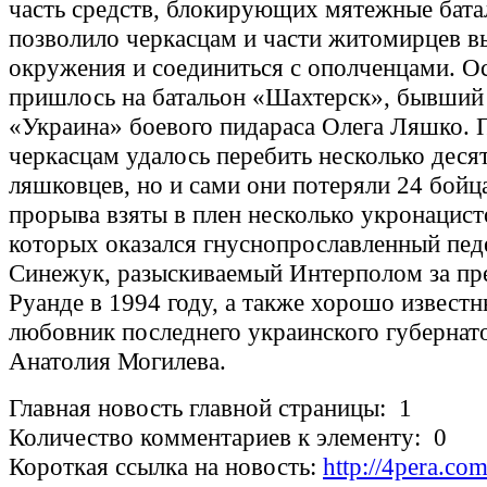
часть средств, блокирующих мятежные бата
позволило черкасцам и части житомирцев в
окружения и соединиться с ополченцами. О
пришлось на батальон «Шахтерск», бывший
«Украина» боевого пидараса Олега Ляшко. 
черкасцам удалось перебить несколько деся
ляшковцев, но и сами они потеряли 24 бойца
прорыва взяты в плен несколько укронацист
которых оказался гнуснопрославленный пе
Синежук, разыскиваемый Интерполом за пр
Руанде в 1994 году, а также хорошо известн
любовник последнего украинского губерна
Анатолия Могилева.
Главная новость главной страницы: 1
Количество комментариев к элементу: 0
Короткая ссылка на новость:
http://4pera.co