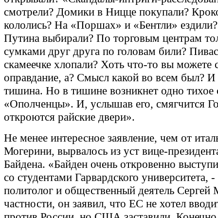
смотрели? Домики в Ницце покупали? Кро
кололись? На «Поршах» и «Бентли» ездили
Путина выбирали? По торговым центрам тол
сумками друг друга по головам били? Пивас
скамеечке хлопали? Хоть что-то вы можете с
оправдание, а? Смысл какой во всем был? И
тишина. Но в тишине возникнет одно тихое 
«Ополченцы». И, услышав его, смягчится Го
откроются райские двери».
Не менее интересное заявление, чем от итал
Могерини, вырвалось из уст вице-президе
Байдена. «Байден очень откровенно выступи
со студентами Гарвардского университета, -
политолог и общественный деятель Сергей М
частности, он заявил, что ЕС не хотел вводи
против России, но США заставили. Конечно,