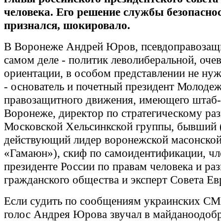
человека. Его решение службы безопаснос
признался,
шокировало.
В Воронеже Андрей Юров, псевдоправозащи
самом деле - политик леволиберальной, оче
ориентации, в особом представлении не ну
- основатель и почетный президент Молоде
правозащитного движения, имеющего штаб-
Воронеже, директор по стратегическому ра
Московской Хельсинкской группы, бывший (
действующий лидер воронежской масонско
«Гамаюн»), скиф по самоидентификации, чл
президенте России по правам человека и ра
гражданского общества и эксперт Совета Ев
Если судить по сообщениям украинских СМ
голос Андрея Юрова звучал в майданоодоб