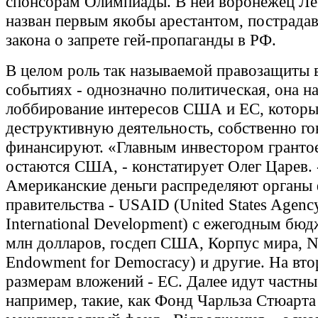
спонсорам Олимпиады. В ней воронежец Ле
назван первым якобы арестантом, пострада
закона о запрете гей-пропаганды в РФ.
В целом роль так называемой правозащиты 
событиях - однозначно политическая, она н
лоббирование интересов США и ЕС, которы
деструктивную деятельность, собственно го
финансируют. «Главным инвестором гранто
остаются США, - констатирует Олег Царев. 
Американские деньги распределяют органы 
правительства - USAID (United States Agency
International Development) с ежегодным бю
млн долларов, госдеп США, Корпус мира, N
Endowment for Democracy) и другие. На вто
размерам вложений - ЕС. Далее идут частны
например, такие, как Фонд Чарльза Стюарта