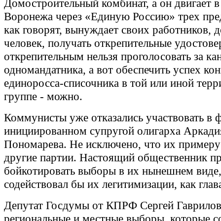
Домостроительный комбинат, а он двигает 
Воронежа через «Единую Россию» трех пред
как говорят, вынуждает своих работников, д
человек, получать открепительные удостове
открепительным нельзя проголосовать за ка
одномандатника, а вот обеспечить успех ко
единоросса-списочника в той или иной тер
группе - можно.
Коммунисты уже отказались участвовать в ф
инициированном супругой олигарха Аркади
Пономарева. Не исключено, что их пример
другие партии. Настоящий общественник п
бойкотировать выборы в их нынешнем виде,
содействовал бы их легитимизации, как гла
Депутат Госдумы от КПРФ Сергей Гаврилов 
региональные и местные выборы, которые с