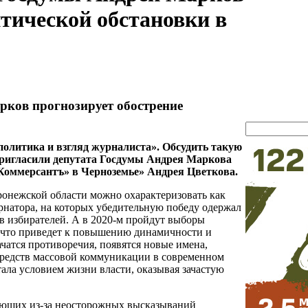
тической обстановки в
рков прогнозирует обострение
политика и взгляд журналиста». Обсудить такую
пригласили депутата Госдумы Андрея Маркова
«Коммерсантъ
»
в Черноземье
»
Андрея Цветкова.
онежской области можно охарактеризовать как
рнатора, на которых убедительную победу одержал
в избирателей. А в 2020-м пройдут выборы
 что приведет к повышению динамичности и
чатся противоречия, появятся новые имена,
средств массовой коммуникации в современном
ала условием жизни власти, оказывая зачастую
ающих из-за неосторожных высказываний