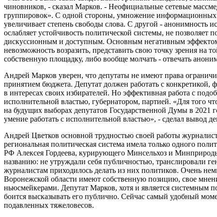
чиновников, - сказал Марков. - Неофициальные сетевые массм
группировок». С одной стороны, умножение информационных 
увеличивает степень свободы слова. С другой - анонимность и
ослабляет устойчивость политической системы, не позволяет 
дискуссионным и доступным. Основным негативным эффектом
невозможность возразить, представить свою точку зрения на т
собственную площадку, либо вообще молчать - отвечать аноним
Андрей Марков уверен, что депутаты не имеют права ограничив
принятием бюджета. Депутат должен работать с конкретикой,
в интересах своих избирателей. Но эффективная работа с под
исполнительной властью, губернатором, партией. «Для того чт
на будущих выборах депутатов Государственной Думы в 2021 год
умение работать с исполнительной властью», - сделал вывод д
Андрей Цветков основной трудностью своей работы журналиста
региональная политическая система имела только одного полит
РФ Алексея Гордеева, курирующего Минсельхоз и Минприроды)
названию: не утруждали себя публичностью, транслировали г
журналистам приходилось делать из них политиков. Очень не
Воронежской области имеют собственную позицию, свое мнение
ньюсмейкерами. Депутат Марков, хотя и является системным п
боится высказывать его публично. Сейчас самый удобный моме
подавленных тяжеловесов.