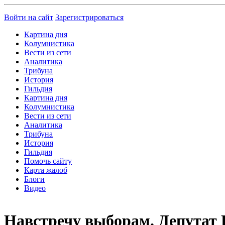
Войти на сайт
Зарегистрироваться
Картина дня
Колумнистика
Вести из сети
Аналитика
Трибуна
История
Гильдия
Картина дня
Колумнистика
Вести из сети
Аналитика
Трибуна
История
Гильдия
Помочь сайту
Карта жалоб
Блоги
Видео
Навстречу выборам. Депутат