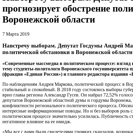
прогнозирует обострение поли
Воронежской области
7 Марта 2019
Навстречу выборам. Депутат Госдумы Андрей Ма
политической обстановки в Воронежской области
«Современные массмедиа в политическом процессе: взгляд 
тему студенты-политологи Воронежского госуниверситета 
(фракция «Единая Россия») и главного редактора издания 
По наблюдениям Андрея Маркова, политический процесс в Вор
стабильный и спокойный. В 2018 году состоялись выборы губе
врио главы региона Александр Гусев. Он набрал 72,52% голосо
депутатов Воронежской областной думы и гордумы Воронежа,
конфликтности регионального политического процесса. Обозна
интересные информационные поводы. Но и без выборов роль 
политическом процессе значительно усилилась. Публичность ст
негативное влияние на ее имидж.
«Мы все с вами были свидетелями громких скандалов, возник