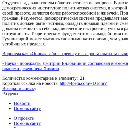
Студенты задавали гостям общетеоретические вопросы. В ди
демократических институтов: политическая система, в которой 
своей правоте, является более работоспособной и живучей. Пр
граждан. Разумеется, демократическая система предъявляет выс
политик должен быть честным, обладать новыми идеями и сме
должны изживать в себе иждивенческие настроения, учиться ра
сотрудничать. Теоретическим фундаментом взаимодействия с в
Гуманитарий может мыслить сложными категориями, чем уравн
устойчивых пределах.
Воронежская «Опора» забила тревогу из-за роста платы за выв
«Наука» побеждать. Дмитрий Ендовицкий состыковал возможно
планами девелопера Хамина
Количество комментариев к элементу: 21
Короткая ссылка на новость:
http://4pera.com/~D1qmV
Возврат к списку
Разделы
Новости
Помочь сайту
О проекте
Помочь сайту