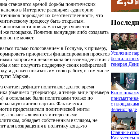
едиа становятся ареной борьбы политических
каналов в Интернете расширяет аудиторию,
сточников порождает их безответственность, что
Последн
политическому процессу быть открытым,
 анонимности новых массмедиа является
ой же площадке. Политик вынужден либо создавать
но он не может.
аться только голосованием в Госдуме, к примеру,
Усиление па
 формировать приоритеты финансирования проектов
беспилотных
обными вопросами невозможна без взаимодействия с
генерал Ден
обы я мог получить поддержку своих избирателей
у, я должен показать им свою работу, в том числе
епутат Марков.
 считает дефицит политиков: долгое время
ика (бывшего губернатора, а теперь вице-премьера
Кино покажу
, а остальные были политиками только по
присматрива
енеральную линию партии. Фактически
с площадкам
многие представители политической элиты
Зеленограде
, а значит - являются интересными
олитиком, обладает собственным взглядом, не
нт для возвращения в политику когда-то
Главные спо
Как хуситы 