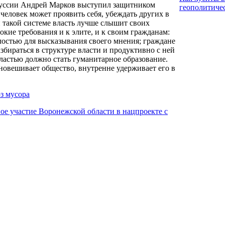
скуссии Андрей Марков выступил защитником
геополитиче
человек может проявить себя, убеждать других в
и такой системе власть лучше слышит своих
окие требования и к элите, и к своим гражданам:
лостью для высказывания своего мнения; граждане
збираться в структуре власти и продуктивно с ней
ластью должно стать гуманитарное образование.
овешивает общество, внутренне удерживает его в
оз мусора
е участие Воронежской области в нацпроекте с