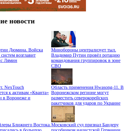
ие новости
ртии Дюмина. Войска
Минобороны централизует тыл.
 систем возглавит
Владимир Путин провёл ротацию
ис Лямин
командования группировок в зоне
СВО
т. NexTouch
Область применения Hwasong-11. В
ется к активам «Кванта»
Воронежском регионе могут
и в Воронеже и
разместить северокорейских
ракетчиков для ударов по Украине
йлеры Ближнего Востока.
Московский суд признал Бандеру
вписались в большую
пособником нацистской Германии