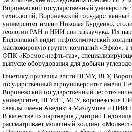
Воронежский государственный университет
технологий, Воронежский государственный
университет имени Николая Бурденко, сто
геологии РАН и НИИ синтезкаучука. Их па
Ендовицкий видит нефтехимический холдин
масложировую группу компаний «Эфко», а
ФПК «Космос-нефть-газ», специализирующе
выпуске оборудования для добычи углеводо
Генетику призваны вести ВГМУ, ВГУ, Воро
государственный агроуниверситет имени Пет
Воронежский государственный лесотехниче
университет, ВГУИТ, МГУ, воронежские Н
свеклы имени Аведикта Мазлумова и НИИ ге
В качестве их партнеров Дмитрий Ендовиц
рассматривает молочный холдинг «Молвест
«Эконива», «Заречное», «Эфко» и «Агроэко