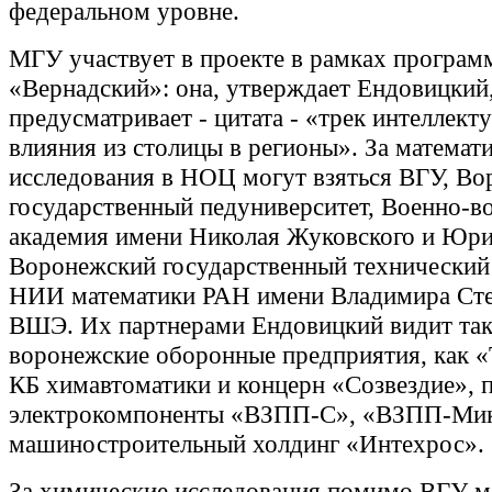
федеральном уровне.
МГУ участвует в проекте в рамках програм
«Вернадский»: она, утверждает Ендовицкий
предусматривает - цитата - «трек интеллект
влияния из столицы в регионы». За математ
исследования в НОЦ могут взяться ВГУ, В
государственный педуниверситет, Военно-в
академия имени Николая Жуковского и Юри
Воронежский государственный технический 
НИИ математики РАН имени Владимира Сте
ВШЭ. Их партнерами Ендовицкий видит та
воронежские оборонные предприятия, как «
КБ химавтоматики и концерн «Созвездие», 
электрокомпоненты «ВЗПП-С», «ВЗПП-Мик
машиностроительный холдинг «Интехрос».
За химические исследования помимо ВГУ мо