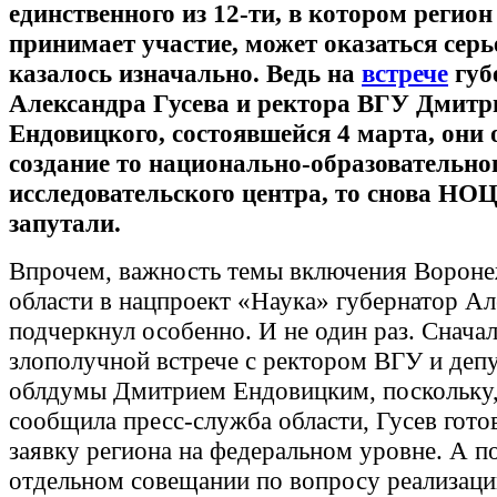
единственного из 12-ти, в котором регион
принимает участие, может оказаться серь
казалось изначально. Ведь на
встрече
губ
Александра Гусева и ректора ВГУ Дмитр
Ендовицкого, состоявшейся 4 марта, они
создание то национально-образовательног
исследовательского центра, то снова НОЦ
запутали.
Впрочем, важность темы включения Ворон
области в нацпроект «Наука» губернатор Ал
подчеркнул особенно. И не один раз. Сначал
злополучной встрече с ректором ВГУ и деп
облдумы Дмитрием Ендовицким, поскольку,
сообщила пресс-служба области, Гусев гото
заявку региона на федеральном уровне. А п
отдельном совещании по вопросу реализаци