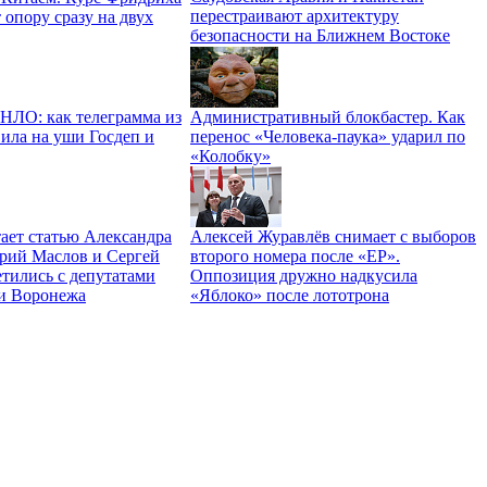
перестраивают архитектуру
 опору сразу на двух
безопасности на Ближнем Востоке
 НЛО: как телеграмма из
Административный блокбастер. Как
ила на уши Госдеп и
перенос «Человека-паука» ударил по
«Колобку»
ает статью Александра
Алексей Журавлёв снимает с выборов
трий Маслов и Сергей
второго номера после «ЕР».
тились с депутатами
Оппозиция дружно надкусила
и Воронежа
«Яблоко» после лототрона