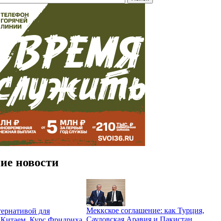
ие новости
Меккское соглашение: как Турция,
ернативой для
Саудовская Аравия и Пакистан
 Китаем. Курс Фридриха