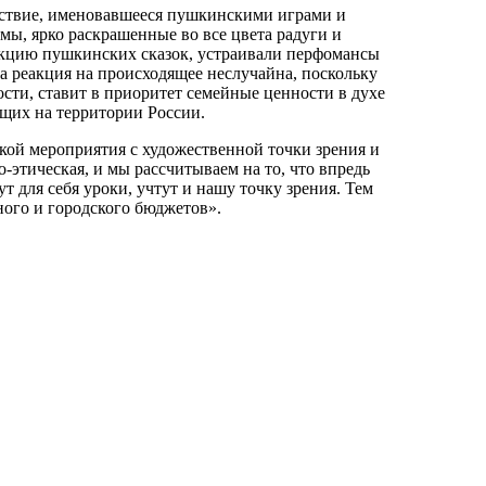
шествие, именовавшееся пушкинскими играми и
ы, ярко раскрашенные во все цвета радуги и
укцию пушкинских сказок, устраивали перфомансы
 реакция на происходящее неслучайна, поскольку
ости, ставит в приоритет семейные ценности в духе
щих на территории России.
кой мероприятия с художественной точки зрения и
о-этическая, и мы рассчитываем на то, что впредь
 для себя уроки, учтут и нашу точку зрения. Тем
ного и городского бюджетов».