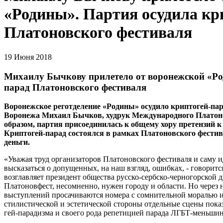
«Родины». Партия осудила кр
Платоновского фестиваля
19 Июня 2018
Михаилу Бычкову прилетело от воронежской «Ро
парад Платоновского фестиваля
Воронежское реготделение «Родины» осудило криптогей-пар
Воронежа Михаил Бычков, худрук Международного Платоно
образом, партия присоединилась к общему хору претензий 
Криптогей-парад состоялся в рамках Платоновского фестив
деньги.
«Уважая труд организаторов Платоновского фестиваля и саму 
высказаться о допущенных, на наш взгляд, ошибках, - говоритс
возглавляет президент общества русско-сербско-черногорской
Платоновфест, несомненно, нужен городу и области. Но через
выступлений просачиваются номера с сомнительной моралью и
стилистической и эстетической стороны отдельные сцены пока
гей-парадизма и своего рода репетицией парада ЛГБТ-меньшин