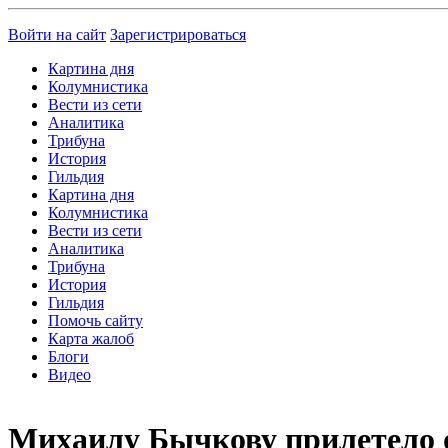
Войти на сайт
Зарегистрироваться
Картина дня
Колумнистика
Вести из сети
Аналитика
Трибуна
История
Гильдия
Картина дня
Колумнистика
Вести из сети
Аналитика
Трибуна
История
Гильдия
Помочь сайту
Карта жалоб
Блоги
Видео
Михаилу Бычкову прилетело 