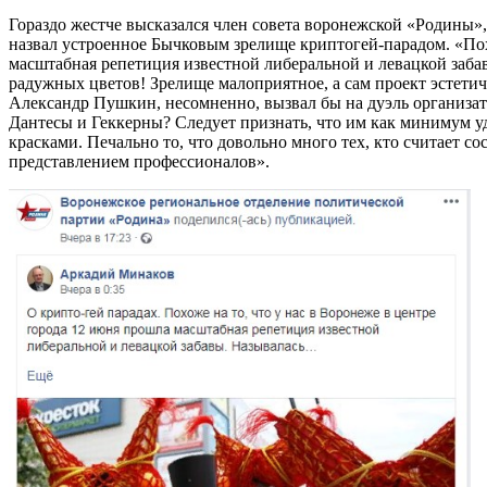
Гораздо жестче высказался член совета воронежской «Родины
назвал устроенное Бычковым зрелище криптогей-парадом. «Пох
масштабная репетиция известной либеральной и левацкой заба
радужных цветов! Зрелище малоприятное, а сам проект эстетич
Александр Пушкин, несомненно, вызвал бы на дуэль организат
Дантесы и Геккерны? Следует признать, что им как минимум у
красками. Печально то, что довольно много тех, кто считает 
представлением профессионалов».