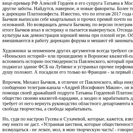
вице-премьер РФ Алексей Гордеев и его супруга Татьяна в Моск
другие заботы. Найдутся, наверное, и новые фавориты. Более 
к дирекции Платоновфеста. Известно, что по итогам 2017 год
Бычков выписали себе квартальных и прочих премий почти на
оснований. Но возвращать деньги Бычкову, по версии телегра
итоге Бычков впал в истерику и пытается вывернуться. Отсюда 
культуры как демонстрация хорошей мины при плохой игре. Об
вмешиваются в работу дирекции форума и мешают ей занимат
Художники за неимением других аргументов всегда требуют сво
«Июньских историй» или прошедшему в Воронеже квазигей-па
вспомнить историю постмодерниста Павленского, который приб
поджигал здание ФСБ на Лубянке и устраивал прочие перфоман
душу положит. А посадили его только во Франции - за первый
Впрочем, Михаил Бычков, в отличие от Павленского, яйца нику
сообщению телеграм-канала «Андрей Иосифович Макин», он в
помощи своей дражайшей подруги Татьяны Гордеевой Платонов
общество своими квазигей-парадами, а заодно и зарабатывать д
требует от него вернуть руководство областного департамента к
свобода творчества, а свобода зарабатывать.
Но, судя по настрою Гусева и Сухачевой, которые, кажется, взя
ему никто не даст. «Устраивая шествия, которые общественнос
возмущаться - не лезьте, мол, в мою творческую часть! - гово