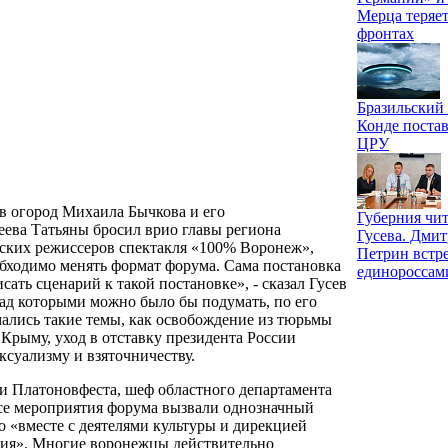
Мерца теряет
фронтах
Бразильский
Конде постав
ЦРУ
в огород Михаила Бычкова и его
Губерния чит
еева Татьяны бросил врио главы региона
Гусева. Дми
сских режиссеров спектакля «100% Воронеж»,
Петрин встре
обходимо менять формат форума. Сама постановка
единороссам
сать сценарий к такой постановке», - сказал Гусев
ад которыми можно было бы подумать, по его
мались такие темы, как освобождение из тюрьмы
Крыму, уход в отставку президента России
суализму и взяточничеству.
ии Платоновфеста, шеф областного департамента
 все мероприятия форума вызвали однозначный
 «вместе с деятелями культуры и дирекцией
тия». Многие воронежцы действительно