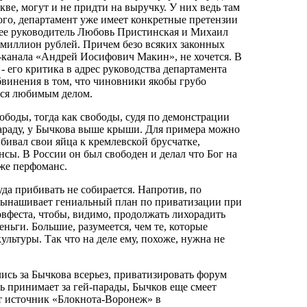
ве, могут и не придти на выручку. У них ведь там
того, департамент уже имеет конкретные претензии
а ее руководитель Любовь Пристинская и Михаил
 миллион рублей. Причем безо всяких законных
м-канала «Андрей Иосифович Макин», не хочется. В
- его критика в адрес руководства департамента
винения в том, что чиновники якобы грубо
ься любимым делом.
боды, тогда как свободы, судя по демонстрации
раду, у Бычкова выше крыши. Для примера можно
ивал свои яйца к кремлевской брусчатке,
сы. В России он был свободен и делал что Бог на
 же перфоманс.
да прибивать не собирается. Напротив, по
ынашивает гениальный план по приватизации при
феста, чтобы, видимо, продолжать лихорадить
еньги. Большие, разумеется, чем те, которые
ультуры. Так что на деле ему, похоже, нужна не
лись за Бычкова всерьез, приватизировать форум
ть принимает за гей-парады, Бычков еще смеет
рит источник «Блокнота-Воронеж» в