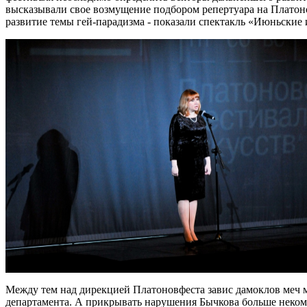
высказывали свое возмущение подбором репертуара на Платоно
развитие темы гей-парадизма - показали спектакль «Июньские и
Между тем над дирекцией Платоновфеста завис дамоклов меч
департамента. А прикрывать нарушения Бычкова больше неком