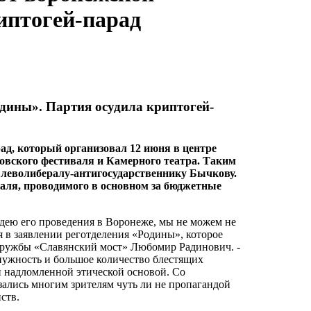
иптогей-парад
дины». Партия осудила криптогей-
ад, который организовал 12 июня в центре
вского фестиваля и Камерного театра. Таким
к леволибералу-антигосударственнику Бычкову.
аля, проводимого в основном за бюджетные
идею его проведения в Воронеже, мы не можем не
я в заявлении реготделения «Родины», которое
 дружбы «Славянский мост» Любомир Радинович. -
 нужность и большое количество блестящих
 надломленной этической основой. Со
зались многим зрителям чуть ли не пропагандой
ств.