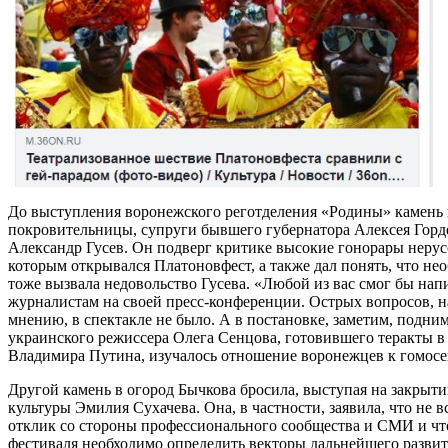
До выступления воронежского реготделения «Родины» камень 
покровительницы, супруги бывшего губернатора Алексея Горд
Александр Гусев. Он подверг критике высокие гонорары неру
которым открывался Платоновфест, а также дал понять, что не
тоже вызвала недовольство Гусева. «Любой из вас смог бы напи
журналистам на своей пресс-конференции. Острых вопросов, н
мнению, в спектакле не было. А в постановке, заметим, подни
украинского режиссера Олега Сенцова, готовившего теракты в 
Владимира Путина, изучалось отношение воронежцев к гомосек
Другой камень в огород Бычкова бросила, выступая на закрыт
культуры Эмилия Сухачева. Она, в частности, заявила, что не
отклик со стороны профессионального сообщества и СМИ и что
фестиваля необходимо определить векторы дальнейшего разви