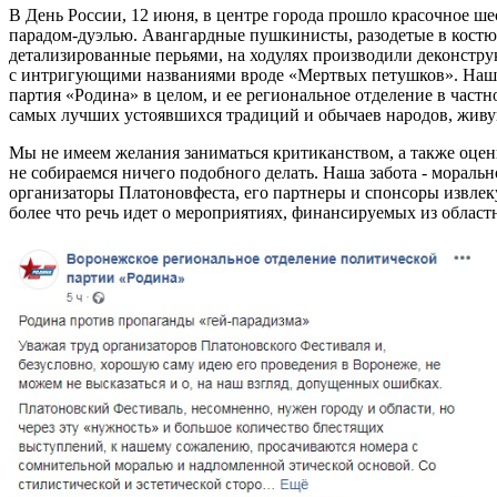
В День России, 12 июня, в центре города прошло красочное 
парадом-дуэлью. Авангардные пушкинисты, разодетые в костюм
детализированные перьями, на ходулях производили деконстр
с интригующими названиями вроде «Мертвых петушков». Наша
партия «Родина» в целом, и ее региональное отделение в частн
самых лучших устоявшихся традиций и обычаев народов, живу
Мы не имеем желания заниматься критиканством, а также оцен
не собираемся ничего подобного делать. Наша забота - моральн
организаторы Платоновфеста, его партнеры и спонсоры извлекут
более что речь идет о мероприятиях, финансируемых из област