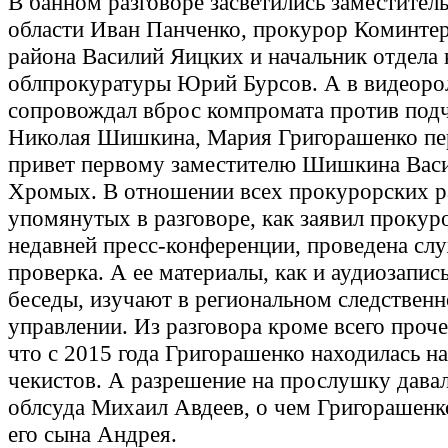
В банном разговоре засветились заместител
области Иван Панченко, прокурор Коминте
района Василий Яицких и начальник отдела 
облпрокуратуры Юрий Бурсов. А в видеоро
сопровождал вброс компромата против под
Николая Шишкина, Мария Григорашенко пе
привет первому заместителю Шишкина Вас
Хромых. В отношении всех прокурорских р
упомянутых в разговоре, как заявил прокур
недавней пресс-конференции, проведена сл
проверка. А ее материалы, как и аудиозапис
беседы, изучают в региональном следствен
управлении. Из разговора кроме всего проче
что с 2015 года Григорашенко находилась н
чекистов. А разрешение на прослушку давал
облсуда Михаил Авдеев, о чем Григорашенко
его сына Андрея.