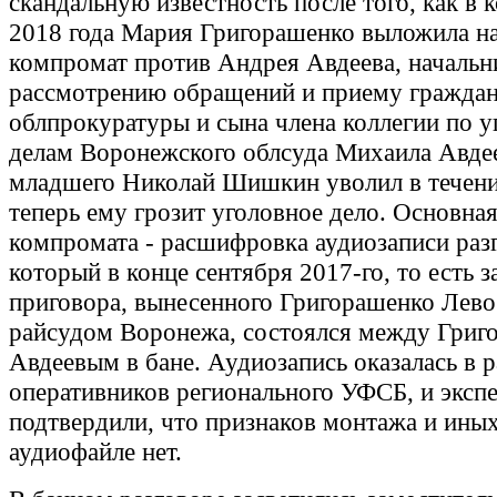
скандальную известность после того, как в 
2018 года Мария Григорашенко выложила н
компромат против Андрея Авдеева, начальн
рассмотрению обращений и приему гражда
облпрокуратуры и сына члена коллегии по 
делам Воронежского облсуда Михаила Авдее
младшего Николай Шишкин уволил в течение
теперь ему грозит уголовное дело. Основна
компромата - расшифровка аудиозаписи раз
который в конце сентября 2017-го, то есть з
приговора, вынесенного Григорашенко Лев
райсудом Воронежа, состоялся между Григ
Авдеевым в бане. Аудиозапись оказалась в 
оперативников регионального УФСБ, и экс
подтвердили, что признаков монтажа и ины
аудиофайле нет.