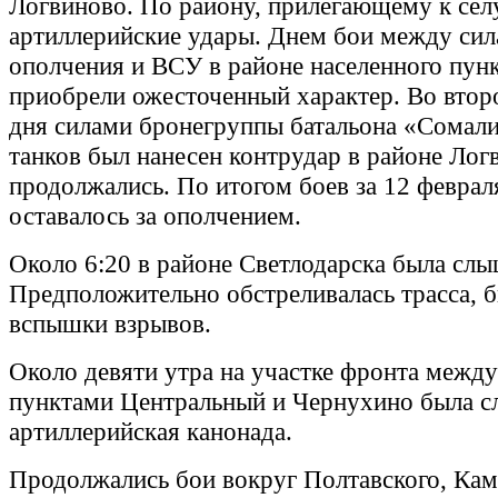
Логвиново. По району, прилегающему к сел
артиллерийские удары. Днем бои между си
ополчения и ВСУ в районе населенного пун
приобрели ожесточенный характер. Во втор
дня силами бронегруппы батальона «Сомали
танков был нанесен контрудар в районе Лог
продолжались. По итогом боев за 12 февра
оставалось за ополчением.
Около 6:20 в районе Светлодарска была слы
Предположительно обстреливалась трасса, 
вспышки взрывов.
Около девяти утра на участке фронта межд
пунктами Центральный и Чернухино была 
артиллерийская канонада.
Продолжались бои вокруг Полтавского, Кам