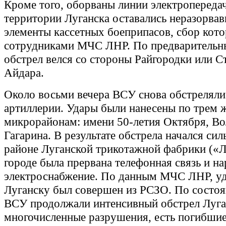
Кроме того, оборваны линии электропереда
территории Луганска оставались неразорва
элементы кассетных боеприпасов, сбор кото
сотрудниками МЧС ЛНР. По предварительн
обстрел велся со стороны Райгородки или С
Айдара.
Около восьми вечера ВСУ снова обстреляли
артиллерии. Удары были нанесены по трем
микрорайонам: имени 50-летия Октября, Во
Гагарина. В результате обстрела начался си
районе Луганской трикотажной фабрики («Л
городе была прервана телефонная связь и н
электроснабжение. По данным МЧС ЛНР, уд
Луганску был совершен из РСЗО. По состоя
ВСУ продолжали интенсивный обстрел Луган
многочисленные разрушения, есть погибшие