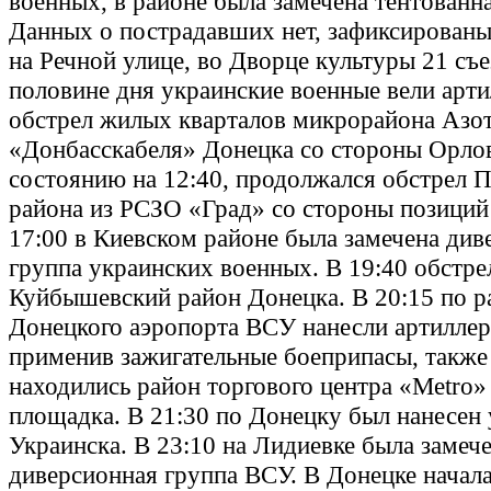
военных, в районе была замечена тентованна
Данных о пострадавших нет, зафиксирован
на Речной улице, во Дворце культуры 21 съе
половине дня украинские военные вели арт
обстрел жилых кварталов микрорайона Азо
«Донбасскабеля» Донецка со стороны Орло
состоянию на 12:40, продолжался обстрел 
района из РСЗО «Град» со стороны позиций
17:00 в Киевском районе была замечена див
группа украинских военных. В 19:40 обстре
Куйбышевский район Донецка. В 20:15 по р
Донецкого аэропорта ВСУ нанесли артиллер
применив зажигательные боеприпасы, также
находились район торгового центра «Metro»
площадка. В 21:30 по Донецку был нанесен 
Украинска. В 23:10 на Лидиевке была замеч
диверсионная группа ВСУ. В Донецке начал