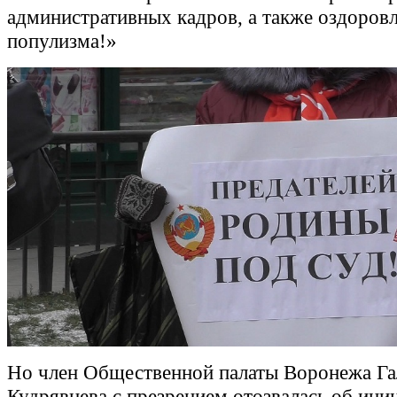
административных кадров, а также оздоровл
популизма!»
Но член Общественной палаты Воронежа Га
Кудрявцева с презрением отозвалась об ини