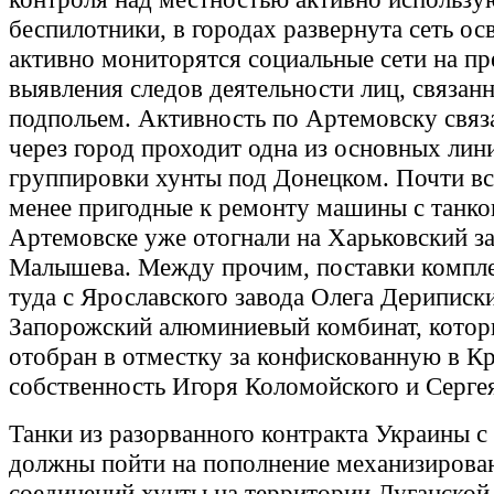
беспилотники, в городах развернута сеть ос
активно мониторятся социальные сети на п
выявления следов деятельности лиц, связан
подпольем. Активность по Артемовску связа
через город проходит одна из основных лин
группировки хунты под Донецком. Почти вс
менее пригодные к ремонту машины с танко
Артемовске уже отогнали на Харьковский з
Малышева. Между прочим, поставки комп
туда с Ярославского завода Олега Дериписки
Запорожский алюминиевый комбинат, котор
отобран в отместку за конфискованную в К
собственность Игоря Коломойского и Серге
Танки из разорванного контракта Украины с
должны пойти на пополнение механизирова
соединений хунты на территории Луганской