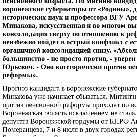
пенсионного возраста. По мнению кандид
воронежские губернаторы от «Родины», 
исторических наук и профессора ВГУ Ар
Минакова, искусственная и во многом в
консолидация сверху по отношению к ре
неизбежно войдет в острый конфликт с ес
органичной консолидацией снизу. «Абсо
большинство - не просто против, - увере
Юрьевич. - Оно категорически против п
реформы».
Прогноз кандидата в воронежские губернат
Минакова уже начинает сбываться. Митинги
против пенсионной реформы проходят по вс
Воронежская область исключением не стала
депутата Воронежской гордумы от КПРФ А
Померанцева, 7 и 8 июля в двух городах рег