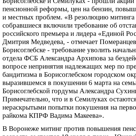
Борисоглебске и Семилуках - прошли акции
пенсионной реформы, цен на бензин, повыш
и местных проблем. «В резолюцию митинга
собравшиеся включили требование об отста
российского премьера и лидера «Единой Ро
Дмитрия Медведева, - отмечает Померанцев.
Борисоглебске - требование уволить началь
отдела ФСБ Александра Архипова за бездей
вопросе непринятия надлежащих мер по пр
бандитизма в Борисоглебском городском окр
выразившемся в покушении 6 марта на семь
Борисоглебской гордумы Александра Сухин
Примечательно, что и в Семилуках остаютс
нераскрытыми попытки покушения на перво
райкома КПРФ Вадима Макеева».
В Воронеже митинг против повышения пен