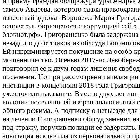
и приему граждан облпрокуратуры Андрея А
самого Авдеева, которого сдала правоохра
известный адвокат Воронежа Мария Григор
основатель борющегося с коррупцией сайта
блокнот.рф». Григорашенко была задержана
незадолго до отставок из облсуда Богомолов
Ей инкриминируется покушение на особо к
мошенничество. Осенью 2017-го Левобере
приговорил ее к двум годам лишения свобод
поселении. Но при рассмотрении апелляции 
инстанции в конце июня 2018 года Григора
ужесточили наказание. Вместо двух лет ли
колонии-поселения ей избран аналогичный с
общего режима. А подписку о невыезде для
на лечении Григорашенко облсуд заменил на
под стражу, поручив полиции ее задержать. 
апелляция исключила из первоначального п