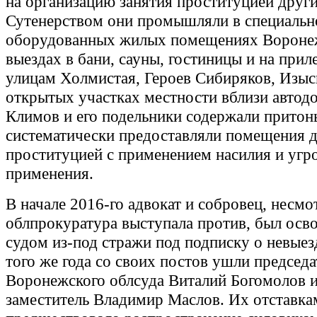
на организацию занятия проституцией друг
Сутенерством они промышляли в специальн
оборудованных жилых помещениях Вороне
выездах в бани, сауны, гостиницы и на при
улицам Холмистая, Героев Сибиряков, Изыс
открытых участках местности вблизи автодо
Климов и его подельники содержали притон
систематически предоставляли помещения д
проституцией с применением насилия и угро
применения.
В начале 2016-го адвокат и собровец, несмо
облпрокуратура выступала против, был осв
судом из-под стражи под подписку о невыез
того же года со своих постов ушли председа
Воронежского облсуда Виталий Богомолов и
заместитель Владимир Маслов. Их отставка