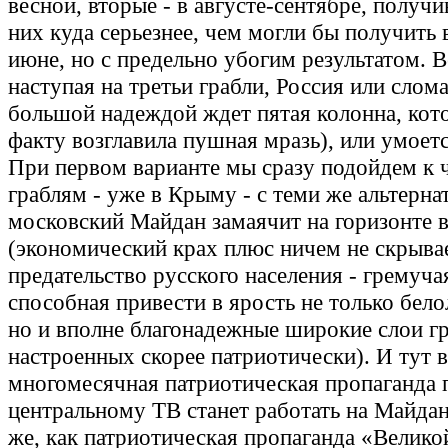
весной, вторые - в августе-сентябре, получи
них куда серьезнее, чем могли бы получить 
июне, но с предельно убогим результатом. В
наступая на третьи грабли, Россия или слома
большой надеждой ждет пятая колонна, кот
факту возглавила пушная мразь), или умоет
При первом варианте мы сразу подойдем к 
граблям - уже в Крыму - с теми же альтерна
московский Майдан замаячит на горизонте 
(экономический крах плюс ничем не скрыва
предательство русского населения - гремуча
способная привести в ярость не только бел
но и вполне благонадежные широкие слои г
настроенных скорее патриотически). И тут 
многомесячная патриотическая пропаганда 
центральному ТВ станет работать на Майдан
же, как патриотическая пропаганда «Велик