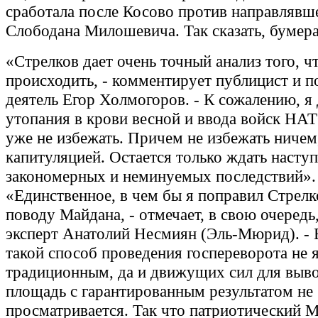
сработала после Косово против направлявше
Слободана Милошевича. Так сказать, бумер
«Стрелков дает очень точный анализ того, ч
происходить, - комментирует публицист и 
деятель Егор Холмогоров. - К сожалению, я
утопания в крови весной и ввода войск НА
уже не избежать. Причем не избежать ничем
капитуляцией. Остается только ждать насту
закономерных и неминуемых последствий».
«Единственное, в чем бы я поправил Стрелко
поводу Майдана, - отмечает, в свою очередь
эксперт Анатолий Несмиян (Эль-Мюрид). - 
такой способ проведения госпереворота не 
традиционным, да и движущих сил для выво
площадь с гарантированным результатом не
просматривается. Так что патриотический М