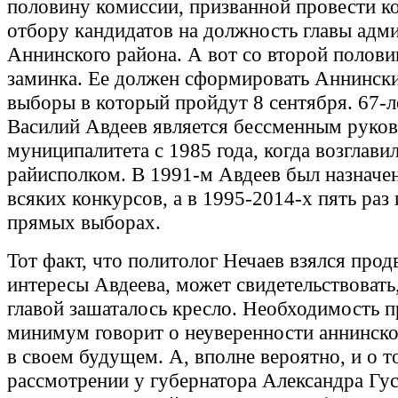
половину комиссии, призванной провести к
отбору кандидатов на должность главы адм
Аннинского района. А вот со второй полов
заминка. Ее должен сформировать Аннински
выборы в который пройдут 8 сентября. 67-
Василий Авдеев является бессменным руко
муниципалитета с 1985 года, когда возглави
райисполком. В 1991-м Авдеев был назначен
всяких конкурсов, а в 1995-2014-х пять раз
прямых выборах.
Тот факт, что политолог Нечаев взялся прод
интересы Авдеева, может свидетельствовать
главой зашаталось кресло. Необходимость п
минимум говорит о неуверенности аннинск
в своем будущем. А, вполне вероятно, и о т
рассмотрении у губернатора Александра Гус