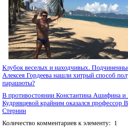
Клубок веселых и находчивых. Подчиненны
Алексея Гордеева нашли хитрый способ пол
парашюты?
В противостоянии Константина Ашифина и
Кудрявцевой крайним оказался профессор
Стернин
Количество комментариев к элементу: 1