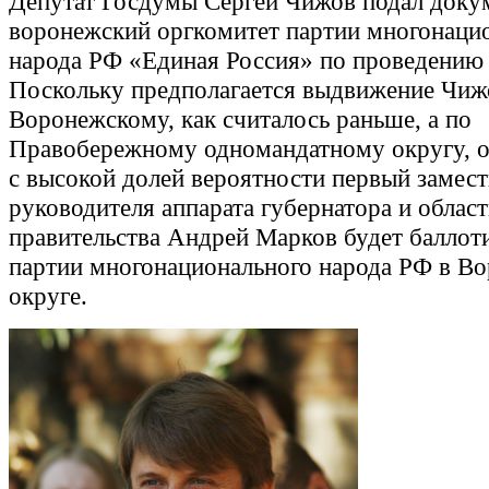
Депутат Госдумы Сергей Чижов подал доку
воронежский оргкомитет партии многонаци
народа РФ «Единая Россия» по проведению
Поскольку предполагается выдвижение Чиж
Воронежскому, как считалось раньше, а по
Правобережному одномандатному округу, о
с высокой долей вероятности первый замест
руководителя аппарата губернатора и облас
правительства Андрей Марков будет баллот
партии многонационального народа РФ в В
округе.