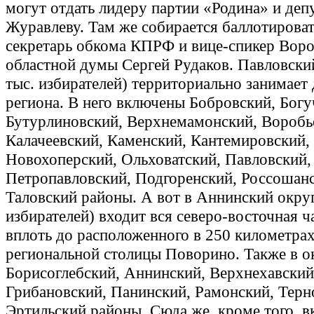
могут отдать лидеру партии «Родина» и деп
Журавлеву. Там же собирается баллотирова
секретарь обкома КПРФ и вице-спикер Вор
областной думы Сергей Рудаков. Павловски
тыс. избирателей) территориально занимает
региона. В него включены Бобровский, Богу
Бутурлиновский, Верхнемамонский, Воробь
Калачеевский, Каменский, Кантемировский,
Новохоперский, Ольховатский, Павловский,
Петропавловский, Подгоренский, Россошан
Таловский районы. А вот в Аннинский округ
избирателей) входит вся северо-восточная ча
вплоть до расположенного в 250 километрах
региональной столицы Поворино. Также в ок
Борисоглебский, Аннинский, Верхнехавский
Грибановский, Панинский, Рамонский, Терн
Эртильский районы. Сюда же, кроме того, в