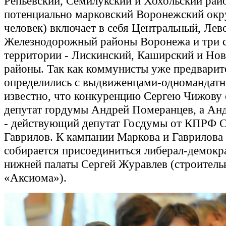
Репьевский, Семилукский и Хохольский рай
потенциально марковский Воронежский окру
человек) включает в себя Центральный, Ле
Железнодорожный районы Воронежа и три 
территории - Лискинский, Каширский и Но
районы. Так как коммунисты уже предварит
определились с выдвиженцами-одномандатн
известно, что конкуренцию Сергею Чижову 
депутат гордумы Андрей Померанцев, а Ан
- действующий депутат Госдумы от КПРФ С
Гаврилов. К кампании Маркова и Гаврилова
собирается присоединиться либерал-демокра
нижней палаты Сергей Журавлев (строитель
«Аксиома»).