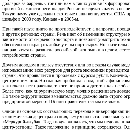
долларов за баррель. Стоит ли нам в таких условиях форсиров
при всей важности региона для России не сделать паузу в осв
Такую паузу уже сделали некоторые наши конкуренты. США п
шельфе в 2003 году, Канада - в 2005-м.
При такой паузе никто не противодействует, а напротив, поощ
в других регионах страны. Речь идет об изменении структуры
зависимости от сырьевого экспорта и позволит убыстрить техн
обязательно сокращать добычу и экспорт сырья. Но значительна
направляться на развитие российской экономики в целом, естес
потребностях страны.
Другим доводом в пользу отсутствия или во всяком случае мед
использованию всех ресурсов для роста экономики приводитс
страны, что проявляется в проблемах с курсом рубля. Конечно,
центре внимания. Но главная проблема в том, чтобы финансова
как показывает практика, такого не происходит, так как не об
Более того, как хирургическую меру можно расценивать довед
Но такое хирургическое вмешательство должно быть строго ог
предпринятой меры от ЦБ или правительства мы не знаем.
Одной из основных составляющих перехода к диверсификации 
экономическая децентрализация, чему я посвятил свое выступл
«Меркурий-клуба». Тогда подчеркивалось, что мы недооценив
центр-регионы. Такое положение, в принципе, сохраняется. О