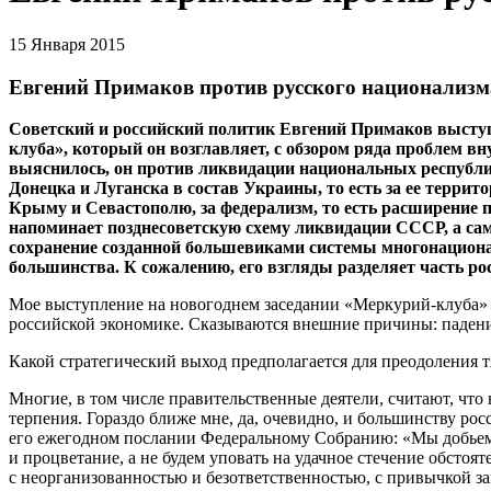
15 Января 2015
Евгений Примаков против русского национализм
Советский и российский политик
Евгений
П
римаков
выступ
клуба», который он возглавляет, с обзором ряда проблем в
выяснилось, он против ликвидации национальных республик
Донецка и Луганска в состав Украины, то есть за ее террит
Крыму и Севастополю, за федерализм, то есть расширение п
напоминает позднесоветскую схему ликвидации СССР, а сам
сохранение созданной большевиками системы многонацион
большинства. К сожалению, его взгляды разделяет часть ро
Мое выступление на новогоднем заседании «Меркурий-клуба» 
российской экономике. Сказываются внешние причины: падени
Какой стратегический выход предполагается для преодоления 
Многие, в том числе правительственные деятели, считают, что
терпения. Гораздо ближе мне, да, очевидно, и большинству ро
его ежегодном послании Федеральному Собранию: «Мы добьемся
и процветание, а не будем уповать на удачное стечение обсто
с неорганизованностью и безответственностью, с привычкой з