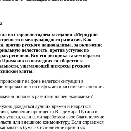
а
ил на староновогоднем заседании «Меркурий-
нутреннего и международного развития. Как
, против русского национализма, за включение
ориальную целостность, против уступок по
рав регионов. Вся его риторика таким образом
 Примаков из последних сил борется за
альности, ущемляющей интересы русского
ссийской элиты.
происходит на фоне нелегкой ситуации в
е мировых цен на нефть, антироссийские санкции.
тяжелой полосы в развитии нашей экономики?
 нужно дождаться лучших времен и набраться
ссиян, заявление президента Владимира Путина в
 успеха, если сами заработаем свое благополучие
ятельств или внешнюю конъюнктуру. Если справимся
акапывать в бумагах исполнение принятых