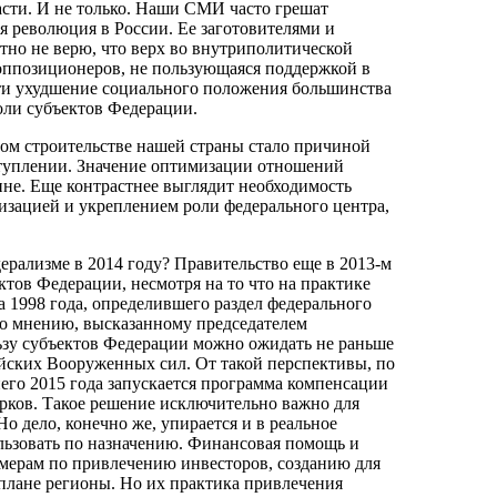
асти. И не только. Наши СМИ часто грешат
ая революция в России. Ее заготовителями и
но не верю, что верх во внутриполитической
 оппозиционеров, не пользующаяся поддержкой в
сти ухудшение социального положения большинства
оли субъектов Федерации.
ном строительстве нашей страны стало причиной
ступлении. Значение оптимизации отношений
ине. Еще контрастнее выглядит необходимость
изацией и укреплением роли федерального центра,
ерализме в 2014 году? Правительство еще в 2013-м
ектов Федерации, несмотря на то что на практике
 1998 года, определившего раздел федерального
о мнению, высказанному председателем
ьзу субъектов Федерации можно ожидать не раньше
ийских Вооруженных сил. От такой перспективы, по
него 2015 года запускается программа компенсации
рков. Такое решение исключительно важно для
 дело, конечно же, упирается и в реальное
ользовать по назначению. Финансовая помощь и
мерам по привлечению инвесторов, созданию для
плане регионы. Но их практика привлечения