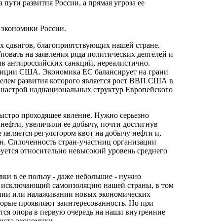
а пути развития России, а прямая угроза ее
 экономики России.
х сдвигов, благоприятствующих нашей стране.
повать на заявления ряда политических деятелей и
ив антироссийских санкций, нереалистично.
озиции США. Экономика ЕС балансирует на грани
телем развития которого является рост ВВП США в
й настрой наднациональных структур Европейского
быстро проходящее явление. Нужно серьезно
 нефти, увеличили ее добычу, почти достигнув
является регулятором квот на добычу нефти и,
ен. Сплоченность стран-участниц организации
руется относительно невысокий уровень среднего
ки в ее пользу - даже небольшие - нужно
с, исключающий самоизоляцию нашей страны, в том
ении или налаживании новых экономических
орые проявляют заинтересованность. Но при
тся опора в первую очередь на наши внутренние
оста экономики.