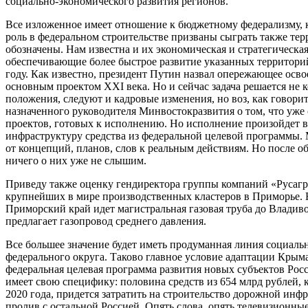
социально-экономического развития регионов.
Все изложенное имеет отношение к бюджетному федерализму, к
роль в федеральном строительстве призваны сыграть также те
обозначены. Нам известна и их экономическая и стратегическая 
обеспечивающие более быстрое развитие указанных территорий
году. Как известно, президент Путин назвал опережающее осв
основным проектом XXI века. Но и сейчас задача решается не 
положения, следуют и кадровые изменения, но воз, как говори
назначенного руководителя Минвостокразвития о том, что уж
проектов, готовых к исполнению. Но исполнение произойдет в 
инфраструктуру средства из федеральной целевой программы. 
от концепций, планов, слов к реальным действиям. Но после о
ничего о них уже не слышим.
Приведу также оценку гендиректора группы компаний «Русагро»
крупнейших в мире производственных кластеров в Приморье. Но
Приморский край идет магистральная газовая труба до Владиво
предлагает газопровод среднего давления.
Все большее значение будет иметь продуманная линия социаль
федерального округа. Таково главное условие адаптации Крым
федеральная целевая программа развития новых субъектов Рос
имеет свою специфику: половина средств из 654 млрд рублей, 
2020 года, придется затратить на строительство дорожной ин
пролив с остальной Россией. Опять слова, опять телевизионные