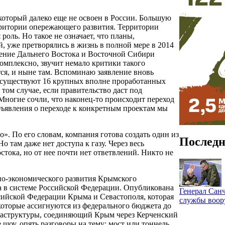
оторый далеко еще не освоен в России. Большую
рритории опережающего развития. Территории
роль. Но такое не означает, что планы,
, уже претворялись в жизнь в полной мере в 2014
оение Дальнего Востока и Восточной Сибири
комплексно, звучит немало критики такого
тся, и ныне там. Вспоминаю заявление вновь
е существуют 16 крупных вполне проработанных
том случае, если правительство даст под
Многие сочли, что наконец-то происходит переход
бъявления о переходе к конкретным проектам мы
. По его словам, компания готова создать один из
Последн
 там даже нет доступа к газу. Через весь
стока, но от нее почти нет ответвлений. Никто не
но-экономического развития Крымского
а в системе Российской Федерации. Опубликована
Генерал Санч
сийской Федерации Крыма и Севастополя, которая
службы воо
которые ассигнуются из федерального бюджета до
фраструктуры, соединяющий Крым через Керченский
 шоу, опять разговоры на тему: мост или тоннель,