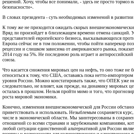
решений. Хочу, чтобы все понимали, - здесь не просто тормоз н
безопасности».
В словах президента - суть необходимых изменений в развитии
К тому же не приходится ожидать скорых внешнеэкономически
Вряд ли произойдет в близлежащем времени отмена санкций. У
представителей европейского бизнеса, высказывающихся прот
Европа сейчас не в том положении, чтобы пойти наперекор п
рецессии и слишком зависима от американского рынка, показа
2014 году на 5%. Не последнюю роль играет и антироссийски
союза.
Что касается снижения мировых цен на нефть, то оно тоже не 
относиться к тому, что США, оставаясь пока нетто-импортером
уровня России. Можно констатировать также, что ОПЕК уже не 
следовательно, не влияет, как прежде, на динамику мировых ц
осталась в прошлом. Нельзя пройти мимо и того, что прогнози
роста мировой экономики.
Конечно, изменения внешнеэкономической для России обстанов
приветствовать и использовать. Незыблемым сохраняется кур
числе в экономической области. Мы заинтересованы в сохран
отношений со всеми странами и зарубежными компаниями, кот
любой ситуации единственной альтернативой для России являе
резервы и возможности для количественного и качественного р