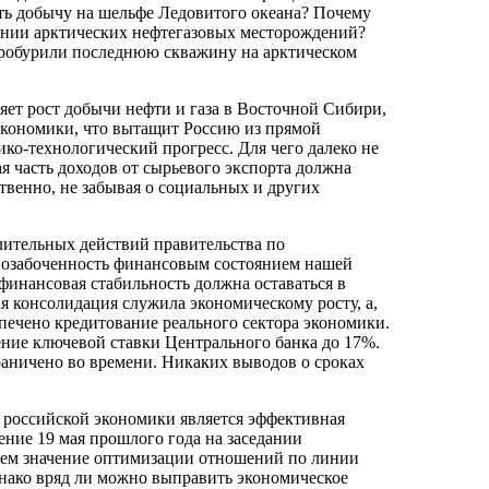
ать добычу на шельфе Ледовитого океана? Почему
оении арктических нефтегазовых месторождений?
робурили последнюю скважину на арктическом
ряет рост добычи нефти и газа в Восточной Сибири,
 экономики, что вытащит Россию из прямой
ико-технологический прогресс. Для чего далеко не
я часть доходов от сырьевого экспорта должна
твенно, не забывая о социальных и других
лительных действий правительства по
я озабоченность финансовым состоянием нашей
 финансовая стабильность должна оставаться в
я консолидация служила экономическому росту, а,
еспечено кредитование реального сектора экономики.
ение ключевой ставки Центрального банка до 17%.
раничено во времени. Никаких выводов о сроках
российской экономики является эффективная
ение 19 мая прошлого года на заседании
аем значение оптимизации отношений по линии
днако вряд ли можно выправить экономическое