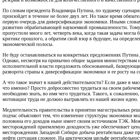
По словам президента Владимира Путина, по худшему сценари
произойдет в течение не более двух лет. Но такое время обяз
первую очередь для диверсификации экономики. Иными словам
развитию обрабатывающей наукоемкой промышленности. Тому
пропустили много лет, четверть века, когда такая задача могла 
критике прошлого, а обратим свой взор в будущее, на определ
экономической полосы.
Не буду останавливаться на конкретных предложениях Путина 
Однако, несмотря на привычно общие задания министерствам и
исполнительной власти предложить обоснованный, базирующи
разворота страны к диверсификации экономики и ее росту на 
А что такое значит в нашей действительности? Если даже в мас
что именно? Просто добросовестно трудиться на своем рабочем 
необходимо знать, во имя чего трудиться. Такого, к сожалению
мотивации труда не должно вытравлять из нашей жизни идею.
Медлительность правительства в принятии магистральных реше
подчас объясняют тем, что изменение структуры экономики мож
половина его доходов ныне имеет своим источником ТЭК. Межд
месторождений приемлемую доходность уже обеспечивает цена 
месторождениях Западной Сибири добыча рентабельна даже пр
нефти ситуация сложнее. На арктическом шельфе рентабельност