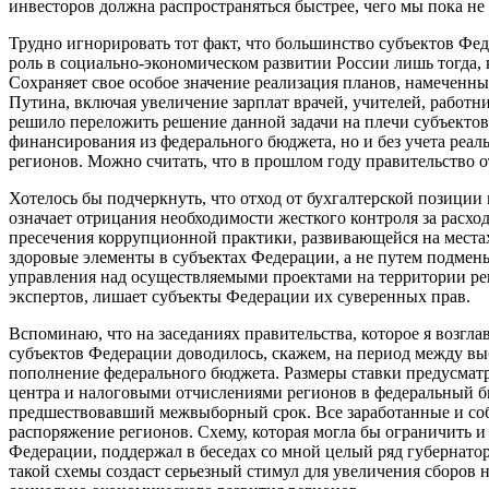
инвесторов должна распространяться быстрее, чего мы пока не
Трудно игнорировать тот факт, что большинство субъектов Ф
роль в социально-экономическом развитии России лишь тогда, 
Сохраняет свое особое значение реализация планов, намеченн
Путина, включая увеличение зарплат врачей, учителей, работни
решило переложить решение данной задачи на плечи субъектов
финансирования из федерального бюджета, но и без учета ре
регионов. Можно считать, что в прошлом году правительство о
Хотелось бы подчеркнуть, что отход от бухгалтерской позици
означает отрицания необходимости жесткого контроля за расх
пресечения коррупционной практики, развивающейся на местах.
здоровые элементы в субъектах Федерации, а не путем подмен
управления над осуществляемыми проектами на территории рег
экспертов, лишает субъекты Федерации их суверенных прав.
Вспоминаю, что на заседаниях правительства, которое я возгла
субъектов Федерации доводилось, скажем, на период между вы
пополнение федерального бюджета. Размеры ставки предусмат
центра и налоговыми отчислениями регионов в федеральный бю
предшествовавший межвыборный срок. Все заработанные и собр
распоряжение регионов. Схему, которая могла бы ограничить и
Федерации, поддержал в беседах со мной целый ряд губернатор
такой схемы создаст серьезный стимул для увеличения сборов 