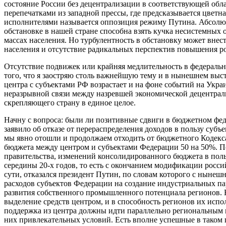
состояние России без децентрализации в соответствующей обл
перепечатками из западной прессы, где предсказывается цветн
исполнителями называется оппозиция режиму Путина. Абсолют
обстановке в нашей стране способна взять кучка несистемных
массах населения. Но турбулентность в обстановку может вне
населения и отсутствие радикальных перспектив повышения р
Отсутствие подвижек или крайняя медлительность в федераль
того, что я заостряю столь важнейшую тему и в нынешнем вы
центра с субъектами РФ возрастает и на фоне событий на Укра
неразрывной связи между назревшей экономической децентрал
скрепляющего страну в единое целое.
Начну с вопроса: были ли позитивные сдвиги в бюджетном фед
заявило об отказе от перераспределения доходов в пользу субъ
мы явно отошли и продолжаем отходить от бюджетного Кодекса
бюджета между центром и субъектами Федерации 50 на 50%. П
правительства, изменений консолидированного бюджета в пол
середины 20-х годов, то есть с окончанием модификации росс
сути, отказался президент Путин, по словам которого с нынеш
расходов субъектов Федерации на создание индустриальных па
развития собственного промышленного потенциала регионов. Но
выделение средств центром, и в способность регионов их исп
поддержка из центра должны идти параллельно региональным 
них привлекательных условий. Есть вполне успешные в таком 