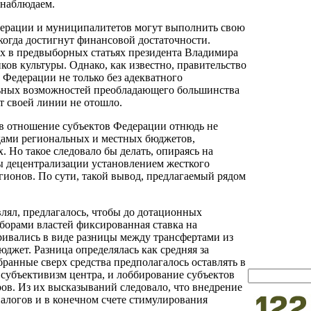
 наблюдаем.
едерации и муниципалитетов могут выполнить свою
когда достигнут финансовой достаточности.
ых в предвыборных статьях президента Владимира
ков культуры. Однако, как известно, правительство
 Федерации не только без адекватного
альных возможностей преобладающего большинства
т своей линии не отошло.
и в отношение субъектов Федерации отнюдь не
одами региональных и местных бюджетов,
 Но такое следовало бы делать, опираясь на
ы децентрализации установлением жесткого
ионов. По сути, такой вывод, предлагаемый рядом
влял, предлагалось, чтобы до дотационных
борами властей фиксированная ставка на
ривались в виде разницы между трансфертами из
джет. Разница определялась как средняя за
анные сверх средства предполагалось оставлять в
 субъективизм центра, и лоббирование субъектов
ов. Из их высказываний следовало, что внедрение
налогов и в конечном счете стимулирования