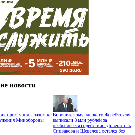
ие новости
ик приступил к зачистке
Воронежскому адвокату Жеребятьеву
ружения Минобороны
выписали 8 млн рублей за
несбывшееся содействие. Доверитель
Спивакова и Шевелева остался без