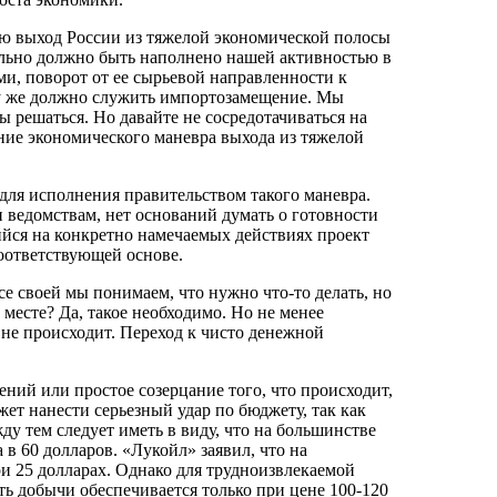
ю выход России из тяжелой экономической полосы
ательно должно быть наполнено нашей активностью в
и, поворот от ее сырьевой направленности к
 же должно служить импортозамещение. Мы
бы решаться. Но давайте не сосредотачиваться на
ение экономического маневра выхода из тяжелой
для исполнения правительством такого маневра.
 ведомствам, нет оснований думать о готовности
йся на конкретно намечаемых действиях проект
соответствующей основе.
се своей мы понимаем, что нужно что-то делать, но
месте? Да, такое необходимо. Но не менее
, не происходит. Переход к чисто денежной
ний или простое созерцание того, что происходит,
ет нанести серьезный удар по бюджету, так как
у тем следует иметь в виду, что на большинстве
в 60 долларов. «Лукойл» заявил, что на
и 25 долларах. Однако для трудноизвлекаемой
ь добычи обеспечивается только при цене 100-120