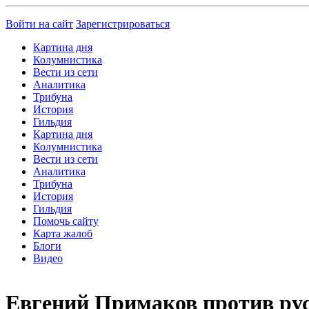
Войти на сайт
Зарегистрироваться
Картина дня
Колумнистика
Вести из сети
Аналитика
Трибуна
История
Гильдия
Картина дня
Колумнистика
Вести из сети
Аналитика
Трибуна
История
Гильдия
Помочь сайту
Карта жалоб
Блоги
Видео
Евгений Примаков против ру