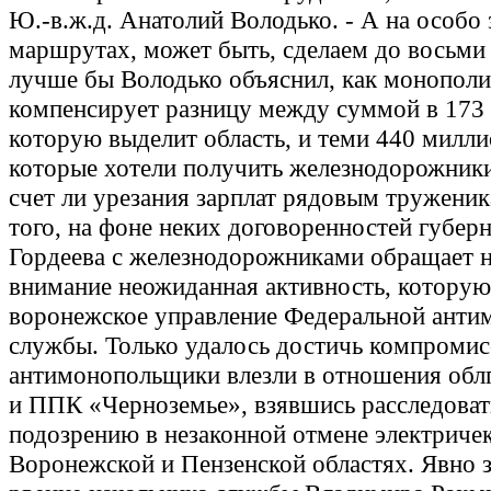
Ю.-в.ж.д. Анатолий Володько. - А на особо
маршрутах, может быть, сделаем до восьми
лучше бы Володько объяснил, как монополи
компенсирует разницу между суммой в 173 
которую выделит область, и теми 440 милл
которые хотели получить железнодорожники
счет ли урезания зарплат рядовым тружени
того, на фоне неких договоренностей губер
Гордеева с железнодорожниками обращает н
внимание неожиданная активность, которую
воронежское управление Федеральной анти
службы. Только удалось достичь компромисс
антимонопольщики влезли в отношения обл
и ППК «Черноземье», взявшись расследоват
подозрению в незаконной отмене электричек
Воронежской и Пензенской областях. Явно 