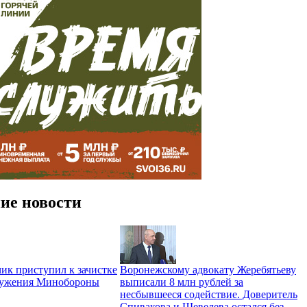
ие новости
ик приступил к зачистке
Воронежскому адвокату Жеребятьеву
ружения Минобороны
выписали 8 млн рублей за
несбывшееся содействие. Доверитель
Спивакова и Шевелева остался без