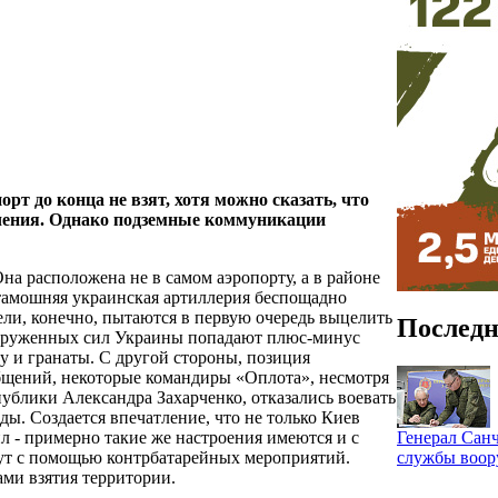
рт до конца не взят, хотя можно сказать, что
чения
. Однако подземные коммуникации
Она расположена не в самом аэропорту, а в районе
 тамошняя украинская артиллерия беспощадно
ели, конечно, пытаются в первую очередь выцелить
Последн
ооруженных сил Украины попадают плюс-минус
у и гранаты. С другой стороны, позиция
бщений, некоторые командиры «Оплота», несмотря
блики Александра Захарченко, отказались воевать
ды. Создается впечатление, что не только Киев
Генерал Санч
л - примерно такие же настроения имеются и с
службы воо
дут с помощью контрбатарейных мероприятий.
ми взятия территории.