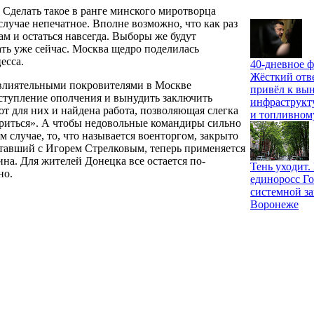
 Сделать такое в ранге минского миротворца
лучае непечатное. Вполне возможно, что как раз
ам и остаться навсегда. Выборы же будут
ать уже сейчас. Москва щедро поделилась
есса.
40-дневное ф
Жёсткий отв
о влиятельными покровителями в Москве
привёл к вы
аступление ополчения и вынудить заключить
инфраструкт
т для них и найдена работа, позволяющая слегка
и топливном
бриться». А чтобы недовольные командиры сильно
м случае, то, что называется военторгом, закрыто
ботавший с Игорем Стрелковым, теперь применяется
на. Для жителей Донецка все остается по-
Тень уходит
но.
единоросс Го
системной за
Воронеже