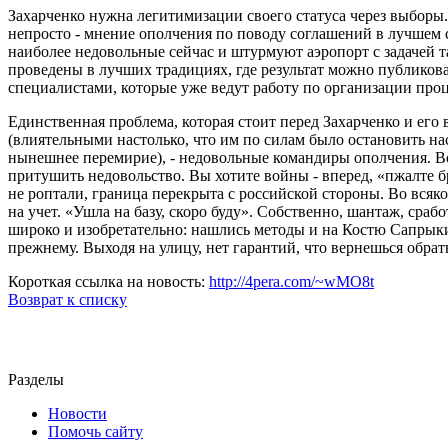
Захарченко нужна легитимизации своего статуса через выборы.
непросто - мнение ополчения по поводу соглашений в лучшем с
наиболее недовольные сейчас и штурмуют аэропорт с задачей т
проведены в лучших традициях, где результат можно публиков
специалистами, которые уже ведут работу по организации проц
Единственная проблема, которая стоит перед Захарченко и ег
(влиятельными настолько, что им по силам было остановить н
нынешнее перемирие), - недовольные командиры ополчения. Во
притушить недовольство. Вы хотите войны - вперед, «пжалте 
не роптали, граница перекрыта с российской стороны. Во всяко
на учет. «Ушла на базу, скоро буду». Собственно, шантаж, сра
широко и изобретательно: нашлись методы и на Костю Сапрыки
прежнему. Выходя на улицу, нет гарантий, что вернешься обрат
Короткая ссылка на новость:
http://4pera.com/~wMO8t
Возврат к списку
Разделы
Новости
Помочь сайту