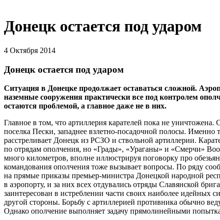
Донецк остается под ударом
4 Октября 2014
Донецк остается под ударом
Ситуация в Донецке продолжает оставаться сложной. Аэропо
наземные сооружения практически все под контролем о
пол
остаются проблемой, а главное даже не в них.
Главное в том, что артиллерия карателей пока не уничтожена. 
поселка Пески, западнее взлетно-посадочной полосы. Именно
расстреливает Донецк из РСЗО и ствольной артиллерии. Карат
по отрядам ополчения, но «Грады», «Ураганы» и «Смерчи» В
много километров, вполне иллюстрируя поговорку про обезьян
командования ополчения тоже вызывает вопросы. По ряду соо
на прямые приказы премьер-министра Донецкой народной респу
в аэропорту, и за них всех отдувались отряды Славянской брига
заинтересован в истреблении части своих наиболее идейных си
другой стороны. Борьбу с артиллерией противника обычно ве
Однако ополчение выполняет задачу прямолинейными попытка