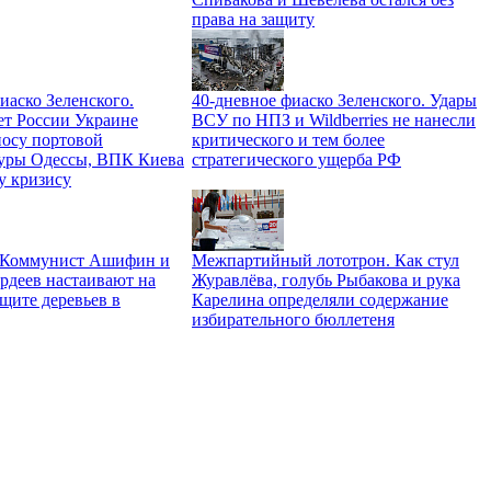
права на защиту
иаско Зеленского.
40-дневное фиаско Зеленского. Удары
ет России Украине
ВСУ по НПЗ и Wildberries не нанесли
носу портовой
критического и тем более
уры Одессы, ВПК Киева
стратегического ущерба РФ
у кризису
. Коммунист Ашифин и
Межпартийный лототрон. Как стул
рдеев настаивают на
Журавлёва, голубь Рыбакова и рука
щите деревьев в
Карелина определяли содержание
избирательного бюллетеня