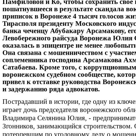
Памфиловой и Ко, чтобы сохранить свое 
пошатнувшееся в результате скандала во
приписок в Воронеже 4 тысяч голосов жи
Тирасполя президенту Московского инду
банка чеченцу Абубакару Арсамакову, его
Левобережного райсуда Воронежа Юлия 
оказалась в эпицентре не менее любопыт
Она связана с мошенничеством с участие
соплеменника господина Арсамакова Ах
Сатабаева. Кроме того, с коррупционным
воронежском судебном сообществе, кото
привел к отставке руководства Воронежс
и задержанию ряда адвокатов.
Пострадавший в истории, где одну из ключ
играет дочь председателя воронежского обл
Владимира Селянина Юлия, - предпринимат
Згонников, занимающийся строительством. 
потерпевшим по уголовному делу о мошенн