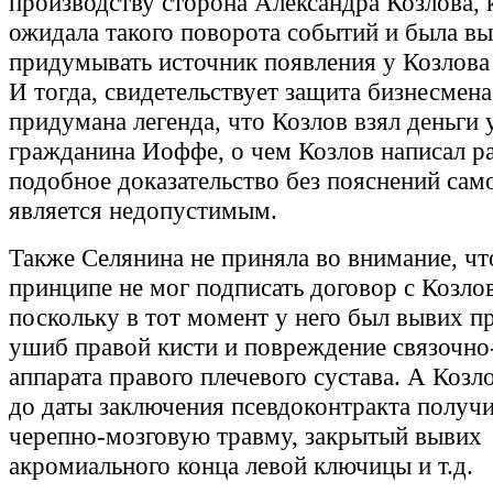
производству сторона Александра Козлова, 
ожидала такого поворота событий и была в
придумывать источник появления у Козлова 
И тогда, свидетельствует защита бизнесмена
придумана легенда, что Козлов взял деньги 
гражданина Иоффе, о чем Козлов написал р
подобное доказательство без пояснений са
является недопустимым.
Также Селянина не приняла во внимание, чт
принципе не мог подписать договор с Козло
поскольку в тот момент у него был вывих пр
ушиб правой кисти и повреждение связочно
аппарата правого плечевого сустава. А Козл
до даты заключения псевдоконтракта получ
черепно-мозговую травму, закрытый вывих
акромиального конца левой ключицы и т.д.