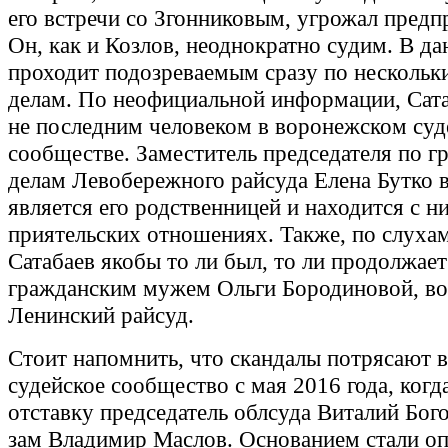
его встречи со Згонниковым, угрожал пред
Он, как и Козлов, неоднократно судим. В д
проходит подозреваемым сразу по несколь
делам. По неофициальной информации, Сата
не последним человеком в воронежском су
сообществе. Заместитель председателя по 
делам Левобережного райсуда Елена Бутко 
является его родственницей и находится с н
приятельских отношениях. Также, по слуха
Сатабаев якобы то ли был, то ли продолжает
гражданским мужем Ольги Бородиновой, во
Ленинский райсуд.
Стоит напомнить, что скандалы потрясают 
судейское сообщество с мая 2016 года, когд
отставку председатель облсуда Виталий Бог
зам Владимир Маслов. Основанием стали о