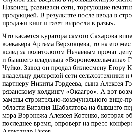
Наконец, развивали сети, торгующие печатн
продукцией. В результате после ввода в стр
продажи книг и газет выросли в разы».
Что касается куратора самого Сахарова вице
коекакера Артема Верховцева, то на его ме
вслед за политологом Нечаевым прочат деп
и бывшего владельца «Воронежсельмаша» Г
Чуйко. Завод он продал бизнесмену Егору К
владельцу дилерской сети сельхозтехники 
партнеру Никиты Гордеева, сына Алексея Го
рязанскому холдингу «Окаагро». А вот воз
замены строительно-коммунального вице-п
области Виталия Шабалатова на бывшего пе
мэра Воронежа Алексея Котенко, которая о
последнее время, опроверг на пресс-конфер
Александр Гусев.