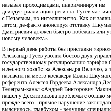
называл проходимцами, инкриминируя им
деиндустриализацию региона. Гусев частич
с Нечаевым, но интеллигентно. Как он зая
летом, де-факто анонсируя отставку Шкума
Дмитриевич должен быстро побежать или у
новому человеку».
В первый день работы без приставки «врио»,
Александр Гусев уволил боссов двух управл
государственному регулированию тарифов 
и лесного хозяйства Александра Величко, а 
назначил на место коекакера Ивана Шкумат
референта Алексея Гордеева Александра Де
Телеграм-канал «Андрей Викторович Макин
нашел у Десятирикова проблемы с облико м
прежде всего - прямое нарушение законодат
выяснилось, главбухом - ведущим специали