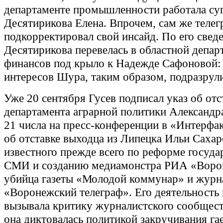
департаменте промышленности работала су
Десятирикова Елена. Впрочем, сам же телег
подкорректировал свой инсайд. По его свед
Десятирикова перевелась в областной депар
финансов под крыло к Надежде Сафоновой:
интересов Шура, таким образом, подразрул
Уже 20 сентября Гусев подписал указ об от
департамента аграрной политики Александра
21 числа на пресс-конференции в «Интерфа
об отставке выходца из Липецка Ильи Сахар
известного прежде всего по реформе госуд
СМИ и созданию медиамонстра РИА «Ворон
убийца газеты «Молодой коммунар» и журн
«Воронежский телеграф». Его деятельность
вызывала критику журналистского сообщест
она диктовалась политикой закручивания га