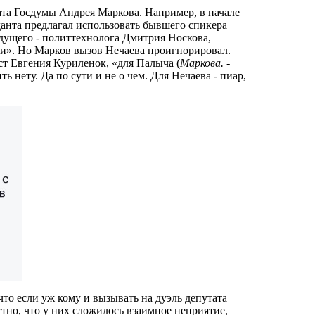
та Госдумы Андрея Маркова. Например, в начале
данта предлагал использовать бывшего спикера
дущего - политтехнолога Дмитрия Носкова,
и». Но Марков вызов Нечаева проигнорировал.
т Евгения Куриленок, «для Палыча (
Маркова.
-
ь нету. Да по сути и не о чем. Для Нечаева - пиар,
что если уж кому и вызывать на дуэль депутата
тно, что у них сложилось взаимное неприятие,