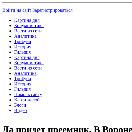
Войти на сайт
Зарегистрироваться
Картина дня
Колумнистика
Вести из сети
Аналитика
Трибуна
История
Гильдия
Картина дня
Колумнистика
Вести из сети
Аналитика
Трибуна
История
Гильдия
Помочь сайту
Карта жалоб
Блоги
Видео
Да придет преемник. В Ворон