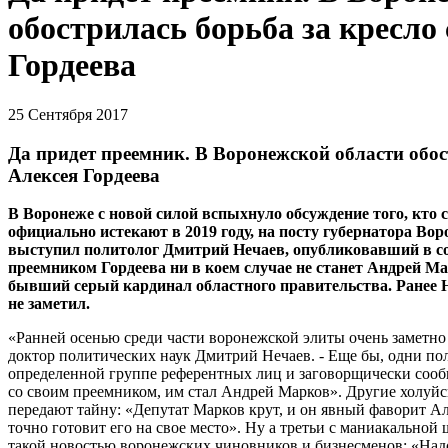
обострилась борьба за кресл
Гордеева
25 Сентября 2017
Да придет преемник. В Воронежской области обос
Алексея Гордеева
В Воронеже с новой силой вспыхнуло обсуждение того, кто 
официально истекают в 2019 году, на посту губернатора Во
выступил политолог Дмитрий Нечаев, опубликовавший в соц
преемником Гордеева ни в коем случае не станет Андрей Ма
бывший серый кардинал областного правительства. Ранее 
не заметил.
«Ранней осенью среди части воронежской элиты очень заметно
доктор политических наук Дмитрий Нечаев. - Еще бы, одни п
определенной группе референтных лиц и заговорщически сооб
со своим преемником, им стал Андрей Марков». Другие холуй
передают тайну: «Депутат Марков крут, и он явный фаворит А
точно готовит его на свое место». Ну а третьи с маниакально
такой новостью воронежских чиновников и бизнесменов: «Над