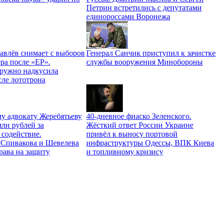
Петрин встретились с депутатами
единороссами Воронежа
авлёв снимает с выборов
Генерал Санчик приступил к зачистке
ра после «ЕР».
службы вооружения Минобороны
ружно надкусила
сле лототрона
у адвокату Жеребятьеву
40-дневное фиаско Зеленского.
лн рублей за
Жёсткий ответ России Украине
 содействие.
привёл к выносу портовой
Спивакова и Шевелева
инфраструктуры Одессы, ВПК Киева
права на защиту
и топливному кризису