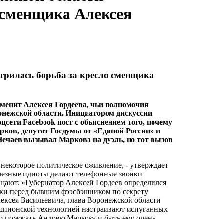
о сменщика Алексея
трилась борьба за кресло сменщика
сменит Алексея Гордеева, чьи полномочия
ронежской области. Инициатором дискуссии
сети Facebook пост с объяснением того, почему
рков, депутат Госдумы от «Единой России» и
Нечаев вызывал Маркова на дуэль, но тот вызов
 некоторое политическое оживление, - утверждает
олезные идиоты делают телефонные звонки
щают: «Губернатор Алексей Гордеев определился
ски перед бывшим фээсбэшником по секрету
лексея Васильевича, глава Воронежской области
й шпионской технологией настраивают испуганных
о помогать Андрею Маркову и быть ему очень