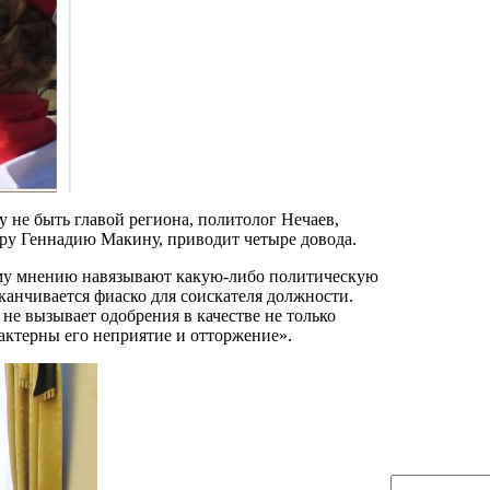
 не быть главой региона, политолог Нечаев,
ору Геннадию Макину, приводит четыре довода.
ому мнению навязывают какую-либо политическую
аканчивается фиаско для соискателя должности.
не вызывает одобрения в качестве не только
рактерны его неприятие и отторжение».