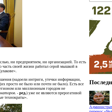
слью, ни предприятием, ни организацией. То есть
 часть своей жизни работал серой мышкой в
улакове».
ышения (надоели интриги, утечки информации,
Последн
(их просто не было или почти не было). Есть все
 регионом или миллионным городом не
рнаторов.
-
ред.
) уже не являются прерогативой
ые технократы».
Администрат
перенос «Чел