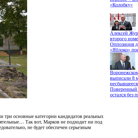
«Колобку»
Алексей Жур
второго номе
Оппозиция д
«Яблоко» по
Воронежском
выписали 8 м
несбывшееся
Поверенный 
остался без 
ли три основные категории кандидатов реальных
еятельные… Так вот, Марков не подходит ни под
едовательно, не будет обеспечен серьезным