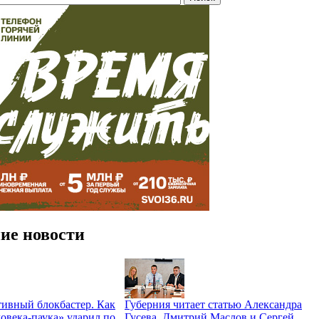
ие новости
ивный блокбастер. Как
Губерния читает статью Александра
овека-паука» ударил по
Гусева. Дмитрий Маслов и Сергей