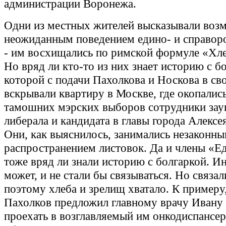
администрации Воронежа.
Одни из местных жителей высказывали воз
неожиданным поведением едино- и справоро
- им восхищались по римской формуле «Хле
Но вряд ли кто-то из них знает историю с б
которой с подачи Пахолкова и Носкова в св
вскрывали квартиру в Москве, где окопалис
тамошних мэрских выборов сотрудники зау
либерала и кандидата в главы города Алексе
Они, как выяснилось, занимались незаконн
распространением листовок. Да и члены «Е
тоже вряд ли знали историю с болгаркой. Ин
может, и не стали бы связываться. Но связал
поэтому хлеба и зрелищ хватало. К примеру
Пахолков предложил главному врачу Иван
проехать в возглавляемый им онкодиспансер