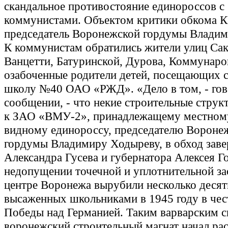
скандальное противостояние единороссов с
коммунистами. Объектом критики обкома 
председатель Воронежской гордумы Владим
К коммунистам обратились жители улиц Сак
Ванцетти, Батуринской, Дурова, Коммунаро
озабоченные родители детей, посещающих
школу №40 ОАО «РЖД». «Дело в том, - гов
сообщении, - что некие строительные струк
к ЗАО «ВМУ-2», принадлежащему местному
видному единороссу, председателю Вороне
гордумы Владимиру Ходыреву, в обход заве
Александра Гусева и губернатора Алексея Г
недопущении точечной и уплотнительной за
центре Воронежа вырубили несколько десят
высаженных школьниками в 1945 году в чес
Победы над Германией. Таким варварским 
воронежский строительный магнат начал ра