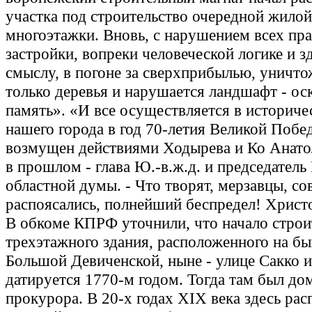
участка под строительство очередной жилой
многоэтажки. Вновь, с нарушением всех пр
застройки, вопреки человеческой логике и 
смыслу, в погоне за сверхприбылью, уничто
только деревья и нарушается ландшафт - ос
память». «И все осуществляется в историче
нашего города в год 70-летия Великой Побед
возмущен действиями Ходырева и Ко Анато
в прошлом - глава Ю.-в.ж.д. и председател
областной думы. - Что творят, мерзавцы, со
распоясались, полнейший беспредел! Христ
В обкоме КПРФ уточнили, что начало строи
трехэтажного здания, расположенного на б
Большой Девиченской, ныне - улице Сакко и
датируется 1770-м годом. Тогда там был до
прокурора. В 20-х годах XIX века здесь рас