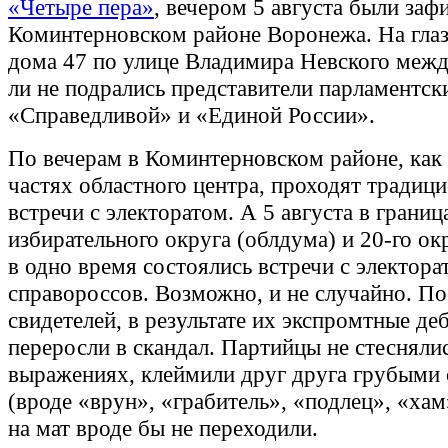
«Четыре пера»
, вечером 5 августа были заф
Коминтерновском районе Воронежа. На глаз
дома 47 по улице Владимира Невского межд
ли не подрались представители парламентск
«Справедливой» и «Единой России».
По вечерам в Коминтерновском районе, как 
частях областного центра, проходят традиц
встречи с электоратом. А 5 августа в границ
избирательного округа (облдума) и 20-го ок
в одно время состоялись встречи с электора
справороссов. Возможно, и не случайно. По
свидетелей, в результате их экспромтные де
переросли в скандал. Партийцы не стеснялис
выражениях, клеймили друг друга грубыми
(вроде «врун», «грабитель», «подлец», «хам»
на мат вроде бы не переходили.