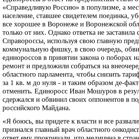
«Справедливую Россию» в популизме, а мес
население, ставшее свидетелем поединка, уб
все хорошее в Воронеже и Воронежской обл
только от них. Однако ответка не заставила 
Справороссы, используя свою главную пре
коммунальную фишку, в свою очередь, обв
единороссов в принятии закона о поборах н
ремонт и предложили собраться на внеочер
областного парламента, чтобы снизить тариф
за 1 кв. м до нуля - и таким образом де-факт
отменить. Единоросс Иван Мошуров в резул
сдержался и обвинил своих оппонентов в по
российского Майдана.
«Я боюсь, вы придете к власти и все развали
признался главный врач областного онкодис
ответ ему прокричали, что медицина в стран