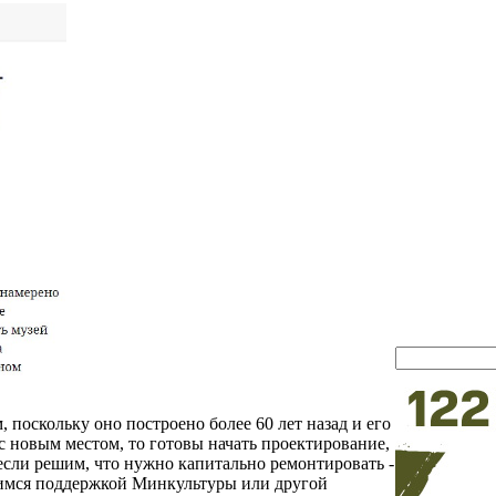
 поскольку оно построено более 60 лет назад и его
с новым местом, то готовы начать проектирование,
 если решим, что нужно капитально ремонтировать -
учимся поддержкой Минкультуры или другой