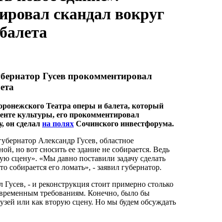
ировал скандал вокруг
 балета
убернатор Гусев прокомментировал
ета
оронежского Театра оперы и балета, который
енте культуры, его прокомментировал
у, он сделал
на полях
Сочинского инвестфорума.
убернатор Александр Гусев, областное
й, но вот сносить ее здание не собирается. Ведь
рую сцену». «Мы давно поставили задачу сделать
то собирается его ломать», - заявил губернатор.
л Гусев, - и реконструкция стоит примерно столько
 современным требованиям. Конечно, было бы
музей или как вторую сцену. Но мы будем обсуждать