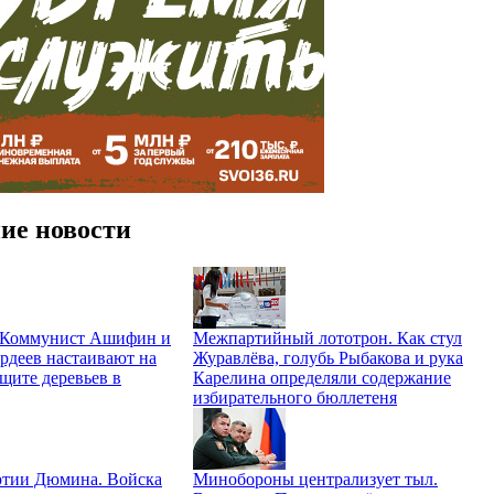
ие новости
. Коммунист Ашифин и
Межпартийный лототрон. Как стул
рдеев настаивают на
Журавлёва, голубь Рыбакова и рука
щите деревьев в
Карелина определяли содержание
избирательного бюллетеня
ртии Дюмина. Войска
Минобороны централизует тыл.