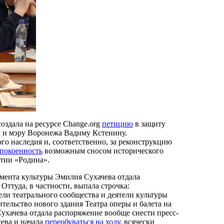
оздала на ресурсе Change.org
петицию
в защиту
у и мэру Воронежа Вадиму Кстенину.
го наследия и, соответственно, за реконструкцию
покоенность
возможным сносом исторического
ртии «Родина».
мента культуры Эмилия Сухачева отдала
Оттуда, в частности, выпала строчка:
ли театрального сообщества и деятели культуры
тельство нового здания Театра оперы и балета на
ухачева отдала распоряжение вообще снести пресс-
сева и начала
переобуваться на ходу
, всячески