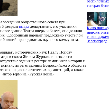
беспилотных
генерал Ден
а заседании общественного совета при
й 6 февраля
выдал
департамент, его участники
Кино покажу
новое здание Театра оперы и балета, оно должно
присматрива
лик. Одобренный вариант предложено учесть при
с площадкам
ет бывший преподаватель научного коммунизма,
Зеленограде
андидату исторических наук Павлу Попову,
еатра в своем Живом Журнале и назвал его
тсутствие здания в реестре памятников истории и
 активисты реготделения Всероссийского общества
усских националистических организаций, а также
 автор термина «Русская весна».