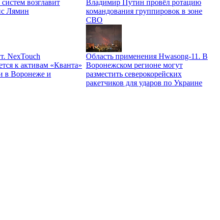
 систем возглавит
Владимир Путин провёл ротацию
ис Лямин
командования группировок в зоне
СВО
т. NexTouch
Область применения Hwasong-11. В
ется к активам «Кванта»
Воронежском регионе могут
и в Воронеже и
разместить северокорейских
ракетчиков для ударов по Украине