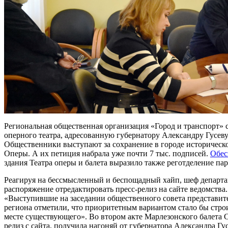
Региональная общественная организация «Город и транспорт» с
оперного театра, адресованную губернатору Александру Гусев
Общественники выступают за сохранение в городе историческо
Оперы. А их петиция набрала уже почти 7 тыс. подписей.
Обес
здания Театра оперы и балета выразило также реготделение па
Реагируя на бессмысленный и беспощадный хайп, шеф департа
распоряжение отредактировать пресс-релиз на сайте ведомства. 
«Выступившие на заседании общественного совета представите
региона отметили, что приоритетным вариантом стало бы строи
месте существующего». Во втором акте Марлезонского балета С
релиз с сайта, получила нагоняй от губернатора Александра Гу