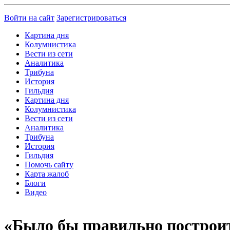
Войти на сайт
Зарегистрироваться
Картина дня
Колумнистика
Вести из сети
Аналитика
Трибуна
История
Гильдия
Картина дня
Колумнистика
Вести из сети
Аналитика
Трибуна
История
Гильдия
Помочь сайту
Карта жалоб
Блоги
Видео
«Было бы правильно построит