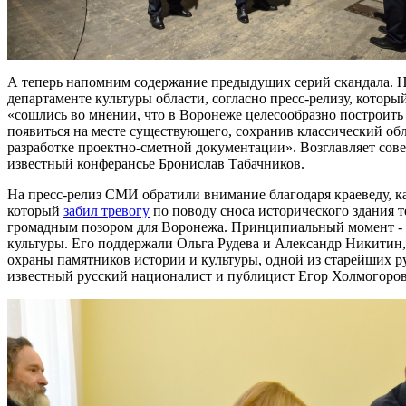
А теперь напомним содержание предыдущих серий скандала. Н
департаменте культуры области, согласно пресс-релизу, которы
«сошлись во мнении, что в Воронеже целесообразно построить 
появиться на месте существующего, сохранив классический об
разработке проектно-сметной документации». Возглавляет сов
известный конферансье Бронислав Табачников.
На пресс-релиз СМИ обратили внимание благодаря краеведу, к
который
забил тревогу
по поводу сноса исторического здания т
громадным позором для Воронежа. Принципиальный момент - о
культуры. Его поддержали Ольга Рудева и Александр Никитин,
охраны памятников истории и культуры, одной из старейших р
известный русский националист и публицист Егор Холмогоров,