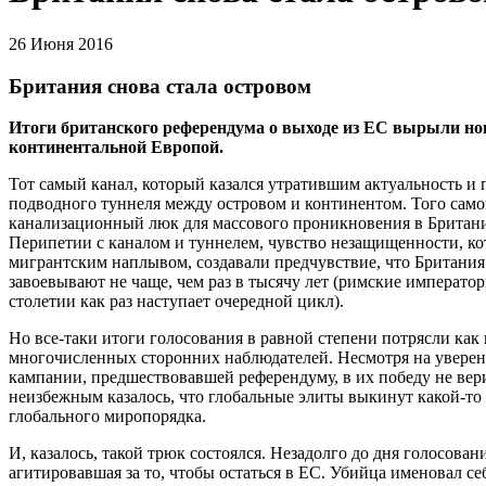
26 Июня 2016
Британия снова стала островом
Итоги британского референдума о выходе из ЕС вырыли но
континентальной Европой.
Тот самый канал, который казался утратившим актуальность и
подводного туннеля между островом и континентом. Того само
канализационный люк для массового проникновения в Британи
Перипетии с каналом и туннелем, чувство незащищенности, ко
мигрантским наплывом, создавали предчувствие, что Британия 
завоевывают не чаще, чем раз в тысячу лет (римские императоры
столетии как раз наступает очередной цикл).
Но все-таки итоги голосования в равной степени потрясли как 
многочисленных сторонних наблюдателей. Несмотря на уверен
кампании, предшествовавшей референдуму, в их победу не верил
неизбежным казалось, что глобальные элиты выкинут какой-то
глобального миропорядка.
И, казалось, такой трюк состоялся. Незадолго до дня голосова
агитировавшая за то, чтобы остаться в ЕС. Убийца именовал се