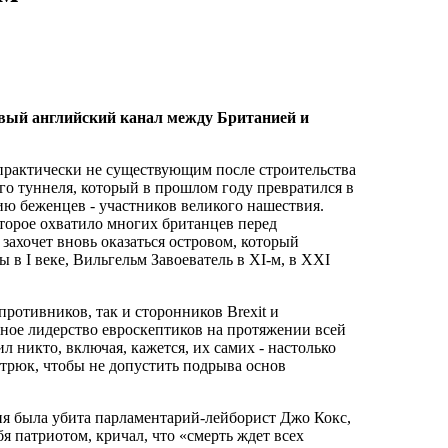
вый английский канал между Британией и
 практически не существующим после строительства
го туннеля, который в прошлом году превратился в
ю беженцев - участников великого нашествия.
торое охватило многих британцев перед
захочет вновь оказаться островом, который
 в I веке, Вильгельм Завоеватель в XI-м, в XXI
противников, так и сторонников Brexit и
ное лидерство евроскептиков на протяжении всей
 никто, включая, кажется, их самих - настолько
 трюк, чтобы не допустить подрыва основ
ния была убита парламентарий-лейборист Джо Кокс,
бя патриотом, кричал, что «смерть ждет всех