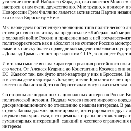
усиление позиций Найджела Фараджа, оказавшегося Моисеем 
настроен к нам очень дружественно. Мне трудно, к примеру, пр
Новороссии Грэм Филлипс является активистом Партии независ
кто сказал Евросоюзу «Нет».
Мы наблюдаем постепенную эволюцию типа политического лиде
строящих свою политику на предпосылке «Либеральный миропо
в холодной войне России и приравненных к ней государств-изг
политкорректность как в абсолют и не считают Россию монстро
нами и к поиску более справедливой модели глобального устро
- Дональд Трамп - станет президентом США, то процесс будет 
И в таком смысле весьма характерна реакция российского пол
его части. От Алексея Кудрина до Константина Косачева они 
ЕС. Жалеют так, как будто штаб-квартира у них в Брюсселе. На
и в самом деле квартира в Лондоне, и если Британия начнет п
вместо глобалистской, то глобороссиянам могут оказаться там 
Со стороны же подлинных национальных интересов России Bre
политической истории. Подрыв устоев нового мирового порядк
дискриминационного по отношению к нашим интересам. В рамк
страны Запада должны доминировать, интегрироваться друг с 
омультикультуриваться, в то время как страны не столь толера
гуманитарных интервенций, санкций и жесткого ограничения 
интересы.