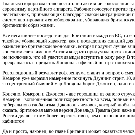
Главным сюрпризом стало достаточно активное голосование за
европеизму партийного аппарата. Рабочие голосуют против тр
нелегальных, прибывающих благодаря слабой миграционной по
систем квотирования евробюрократии, убивающих британскую
британский образ жизни.
Все негативные последствия для Британии выхода из ЕС, то ес
такой же убывающий характер, как и последствия санкций для 
оживлению британской экономики, которая получит лучше защ
конечном счете именно Англия когда-то придумала протекцио
не исключено, что ей удастся дважды вступить в одну реку. В т
превращалась в придаток Лондона - офисный центр с плохим 
Революционный результат референдума ставит и вопрос о смен
Кэмерон уже выразил намерение покинуть Даунинг-стрит, 10, а 
эксцентричный бывший мэр Лондона Борис Джонсон, один из 
Конечно, Кэмерон и Джонсон - две горошины из одного стручка,
Кэмерон - воплощенная политкорректность во всем, полный на
либерального глобализма. Джонсон - человек, который любит и
сказать, британская мягкая версия Дональда Трампа (они даже
России диалог с ним более перспективен, чем с нынешним по
кабинетом.
Да и просто, наконец, во главе Британии может оказаться чело