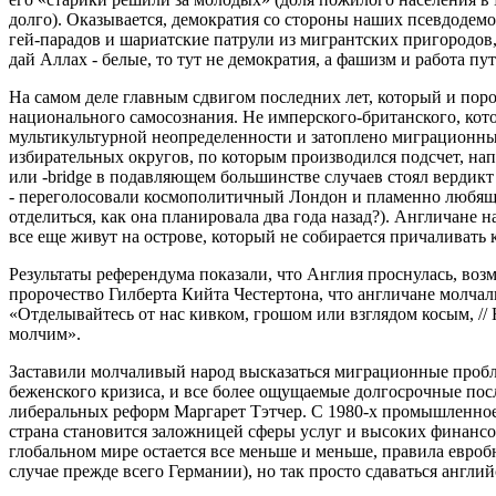
долго). Оказывается, демократия со стороны наших псевдодемо
гей-парадов и шариатские патрули из мигрантских пригородов,
дай Аллах - белые, то тут не демократия, а фашизм и работа пу
На самом деле главным сдвигом последних лет, который и поро
национального самосознания. Не имперского-британского, кото
мультикультурной неопределенности и затоплено миграционны
избирательных округов, по которым производился подсчет, напр
или -bridge в подавляющем большинстве случаев стоял вердикт
- переголосовали космополитичный Лондон и пламенно любящ
отделиться, как она планировала два года назад?). Англичане н
все еще живут на острове, который не собирается причаливать 
Результаты референдума показали, что Англия проснулась, воз
пророчество Гилберта Кийта Честертона, что англичане молчал
«Отделывайтесь от нас кивком, грошом или взглядом косым, //
молчим».
Заставили молчаливый народ высказаться миграционные пробл
беженского кризиса, и все более ощущаемые долгосрочные пос
либеральных реформ Маргарет Тэтчер. С 1980-х промышленное 
страна становится заложницей сферы услуг и высоких финансов
глобальном мире остается все меньше и меньше, правила евроб
случае прежде всего Германии), но так просто сдаваться англи