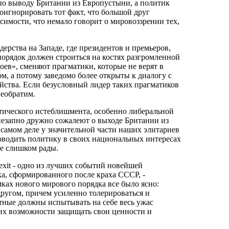
по выводу Британии из Европустыни, а политик
оигнорировать тот факт, что большой друг
имости, что немало говорит о мировоззрении тех,
рства на Западе, где президентов и премьеров,
рядок должен строиться на костях разгромленной
оев», сменяют прагматики, которые не верят в
м, а потому заведомо более открыты к диалогу с
йства. Если безусловный лидер таких прагматиков
необратим.
итического истеблишмента, особенно либеральной
внезапно дружно сожалеют о выходе Британии из
 самом деле у значительной части наших элитариев
роводить политику в своих национальных интересах
не слишком рады.
xit - одно из лучших событий новейшей
а, сформированного после краха СССР, -
ах нового мирового порядка все было ясно:
другом, причем усиленно толерироваться и
нтные должны испытывать на себе весь ужас
их возможности защищать свои ценности и