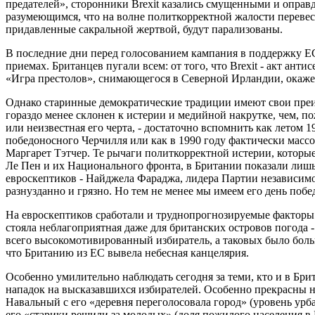
предателей», сторонники Brexit казались смущенными и оправ
разумеющимся, что на волне политкорректной жалости перевес
придавленные сакральной жертвой, будут парализованы.
В последние дни перед голосованием кампания в поддержку ЕС
приемах. Британцев пугали всем: от того, что Brexit - акт анти
«Игра престолов», снимающегося в Северной Ирландии, окажет
Однако старинные демократические традиции имеют свои преи
гораздо менее склонен к истерии и медийной накрутке, чем, по
или неизвестная его черта, - достаточно вспомнить как летом 
победоносного Черчилля или как в 1990 году фактически массо
Маргарет Тэтчер. Те рычаги политкорректной истерии, которы
Ле Пен и их Национального фронта, в Британии показали лиш
евроскептиков - Найджела Фараджа, лидера Партии независимо
разнузданно и грязно. Но тем не менее мы имеем его день побе
На евроскептиков сработали и труднопрогнозируемые факторы
стояла неблагоприятная даже для британских островов погода 
всего высокомотивированный избиратель, а таковых было больш
что Британию из ЕС вывела небесная канцелярия.
Особенно умилительно наблюдать сегодня за теми, кто и в Бри
нападок на высказавшихся избирателей. Особенно прекрасны 
Навальный с его «деревня переголосовала город» (уровень урб
его «старики решили за молодых» (доля пожилого населения в