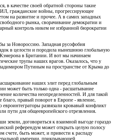
, в качестве своей обратной стороны такие
ИГИЛ, гражданские войны, прогрессирующее
том на развитие и прочее. А в самих западных
 свободного рынка, сворачивание демократии и
тарный контроль никем не избранной бюрократии
ьбы за Новороссию. Западная русофобия
рядок в целости и породила нынешнюю глобальную
 Кэмерона в Британии. И вот мы начинаем
тические трупы наших врагов. Оказалось, что у
 Владимиром Путиным на пространстве от Крыма до
 расшаркивание наших элит перед глобальным
ии может быть только одна - расшатывание
ичение количества неопределенностей. И для такой
е благо, правый поворот в Европе - явление,
о евроинтеграторы развязали кровавый конфликт
ли пути для общеевропейского отрезвления.
и земли, договориться к взаимной выгоде гораздо
танский референдум может открыть целую полосу
 счете, быть может, и привести к распаду
иберальной империи, прикрывающей