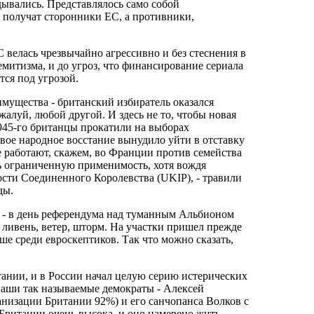
дывались. Представлялось само собой
 получат сторонники ЕС, а противники,
 велась чрезвычайно агрессивно и без стеснения в
семитизма, и до угроз, что финансирование сериала
ся под угрозой.
мущества - британский избиратель оказался
жалуй, любой другой. И здесь не то, чтобы новая
1945-го британцы прокатили на выборах
вое народное восстание вынудило уйти в отставку
е работают, скажем, во Франции против семейства
ь ограниченную применимость, хотя вождя
сти Соединенного Королевства (UKIP), - травили
ды.
 - в день референдума над туманным Альбионом
- ливень, ветер, шторм. На участки пришел прежде
е среди евроскептиков. Так что можно сказать,
тании, и в России начал целую серию истерических
наши так называемые демократы - Алексей
анизации Британии 92%) и его санчопанса Волков с
 Британии очень высока, и оно намерено жить