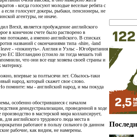
кратов - когда голосуют молодые веселые ребята с
 а если голосуют докеры, рыбаки, пенсионеры, не
тинской агентуры, не иначе.
дил Brexit, является пробуждение английского
рое в конечном счете было растворено в
ми потоками, а именно английского. В списках
отив названий с окончаниями типа -shire, -land
 leave - «покинуть». Англия и Уэльс - Югобритания
ую ЕС Шотландию (стоило ли тогда мешать той
апомнили, что они все еще хозяева своей страны и
к материку.
можно, впервые за полтысячи лет. Сбылось-таки
ивый народ, который скажет свое слово.
 Но помните: мы - английский народ, и мы покуда
емы, особенно обострившиеся с началом
ледствия деиндустриализации, проведенной в ходе
производство в мастерской мира коллапсирует,
, для английского трудового люда места в
Последн
юрократии работают в пользу сильного (в данном
йские рабочие, как видим, не намерены.