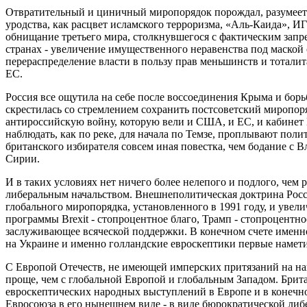
Отвратительный и циничный миропорядок порождал, разумеется
уродства, как расцвет исламского терроризма, «Аль-Каида», 
обнищание третьего мира, столкнувшегося с фактическим запре
странах - увеличение имущественного неравенства под маской
перераспределение власти в пользу прав меньшинств и тотали
ЕС.
Россия все ощутила на себе после воссоединения Крыма и бор
скрестилась со стремлением сохранить постсоветский миропо
антироссийскую войну, которую вели и США, и ЕС, и кабинет
наблюдать, как по реке, для начала по Темзе, проплывают поли
британского избирателя совсем иная повестка, чем бодание с
Сирии.
И в таких условиях нет ничего более нелепого и подлого, чем
либеральным начальством. Внешнеполитическая доктрина Росс
глобального миропорядка, установленного в 1991 году, и увел
программы Brexit - стопроцентное благо, Трамп - стопроцентно
заслуживающее всяческой поддержки. В конечном счете именн
на Украине и именно голландские евроскептики первые намети
С Европой Отечеств, не имеющей имперских притязаний на наш
проще, чем с глобальной Европой и глобальным Западом. Бри
евроскептических народных выступлений в Европе и в конечном
Евросоюза в его нынешнем виде - в виде бюрократической л