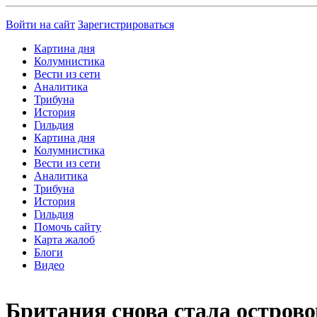
Войти на сайт
Зарегистрироваться
Картина дня
Колумнистика
Вести из сети
Аналитика
Трибуна
История
Гильдия
Картина дня
Колумнистика
Вести из сети
Аналитика
Трибуна
История
Гильдия
Помочь сайту
Карта жалоб
Блоги
Видео
Британия снова стала остров