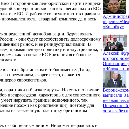
 Brexit сторонников лейбористской партии вопреки
удовой конкуренции мигрантов - легальных из ЕС и
литике ЕС. И рабочие голосуют против правил и
Администрат
 промышленность, аграрный комплекс да и весь
перенос «Чел
«Колобку»
ть определенной деглобализации, будут носить
России, - они будут способствовать долгосрочному
ищенный рынок, и ее реиндустриализации. В
низм, промышленную политику и индустриализм, и
Алексей Жур
о время как в составе ЕС Британия все больше
второго номе
климатом.
Оппозиция д
«Яблоко» по
е власти в британском истеблишменте. Дэвид
его преемником, скорее всего, окажется
лидеров евроскептиков.
 соратники и близкие друзья. Но есть и отличия:
Воронежском
бор предрассудков, характерных для современного
выписали 8 м
 умеет нарушать границы дозволенного, так
несбывшееся
 внешне похожи как родственники), поэтому для
Поверенный 
хожим на заезженную пластинку британским
остался без 
век с собственным лицом. Не может не радовать и