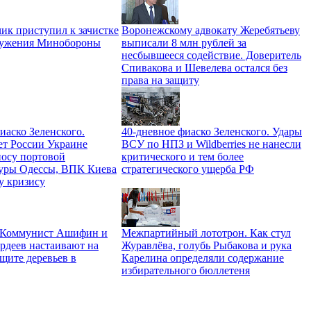
ик приступил к зачистке
Воронежскому адвокату Жеребятьеву
ружения Минобороны
выписали 8 млн рублей за
несбывшееся содействие. Доверитель
Спивакова и Шевелева остался без
права на защиту
иаско Зеленского.
40-дневное фиаско Зеленского. Удары
ет России Украине
ВСУ по НПЗ и Wildberries не нанесли
носу портовой
критического и тем более
уры Одессы, ВПК Киева
стратегического ущерба РФ
у кризису
. Коммунист Ашифин и
Межпартийный лототрон. Как стул
рдеев настаивают на
Журавлёва, голубь Рыбакова и рука
щите деревьев в
Карелина определяли содержание
избирательного бюллетеня