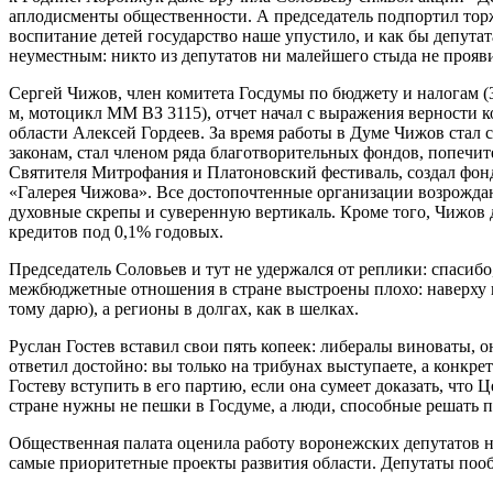
аплодисменты общественности. А председатель подпортил тор
воспитание детей государство наше упустило, и как бы депутата
неуместным: никто из депутатов ни малейшего стыда не прояв
Сергей Чижов, член комитета Госдумы по бюджету и налогам (3,
м, мотоцикл ММ ВЗ 3115), отчет начал с выражения верности 
области Алексей Гордеев. За время работы в Думе Чижов стал 
законам, стал членом ряда благотворительных фондов, попечит
Святителя Митрофания и Платоновский фестиваль, создал фон
«Галерея Чижова». Все достопочтенные организации возрожда
духовные скрепы и суверенную вертикаль. Кроме того, Чижов 
кредитов под 0,1% годовых.
Председатель Соловьев и тут не удержался от реплики: спасибо
межбюджетные отношения в стране выстроены плохо: наверху 
тому дарю), а регионы в долгах, как в шелках.
Руслан Гостев вставил свои пять копеек: либералы виноваты, о
ответил достойно: вы только на трибунах выступаете, а конкр
Гостеву вступить в его партию, если она сумеет доказать, что
стране нужны не пешки в Госдуме, а люди, способные решать 
Общественная палата оценила работу воронежских депутатов 
самые приоритетные проекты развития области. Депутаты поо