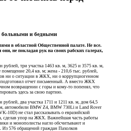
д больными и бедными
ями в областной Общественной палате. Не все.
 они, не покладая рук на своих рабских галерах,
ублей, три участка 1463 кв. м, 3625 и 3575 кв. м,
е помещение 20,4 кв. м; жена - 210,6 тыс. рублей,
слов ни о ситуации в ЖКХ, ни о коррупциогенном
 а подготовил отчет письменный. А вместо ЖКХ
учном возвращении с горы и кому-то попенял, что
тировать здесь за свою партию.
рублей, два участка 1711 и 1211 кв. м, дом 64,5
кв. м, автомобили BMW Z4, BMW 730Li и Land Rover
VK-10D) не стал рассказывать о евразийской
а, сделав упор на ЖКХ. Важнейшая часть работы
улики и монополисты нагло обсчитывают и
х. Из 576 обращений граждан Пахолков