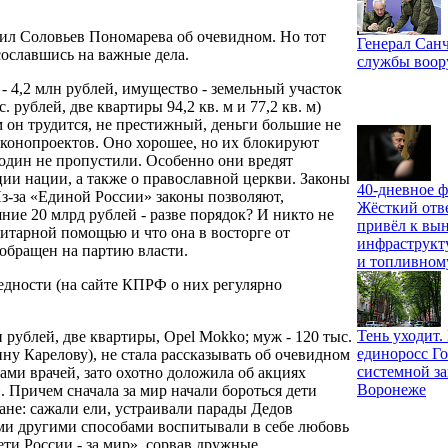
сил Соловьев Пономарева об очевидном. Но тот
Генерал Санч
сославшись на важные дела.
службы воо
 - 4,2 млн рублей, имущество - земельный участок
с. рублей, две квартиры 94,2 кв. м и 77,2 кв. м)
м он трудится, не престижный, деньги большие не
 законопроектов. Оно хорошее, но их блокируют
 один не пропустили. Особенно они вредят
ии нации, а также о православной церкви. Законы
40-дневное ф
Из-за «Единой России» законы позволяют,
Жёсткий отв
ие 20 млрд рублей - разве порядок? И никто не
привёл к вы
итарной помощью и что она в восторге от
инфраструкт
обращен на партию власти.
и топливном
едности (на сайте КПРФ о них регулярно
Тень уходит
 рублей, две квартиры, Opel Mokko; муж - 120 тыс.
единоросс Го
ну Карелову), не стала рассказывать об очевидном
системной за
ами врачей, зато охотно доложила об акциях
Воронеже
. Причем сначала за мир начали бороться дети
ане: сажали ели, устраивали парады Дедов
ми другими способами воспитывали в себе любовь
ти России - за мир», сорвав дружные