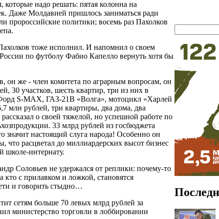
 которые надо решать: пятая колонна на
ек. Даже Молдавией пришлось заниматься ради
ли пророссийские политики; восемь раз Пахолков
епа.
Пахолков тоже исполнил. И напомнил о своем
России по футболу Фабио Капелло вернуть хотя бы
 он же - член комитета по аграрным вопросам, он
й, 30 участков, шесть квартир, три из них в
 Форд S-MAX, ГАЗ-21В «Волга», мотоцикл «Харлей
,7 млн рублей, три квартиры, два дома, два
) рассказал о своей тяжелой, но успешной работе по
ьхозпродукции. 33 млрд рублей из госбюджета
о значит настоящий слуга народа! Особенно он
ды, что расцветал до миллиардерских высот бизнес
й школе-интернату.
ндр Соловьев не удержался от реплики: почему-то
 а кто с прилавком и ложкой, становятся
сети и говорить стыдно…
Последн
ит сетям больше 70 левых млрд рублей за
нил министерство торговли в лоббировании