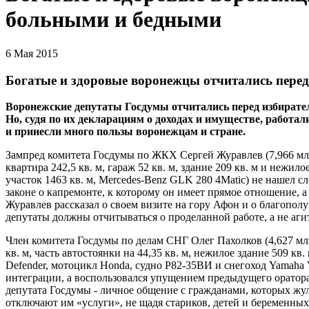
больными и бедными
6 Мая 2015
Богатые и здоровые воронежцы отчитались пере
Воронежские депутаты Госдумы отчитались перед избирател
Но, судя по их декларациям о доходах и имуществе, работали
и принесли много пользы воронежцам и стране.
Зампред комитета Госдумы по ЖКХ Сергей Журавлев (7,966 млн р
квартира 242,5 кв. м, гараж 52 кв. м, здание 209 кв. м и нежило
участок 1463 кв. м, Mercedes-Benz GLK 280 4Matic) не нашел 
законе о капремонте, к которому он имеет прямое отношение,
Журавлев рассказал о своем визите на гору Афон и о благопол
депутаты должны отчитываться о проделанной работе, а не аги
Член комитета Госдумы по делам СНГ Олег Пахолков (4,627 млн 
кв. м, часть автостоянки на 44,35 кв. м, нежилое здание 509 
Defender, мотоцикл Honda, судно Р82-35ВИ и снегоход Yamaha 
интеграции, а воспользовался упущением предыдущего оратор
депутата Госдумы - личное общение с гражданами, которых ж
отключают им «услуги», не щадя стариков, детей и беременны