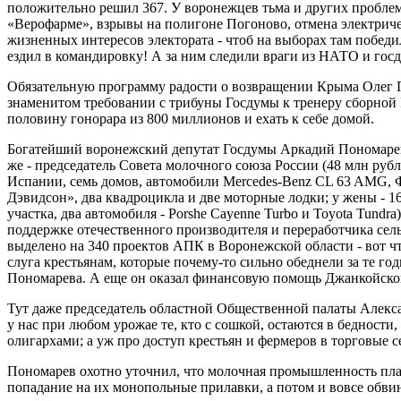
положительно решил 367. У воронежцев тьма и других проблем,
«Верофарме», взрывы на полигоне Погоново, отмена электрич
жизненных интересов электората - чтоб на выборах там победи
ездил в командировку! А за ним следили враги из НАТО и госд
Обязательную программу радости о возвращении Крыма Олег 
знаменитом требовании с трибуны Госдумы к тренеру сборной 
половину гонорара из 800 миллионов и ехать к себе домой.
Богатейший воронежский депутат Госдумы Аркадий Пономарев,
же - председатель Совета молочного союза России (48 млн рубле
Испании, семь домов, автомобили Mercedes-Benz CL 63 AMG,
Дэвидсон», два квадроцикла и две моторные лодки; у жены - 16
участка, два автомобиля - Porshe Cayenne Turbo и Toyota Tundra
поддержке отечественного производителя и переработчика сел
выделено на 340 проектов АПК в Воронежской области - вот чт
слуга крестьянам, которые почему-то сильно обеднели за те го
Пономарева. А еще он оказал финансовую помощь Джанкойско
Тут даже председатель областной Общественной палаты Алекса
у нас при любом урожае те, кто с сошкой, остаются в бедности,
олигархами; а уж про доступ крестьян и фермеров в торговые 
Пономарев охотно уточнил, что молочная промышленность плат
попадание на их монопольные прилавки, а потом и вовсе обви