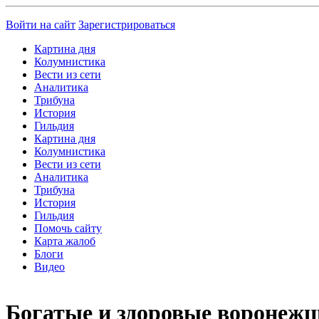
Войти на сайт
Зарегистрироваться
Картина дня
Колумнистика
Вести из сети
Аналитика
Трибуна
История
Гильдия
Картина дня
Колумнистика
Вести из сети
Аналитика
Трибуна
История
Гильдия
Помочь сайту
Карта жалоб
Блоги
Видео
Богатые и здоровые воронежц