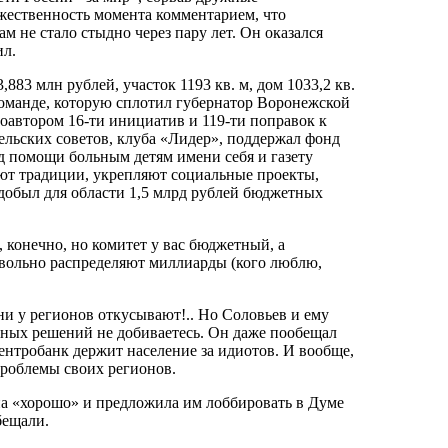
жественность момента комментарием, что
м не стало стыдно через пару лет. Он оказался
ил.
883 млн рублей, участок 1193 кв. м, дом 1033,2 кв.
команде, которую сплотил губернатор Воронежской
соавтором 16-ти инициатив и 119-ти поправок к
ельских советов, клуба «Лидер», поддержал фонд
д помощи больным детям имени себя и газету
ют традиции, укрепляют социальные проекты,
добыл для области 1,5 млрд рублей бюджетных
, конечно, но комитет у вас бюджетный, а
вольно распределяют миллиарды (кого люблю,
ни у регионов откусывают!.. Но Соловьев и ему
етных решений не добиваетесь. Он даже пообещал
 Центробанк держит население за идиотов. И вообще,
проблемы своих регионов.
на «хорошо» и предложила им лоббировать в Думе
бещали.