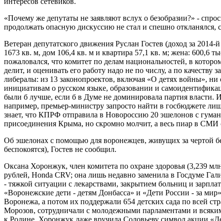
интересов сетевиков.
«Почему же депутаты не заявляют вслух о безобразии?» - спро
продолжать опасную дискуссию не стал и спешно откланялся, 
Ветеран депутатского движения Руслан Гостев (доход за 2014-й
1673 кв. м, дом 106,4 кв. м и квартира 57,1 кв. м; жена: 600,6 ты
пожаловался, что комитет по делам национальностей, в которо
делит, и оценивать его работу надо не по числу, а по качеству
либералы: из 13 законопроектов, включая «О детях войны», ни
инициативам о русском языке, образовании и самоидентификац
были б лучше, если б в Думе не доминировала партия власти. 
например, премьер-министру запросто найти в госбюджете лишн
знает, что КПРФ отправила в Новороссию 20 эшелонов с гуман
присоединения Крыма, но скромно молчит, а весь пиар в СМИ 
Об эшелонах с помощью для воронежцев, живущих за чертой б
беспокоятся), Гостев не сообщил.
Оксана Хоронжук, член комитета по охране здоровья (3,239 млн
рублей, Honda CRV; она лишь недавно заменила в Госдуме Гали
- тяжкой ситуации с лекарствами, закрытием больниц и зарплат
«Воронежские дети - детям Донбасса» и «Дети России - за мир»
Воронежа, а потом их поддержали 654 детских сада по всей стр
Морозов, сотрудничали с молодежными парламентами и всяки
к Родине. Хоронжук даже вручила Соловьеву символ акции «Де