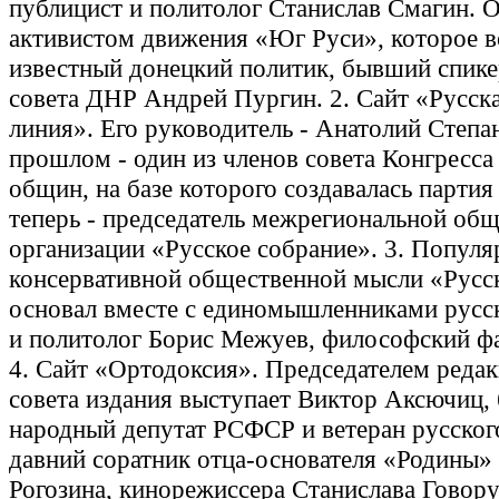
публицист и политолог Станислав Смагин. О
активистом движения «Юг Руси», которое в
известный донецкий политик, бывший спик
совета ДНР Андрей Пургин. 2. Сайт «Русск
линия». Его руководитель - Анатолий Степан
прошлом - один из членов совета Конгресса
общин, на базе которого создавалась партия
теперь - председатель межрегиональной об
организации «Русское собрание». 3. Попул
консервативной общественной мысли «Русск
основал вместе с единомышленниками русс
и политолог Борис Межуев, философский ф
4. Сайт «Ортодоксия». Председателем реда
совета издания выступает Виктор Аксючиц
народный депутат РСФСР и ветеран русског
давний соратник отца-основателя «Родины»
Рогозина, кинорежиссера Станислава Говор