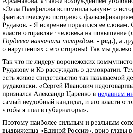
Арсамакова, а также возбуждением уголовно
«Элла Памфилова вспомнила какую-то исто
фантастическую историю с фальсификациями
Рудаков. - Я искренне поразился ее словам.
власти отправляет человека на повышение (
Гордеева назначили полпредом.
-
ред.
), а др
о нарушениях с его стороны! Так мы далеко
Так что не лидеру воронежских коммунист
Рудакову и Ко рассуждать о демократии. Те
есть живое свидетельство так называемой д
рудаковски. «Сергей Иванович недоговарива
признался Александр Царенко в
недавнем и
самый неудобный кандидат, и его власти отг
чтобы я шел в губернаторы».
Поэтому наиболее сильным и реальным соп
выдвиженца «Единой России», врио главы р