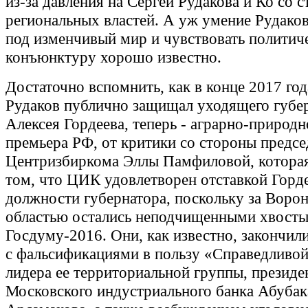
из-за давления на Сергей Рудакова и Ко со 
региональных властей. А уж умение Рудаков
под изменчивый мир и чувствовать полити
конъюнктуру хорошо известно.
Достаточно вспомнить, как в конце 2017 год
Рудаков публично защищал уходящего губе
Алексея Гордеева, теперь - аграрно-природн
премьера РФ, от критики со стороны предсе
Центризбиркома Эллы Памфиловой, которая
том, что ЦИК удовлетворен отставкой Горде
должности губернатора, поскольку за Воро
областью остались неподчищенными хвосты
Госдуму-2016. Они, как известно, закончил
с фальсификациями в пользу «Справедливой
лидера ее территориальной группы, президе
Московского индустриального банка Абубак