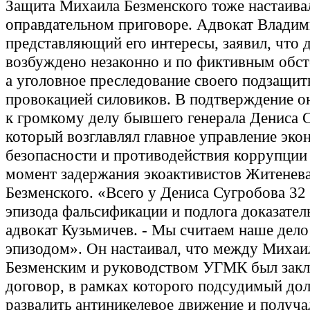
Защита Михаила Безменского тоже настаива
оправдательном приговоре. Адвокат Владим
представляющий его интересы, заявил, что 
возбуждено незаконно и по фиктивным обст
а уголовное преследование своего подзащит
провокацией силовиков. В подтверждение о
к громкому делу бывшего генерала Дениса 
который возглавлял главное управление эк
безопасности и противодействия коррупци
момент задержания экоактивистов Житенева
Безменского. «Всего у Дениса Сугробова 32
эпизода фальсификации и подлога доказатель
адвокат Кузьмичев. - Мы считаем наше дело
эпизодом». Он настаивал, что между Миха
Безменским и руководством УГМК был зак
договор, в рамках которого подсудимый до
развалить антиникелевое движение и получа