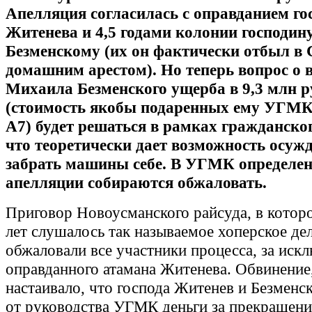
Апелляция согласилась с оправданием го
Житенева и 4,5 годами колонии господин
Безменскому (их он фактически отбыл в
домашним арестом). Но теперь вопрос о 
Михаила Безменского ущерба в 9,3 млн р
(стоимость якобы подаренных ему УГМК
A7) будет решаться в рамках гражданског
что теоретически дает возможность осуж
забрать машины себе. В УГМК определе
апелляции собираются обжаловать.
Приговор Новоусманского райсуда, в котор
лет слушалось так называемое хоперское де
обжаловали все участники процесса, за иск
оправданного атамана Житенева. Обвинение
настаивало, что господа Житенев и Безменс
от руководства УГМК деньги за прекращен