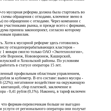
9-го мусорная реформа должна была стартовать во
 схемы обращения с отходами, ключевое звено в
ы) по обращению с отходами. Через компании с
и участниками рынка, и прежде всего с фирмами,
дума приняла законопроект, согласно которому
 новым правилам.
ь. Хотя к мусорной реформе здесь готовились
 числу отходоперерабатывающих кластеров -
 с 1 января смогло только ОАО «Экотехнологии»,
 себе Воронеж, Нововоронеж, Каширский,
илукский и Хохольский районы. По условиям
аботать в статусе оператора 15 лет.
овленный профильным областным управлением,
рубля за кубометр. В его составе: вывоз мусора -
лей (22%); негативное воздействие на окружающую
ка квитанций, сбор платежей, заключение и
ра - 0,41 рубля (0,1%). Наконец, в тариф включен
, что фирмам-перевозчикам больше не выгодно
ои услуги от регионального оператора они получат