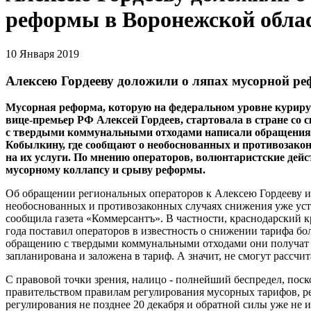
реформы в Воронежской обла
10 Января 2019
Алексею Гордееву доложили о ляпах мусорной р
Мусорная реформа, которую на федеральном уровне куриру
вице-премьер РФ Алексей Гордеев, стартовала в стране со 
с твердыми коммунальными отходами написали обращения
Кобылкину, где сообщают о необоснованных и противозако
на их услуги. По мнению операторов, волюнтаристские дейс
мусорному коллапсу и срыву реформы.
Об обращении региональных операторов к Алексею Гордееву и
необоснованных и противозаконных случаях снижения уже уст
сообщила газета «Коммерсантъ». В частности, краснодарский к
года поставил операторов в известность о снижении тарифа бо
обращению с твердыми коммунальными отходами они получат н
запланирована и заложена в тариф. А значит, не смогут рассчит
С правовой точки зрения, налицо - полнейший беспредел, пос
правительством правилам регулирования мусорных тарифов, р
регулирования не позднее 20 декабря и обратной силы уже не 