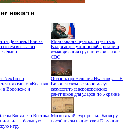
ие новости
ртии Дюмина. Войска
Минобороны централизует тыл.
 систем возглавит
Владимир Путин провёл ротацию
ис Лямин
командования группировок в зоне
СВО
т. NexTouch
Область применения Hwasong-11. В
ется к активам «Кванта»
Воронежском регионе могут
и в Воронеже и
разместить северокорейских
ракетчиков для ударов по Украине
йлеры Ближнего Востока.
Московский суд признал Бандеру
вписались в большую
пособником нацистской Германии
скую игру