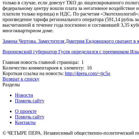
только в случае, если довезут ТКО до лицензированного полиг
федеральному центру вошли плата за негативное воздействие 
платили только юрлица) и НДС. По расчетам «Экотехнологий», п
произведение тарифа регионального оператора (591,14 рубль з
высчитанной в течение года посезонно и составившей 3,35 ку
многоквартирном доме.
Замена Чертова. Заместителя Дмитрия Ендовицкого сватают в
Воронежский губернатор Гусев определился с преемником Иль
Главная новость главной страницы: 1
Количество комментариев к элементу: 16
Короткая ссылка на новость:
http://4pera.com/~tjc5o
Возврат к списку
Разделы
Новости
Помочь сайту
О проекте
Помочь сайту
Контакты
© ЧЕТЫРЕ ПЕРА. Независимый общественно-политический порт