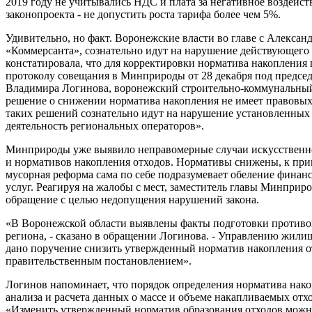
2019 году не учитывались НДС и плата за негативное воздейс
законопроекта - не допустить роста тарифа более чем 5%.
Удивительно, но факт. Воронежские власти во главе с Александ
«Коммерсанта», сознательно идут на нарушение действующего 
констатировала, что для корректировки норматива накопления 
протоколу совещания в Минприроды от 28 декабря под председ
Владимира Логинова, воронежский строительно-коммунальный
решение о снижении норматива накопления не имеет правовых
таких решений сознательно идут на нарушение установленных
деятельность региональных операторов».
Минприроды уже выявило неправомерные случаи искусственно
и нормативов накопления отходов. Нормативы снижены, к прим
мусорная реформа сама по себе подразумевает обеление финанс
услуг. Реагируя на жалобы с мест, заместитель главы Минпри
обращение с целью недопущения нарушений закона.
«В Воронежской области выявлены факты подготовки противо
региона, - сказано в обращении Логинова. - Управлению жили
дано поручение снизить утвержденный норматив накопления от
правительственным постановлением».
Логинов напоминает, что порядок определения норматива нако
анализа и расчета данных о массе и объеме накапливаемых отхо
«Изменить утвержденный норматив образования отходов можно 