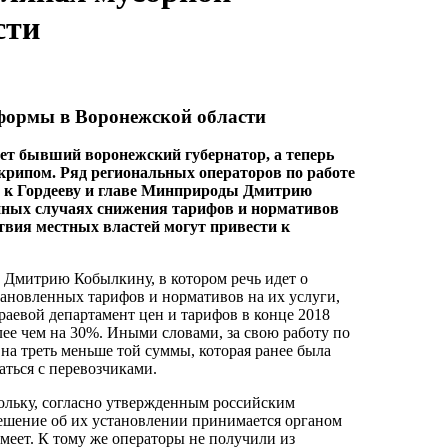
сти
еформы в Воронежской области
ет бывший воронежский губернатор, а теперь
скрипом. Ряд региональных операторов по работе
 к Гордееву и главе Минприроды Дмитрию
нных случаях снижения тарифов и нормативов
твия местных властей могут привести к
 Дмитрию Кобылкину, в котором речь идет о
ановленных тарифов и нормативов на их услуги,
раевой департамент цен и тарифов в конце 2018
лее чем на 30%. Иными словами, за свою работу по
а треть меньше той суммы, которая ранее была
аться с перевозчиками.
кольку, согласно утвержденным российским
ешение об их установлении принимается органом
имеет. К тому же операторы не получили из