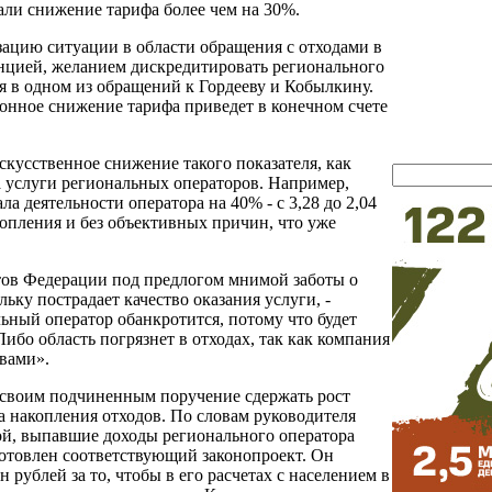
али снижение тарифа более чем на 30%.
ацию ситуации в области обращения с отходами в
нцией, желанием дискредитировать регионального
ся в одном из обращений к Гордееву и Кобылкину.
конное снижение тарифа приведет в конечном счете
кусственное снижение такого показателя, как
а услуги региональных операторов. Например,
 деятельности оператора на 40% - с 3,28 до 2,04
копления и без объективных причин, что уже
тов Федерации под предлогом мнимой заботы о
ьку пострадает качество оказания услуги, -
ьный оператор обанкротится, потому что будет
Либо область погрязнет в отходах, так как компания
вами».
л своим подчиненным поручение сдержать рост
ва накопления отходов. По словам руководителя
й, выпавшие доходы регионального оператора
готовлен соответствующий законопроект. Он
рублей за то, чтобы в его расчетах с населением в