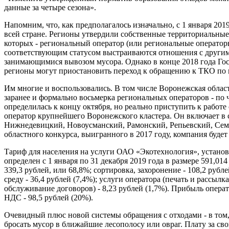
данные за четыре сезона».
Напомним, что, как предполагалось изначально, с 1 января 201
всей стране. Регионы утвердили собственные территориальные
которых - региональный оператор (или региональные оператор
соответствующим статусом выстраиваются отношения с другим
занимающимися вывозом мусора. Однако в конце 2018 года Гос
регионы могут приостановить переход к обращению к ТКО по
Им многие и воспользовались. В том числе Воронежская област
заранее и формально восьмерка региональных операторов - по
определилась к концу октября, но реально приступить к работе
оператор крупнейшего Воронежского кластера. Он включает в
Нижнедевицкий, Новоусманский, Рамонский, Репьевский, Сем
областного конкурса, выигранного в 2017 году, компания будет р
Тариф для населения на услуги ОАО «Экотехнология», устан
определен с 1 января по 31 декабря 2019 года в размере 591,014 
339,3 рублей, или 68,8%; сортировка, захоронение - 108,2 руб
среду - 36,4 рублей (7,4%); услуги оператора (печать и рассыл
обслуживание договоров) - 8,23 рублей (1,7%). Прибыль операто
НДС - 98,5 рублей (20%).
Очевидный плюс новой системы обращения с отходами - в том
бросать мусор в ближайшие лесополосу или овраг. Плату за св