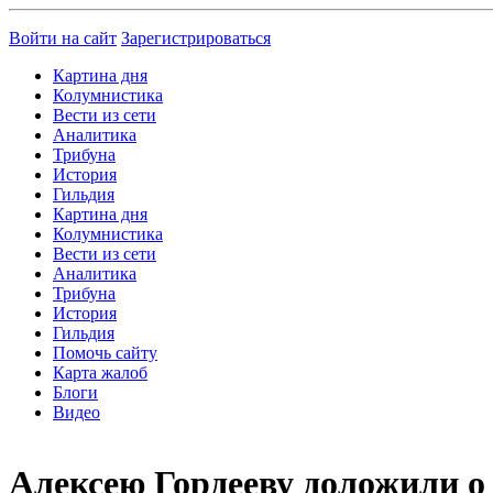
Войти на сайт
Зарегистрироваться
Картина дня
Колумнистика
Вести из сети
Аналитика
Трибуна
История
Гильдия
Картина дня
Колумнистика
Вести из сети
Аналитика
Трибуна
История
Гильдия
Помочь сайту
Карта жалоб
Блоги
Видео
Алексею Гордееву доложили о