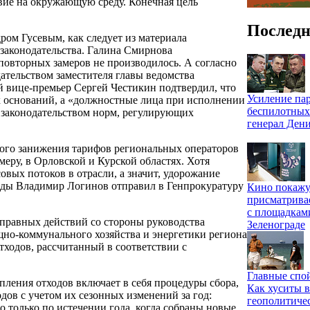
твие на окружающую среду. Конечная цель
Последн
ром Гусевым, как следует из материала
законодательства. Галина Смирнова
повторных замеров не производилось. А согласно
ательством заместителя главы ведомства
 вице-премьер Сергей Честикин подтвердил, что
Усиление па
 оснований, а «должностные лица при исполнении
беспилотных
 законодательством норм, регулирующих
генерал Ден
го занижения тарифов региональных операторов
еру, в Орловской и Курской областях. Хотя
овых потоков в отрасли, а значит, удорожание
роды Владимир Логинов отправил в Генпрокуратуру
Кино покажу
присматрива
с площадкам
правных действий со стороны руководства
Зеленограде
щно-коммунального хозяйства и энергетики региона
ходов, рассчитанный в соответствии с
Главные спо
пления отходов включает в себя процедуры сбора,
Как хуситы 
дов с учетом их сезонных изменений за год:
геополитиче
только по истечении года, когда собраны новые