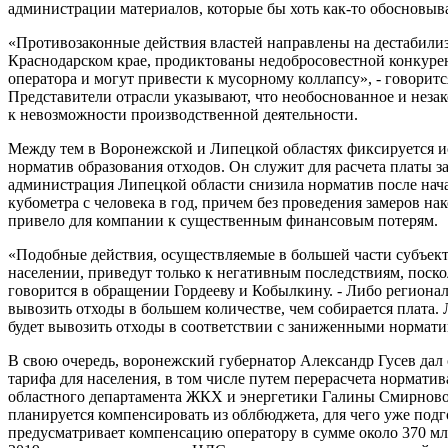
администрации материалов, которые бы хоть как-то обосновыв
«Противозаконные действия властей направлены на дестабилиз
Краснодарском крае, продиктованы недобросовестной конкуре
оператора и могут привести к мусорному коллапсу», - говорит
Представители отрасли указывают, что необоснованное и неза
к невозможности производственной деятельности.
Между тем в Воронежской и Липецкой областях фиксируется ис
норматив образования отходов. Он служит для расчета платы з
администрация Липецкой области снизила норматив после начала
кубометра с человека в год, причем без проведения замеров на
привело для компании к существенным финансовым потерям.
«Подобные действия, осуществляемые в большей части субъек
населении, приведут только к негативным последствиям, поскол
говорится в обращении Гордееву и Кобылкину. - Либо регионал
вывозить отходы в большем количестве, чем собирается плата. 
будет вывозить отходы в соответствии с заниженными нормати
В свою очередь, воронежский губернатор Александр Гусев да
тарифа для населения, в том числе путем перерасчета нормати
областного департамента ЖКХ и энергетики Галины Смирново
планируется компенсировать из облбюджета, для чего уже под
предусматривает компенсацию оператору в сумме около 370 млн 