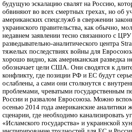
будущую эскалацию свалят на Россию, кот
обвиняют во всех смертных грехах, но об у
американских спецслужб в свержении закон
украинского правительства, как обычно, мол
недавнем заявлении тесно связанного с ЦРУ
разведывательно-аналитического центра Strat
тяжелых последствиях войны для Евросоюза
хорошо видно, как американская разведка н
обозначает цели США. Они сводятся к длит
конфликту, где позиции РФ и ЕС будут серь
ослаблены, а сами они столкнутся с внутре
проблемами, чреватыми государственным п
России и развалом Евросоюза. Можно вспом
осенью 2014 года американские аналитики 
сценарии, где необходимо канализировать у
«Исламского государства» и украинской хун
инспирирование трудностей для ЕС и Росси