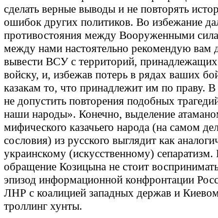
сделать верные выводы и не повторять исто
ошибок других политиков. Во избежание да
противостояния между Вооруженными сил
между нами настоятельно рекомендую вам 
вывести ВСУ с территорий, принадлежащи
войску, и, избежав потерь в рядах ваших бо
казакам то, что принадлежит им по праву. 
не допустить повторения подобных трагедий
наши народы». Конечно, выделение атаман
мифического казачьего народа (на самом де
сословия) из русского выглядит как аналог
украинскому (искусственному) сепаратизм.
обращение Козицына не стоит воспринимать
эпизод информационной конфронтации Рос
ЛНР с коалицией западных держав и Киевом
троллинг хунты.