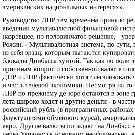
американских национальных интересах».
Руководство ДНР тем временем приняло ре
введении мультивалютной финансовой сист
назревшее, но половинчатое решение, - уве
Рожин. - Мультивалютная система, по сути, 
из себя эрзац, которым пытаются купироват
блокады Донбасса хунтой. Так как по полит
причинам вопрос о собственной валюте отло
ДНР и ЛНР фактически хотят легализовать
и часть теневой экономики. Несмотря на то
ЛНР по-прежнему де-юре остаются в зоне г
лета широко ходят и другие деньги - в частн
российский рубль (в приграничных районах
флуктуациями обменного курса), американс
евро. Другие валюты попадают на Донбасс н
через Украину (в основном неофициально, в