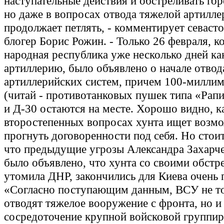
наступательные действия и обстреливать гор
но даже в вопросах отвода тяжелой артилле
продолжает петлять, - комментирует севаст
блогер Борис Рожин. - Только 26 февраля, к
народная республика уже несколько дней ка
артиллерию, было объявлено о начале отвод
артиллерийских систем, причем 100-милли
(читай - противотанковых пушек типа «Рапи
и Д-30 остаются на месте. Хорошо видно, к
второстепенных вопросах хунта ищет возм
прогнуть договоренности под себя. Но стои
что предыдущие угрозы Александра Захарче
было объявлено, что хунта со своими обстр
утомила ДНР, закончились для Киева очень 
«Согласно поступающим данным, ВСУ не то
отводят тяжелое вооружение с фронта, но 
сосредоточение крупной войсковой группир