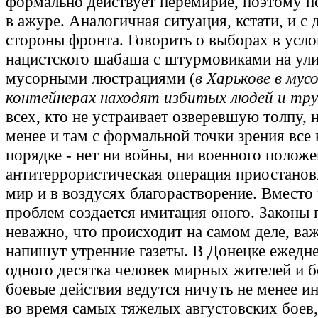
формально действует перемирие, поэтому п
в ажуре. Аналогичная ситуация, кстати, и с 
стороны фронта. Говорить о выборах в усл
нацистского шабаша с штурмовиками на ули
мусорными люстрациями (
в Харькове в мус
контейнерах находят избитых людей и тр
всех, кто не устраивает озверевшую толпу, 
менее и там с формальной точки зрения все
порядке - нет ни войны, ни военного положе
антитеррористическая операция приостанов
мир и в воздусях благорастворение. Вместо
проблем создается имитация оного. Законы 
неважно, что происходит на самом деле, важ
напишут утренние газеты. В Донецке ежедне
одного десятка человек мирных жителей и 
боевые действия ведутся ничуть не менее и
во время самых тяжелых августовских боев,