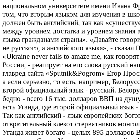
национальном университете имени Ивана Фр
том, что вторым языком для изучения в шк
должен быть английский, так как «существуе
между уровнем достатка и уровнем знания 
языка гражданами страны». «Давайте говори
не русского, а английского языка», - сказал
«Ukraine never fails to amaze me, как говорят
России, - реагирует на его слова русский на
главред сайта «Sputnik&Pogrom» Егор Прос
а если серьезно, то есть, например, Белорусс
второй официальный язык - русский. Белор
бедно - всего 16 тыс. долларов ВВП на душ
есть Уганда, где второй официальный язык -
Так как английский - язык европейских богов
отвратительный клекот стервятников монгол
Уганда живет богато - целых 895 долларов