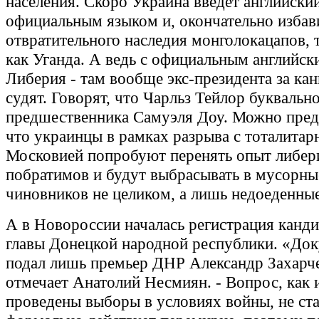
населения. Скоро Украина введет английски
официальным языком и, окончательно избав
отвратительного наследия монголокацапов, 
как Уганда. А ведь с официальным английск
Либерия - там вообще экс-президента за ка
судят. Говорят, что Чарльз Тейлор буквально
предшественника Самуэля Доу. Можно пред
что украинцы в рамках разрыва с тоталитар
Московией попробуют перенять опыт либер
побратимов и будут выбрасывать в мусорны
чиновников не целиком, а лишь недоеденные
А в Новороссии началась регистрация канди
главы Донецкой народной республики. «До
подал лишь премьер ДНР Александр Захарче
отмечает Анатолий Несмиян. - Вопрос, как 
проведены выборы в условиях войны, не ста