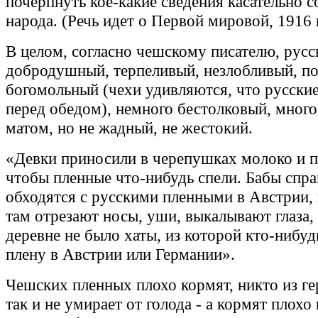
почерпнуть кое-какие сведения касательно с
народа. (Речь идет о Первой мировой, 1916 
В целом, согласно чешскому писателю, русс
добродушный, терпеливый, незлобливый, п
богомольный (чехи удивляются, что русски
перед обедом), немного бестолковый, много
матом, но не жадный, не жестокий.
«Девки приносили в черепушках молоко и п
чтобы пленные что-нибудь спели. Бабы спра
обходятся с русскими пленными в Австрии,
там отрезают носы, уши, выкалывают глаза,
деревне не было хаты, из которой кто-нибуд
плену в Австрии или Германии».
Чешских пленных плохо кормят, никто из гер
так и не умирает от голода - а кормят плохо