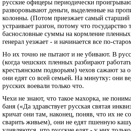
русские офицеры периодически проигрываю
разворовывают деньги, выделенные на проп
колонны. (Потом приезжает самый старший 
устраивает разгон, потому что государство 
баснословные суммы на кормление пленных
генерал уезжает - и начинается все по-старо
Но их точно не пытают и не убивают. В рус
(когда чешских пленных разбирают работать
крестьянским подворьям) чехов сажают за о
они едят со всей семьей. На минутку: они в
русских воевали только что.
Чехи не знают, что такое махорка, не понима
баня («Да здравствует русская святая инкви
кричат они там, наконец, поняв, что их не с
сварить живьем), они не едят пшенную кашу
удивляются, что русские едят - у них тольк