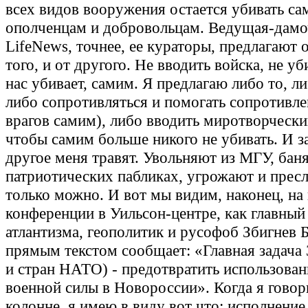
всех видов вооружения остается убивать с
ополченцам и добровольцам. Ведущая-дамо
LifeNews, точнее, ее кураторы, предлагают о
того, и от другого. Не вводить войска, не уб
нас убивает, самим. Я предлагаю либо то, ли
либо сопротивляться и помогать сопротивл
врагов самим), либо вводить миротворчески
чтобы самим больше никого не убивать. И за 
другое меня травят. Увольняют из МГУ, баня
патриотических пабликах, угрожают и прес
только можно. И вот мы видим, наконец, на 
конференции в Уильсон-центре, как главный
атлантизма, геополитик и русофоб Збигнев 
прямым текстом сообщает: «Главная задача
и стран НАТО) - предотвратить использован
военной силы в Новороссии». Когда я гово
колонне, я имею в виду вот что: исполнение 