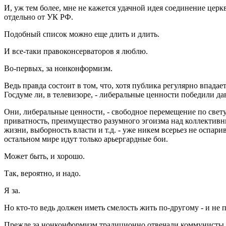
И, уж тем более, мне не кажется удачной идея соединение церкв
отдельно от УК РФ.
Подобный список можно еще длить и длить.
И все-таки правоконсерваторов я люблю.
Во-первых, за нонконформизм.
Ведь правда состоит в том, что, хотя публика регулярно впадае
Госдуме ли, в телевизоре, - либеральные ценности победили да
Они, либеральные ценности, - свободное перемещение по свету,
приватность, преимущество разумного эгоизма над коллективн
жизни, выборность власти и т.д. - уже никем всерьез не оспари
остальном мире идут только арьергардные бои.
Может быть, и хорошо.
Так, вероятно, и надо.
Я за.
Но кто-то ведь должен иметь смелость жить по-другому - и не 
Прежде за нонконформизм традиционно отвечали коммунисты и