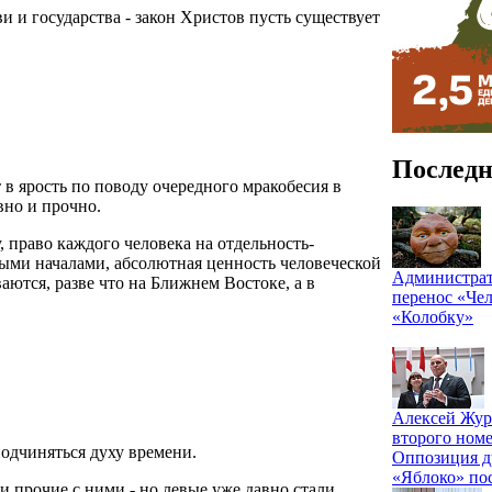
и и государства - закон Христов пусть существует
Последн
т в ярость по поводу очередного мракобесия в
вно и прочно.
 право каждого человека на отдельность-
ыми началами, абсолютная ценность человеческой
Администрат
ваются, разве что на Ближнем Востоке, а в
перенос «Чел
«Колобку»
Алексей Жур
второго номе
подчиняться духу времени.
Оппозиция д
«Яблоко» по
 прочие с ними - но левые уже давно стали