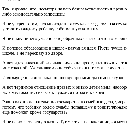
Так, я думаю, что, несмотря на всю безнравственность и вредно
либо законодательно запрещены.
Я не уверен в том, что многодетная семья - всегда лучшая семь
устроить каждому ребенку собственную комнату.
Я не вижу ничего ужасного в добрачных связях, а что-то хороше
И половое образование в школе - разумная идея. Пусть лучше 
школе, а не пересказу во дворе.
А вот идея наказаний за символические преступления - в частн
мне ужасной. Уж слишком они субъективны, те самые чувства.
И возмущенная истерика по поводу пропаганды гомосексуализ
А вот терпимое отношение правых к битью детей меня, наоборот
их к жестокости, сначала к чужой, а потом и к своей.
Равно как и вмешательство государства в семейные дела, умер
потому что ребенку, волею судьбы попавшему к родителям-алко
еще поможет, кроме государства?
Я не верю в смертную казнь. Тут месть, а не наказание, - а мест