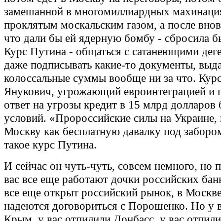
замешанной в многомиллиардных махинаци
проклятым москальским газом, а после вновь
что дали бы ей ядерную бомбу - сбросила б
Курс Путина - общаться с сатанеющими дег
даже подписывать какие-то документы, выд
колоссальные суммы вообще ни за что. Курс
Янукович, угрожающий евроинтеграцией и
ответ на угрозы кредит в 15 млрд долларов 
условий. «Пророссийские силы на Украине,
Москву как бесплатную давалку под забором
такое курс Путина.
И сейчас он чуть-чуть, совсем немного, но 
вас все еще работают дочки российских банк
все еще открыт российский рынок, в Москве
надеются договориться с Порошенко. Но у 
Крым, у вас отпилили Донбасс, у вас отпил