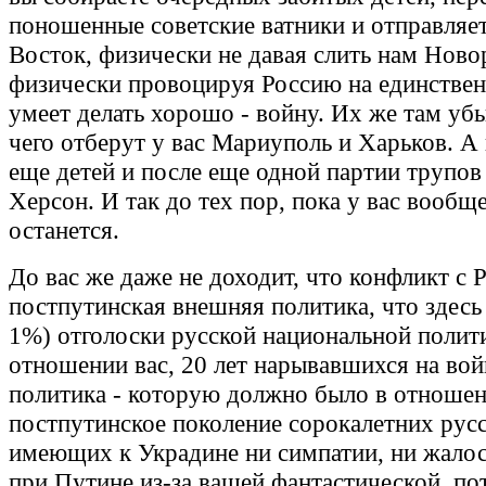
поношенные советские ватники и отправляет
Восток, физически не давая слить нам Ново
физически провоцируя Россию на единствен
умеет делать хорошо - войну. Их же там уб
чего отберут у вас Мариуполь и Харьков. А
еще детей и после еще одной партии трупов
Херсон. И так до тех пор, пока у вас вообщ
останется.
До вас же даже не доходит, что конфликт с 
постпутинская внешняя политика, что здесь
1%) отголоски русской национальной полит
отношении вас, 20 лет нарывавшихся на вой
политика - которую должно было в отношен
постпутинское поколение сорокалетних русс
имеющих к Украдине ни симпатии, ни жалост
при Путине из-за вашей фантастической, п