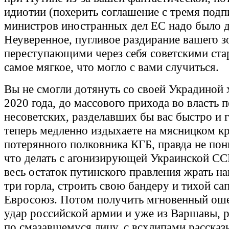
идиотии (похерить соглашение с тремя под
министров иностранных дел ЕС надо было д
Неуверенное, пугливое раздирание вашего з
переступающими через себя советскими ста
самое мягкое, что могло с вами случиться.
Вы не смогли дотянуть со своей Украдиной 
2020 года, до массового прихода во власть 
несоветских, разделавших бы вас быстро и 
теперь медленно издыхаете на мясницком к
потерянного полковника КГБ, правда не по
что делать с агонизирующей Украинской СС
весь остаток путинского правления жрать на
три горла, строить свою бандеру и тихой са
Евросоюз. Потом получить мгновенный о
удар российской армии и уже из Варшавы, 
по смазавшемуся лицу, с всхлипами рассказ