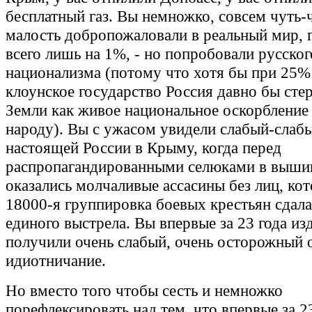
бесплатный газ. Вы немножко, совсем чуть-
малость добропожаловали в реальный мир, г
всего лишь на 1%, - но попробовали русског
национализма (потому что хотя бы при 25%
клоунское государство Россия давно бы стер
Земли как живое национальное оскорбление
народу). Вы с ужасом увидели слабый-слаб
настоящей России в Крыму, когда перед
распропагандированными селюками в выши
оказались молчаливые ассасины без лиц, ко
18000-я группировка боевых крестьян сдала
единого выстрела. Вы впервые за 23 года из
получили очень слабый, очень осторожный о
идиотничание.
Но вместо того чтобы сесть и немножко
порефлексировать над тем, что впервые за 2