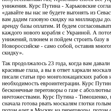
унижения. Курс Путина - Харьковские согл
«давайте вы нас не будете выгонять из Сева
вам дадим газовую скидку на миллиарды до
аренду базы оплатим. И будем согласовывать
каждого нового корабля с Украиной. А потом
унижений, плюнем и пойдем строить базу в
Новороссийске - само собой, оставив мног
скидку».
Так продолжалось 23 года, когда вам давали 
красивые глаза, а вы в ответ харкали моска
писали статьи про монголокацапских рабов 
необходимость евроинтеграции. Курс Путин
бесконечные переговоры о газе с абсолютн
ничтожествами. Курс Путина - Тимошенко, 
сначала готова рвать москалям глотки голы
потом едет в Москву на переговоры, потом 