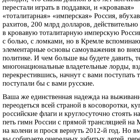
перестали играть в поддавки, и «кровавая»
«тоталитарная» «имперская» Россия, вбухав
рахитов, 200 млрд долларов, действительно
в кровавую тоталитарную имперскую Росси
с болью, с ломками, но в Кремле вспомина
элементарные основы самоуважения во вне
политике. И чем больше вы будете давить, т
многонациональные владетельные лорды, вз
перекрестившись, начнут с вами поступать т
поступали бы с вами русские.
Ваша же единственная надежда на выживани
переодеться всей страной в косоворотки, ку
российские флаги и круглосуточно стоять н
петь гимн России с прямой трансляцией на 
на колени и прося вернуть 2012-й год. Но в
вы собираете очередных забитых детей, пере