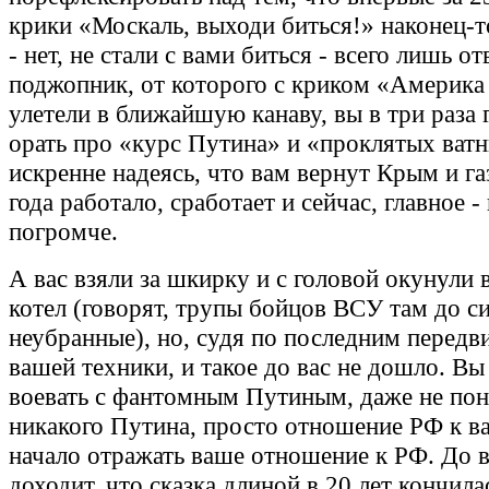
крики «Москаль, выходи биться!» наконец-
- нет, не стали с вами биться - всего лишь о
поджопник, от которого с криком «Америка
улетели в ближайшую канаву, вы в три раза 
орать про «курс Путина» и «проклятых ватн
искренне надеясь, что вам вернут Крым и га
года работало, сработает и сейчас, главное -
погромче.
А вас взяли за шкирку и с головой окунули
котел (говорят, трупы бойцов ВСУ там до с
неубранные), но, судя по последним перед
вашей техники, и такое до вас не дошло. В
воевать с фантомным Путиным, даже не пон
никакого Путина, просто отношение РФ к в
начало отражать ваше отношение к РФ. До в
доходит, что сказка длиной в 20 лет кончила