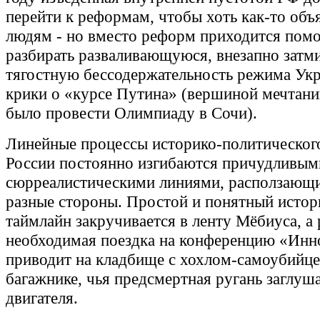
перейти к реформам, чтобы хоть как-то объ
людям - но вместо реформ приходится помо
разбирать разваливающуюся, внезапно зат
тягостную бессодержательность режима Ук
крики о «курсе Путина» (вершиной мечтани
было провести Олимпиаду в Сочи).
Линейные процессы историко-политического
России постоянно изгибаются причудливым
сюрреалистическими линиями, расползающ
разные стороны. Простой и понятный истор
таймлайн закручивается в ленту Мёбиуса, а 
необходимая поездка на конференцию «Инн
приводит на кладбище с хохлом-самоубийце
багажнике, чья предсмертная ругань заглуш
двигателя.