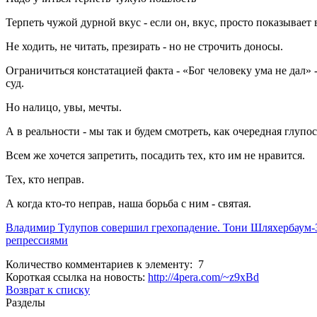
Терпеть чужой дурной вкус - если он, вкус, просто показывает в
Не ходить, не читать, презирать - но не строчить доносы.
Ограничиться констатацией факта - «Бог человеку ума не дал» 
суд.
Но налицо, увы, мечты.
А в реальности - мы так и будем смотреть, как очередная глупо
Всем же хочется запретить, посадить тех, кто им не нравится.
Тех, кто неправ.
А когда кто-то неправ, наша борьба с ним - святая.
Владимир Тулупов совершил грехопадение. Тони Шляхербаум-З
репрессиями
Количество комментариев к элементу: 7
Короткая ссылка на новость:
http://4pera.com/~z9xBd
Возврат к списку
Разделы