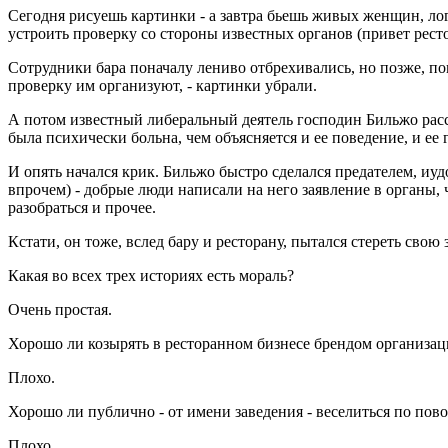
Сегодня рисуешь картинки - а завтра бьешь живых женщин, лог
устроить проверку со стороны известных органов (привет рес
Сотрудники бара поначалу лениво отбрехивались, но позже, по
проверку им организуют, - картинки убрали.
А потом известный либеральный деятель господин Бильжо расск
была психически больна, чем объясняется и ее поведение, и ее г
И опять начался крик. Бильжо быстро сделался предателем, иу
впрочем) - добрые люди написали на него заявление в органы, ч
разобраться и прочее.
Кстати, он тоже, вслед бару и ресторану, пытался стереть свою
Какая во всех трех историях есть мораль?
Очень простая.
Хорошо ли козырять в ресторанном бизнесе брендом организац
Плохо.
Хорошо ли публично - от имени заведения - веселиться по пов
Плохо.