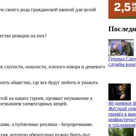
ую своего рода гражданской иконой для целой
Последн
естве реакции на них?
Генерал Санч
службы воо
еек глупости, пошлости, плохого юмора и дешевого
оить общество, где все будут любить и уважать
ветой на наших героев, проявит неуважение к
40-дневное ф
езнанием элементарных вещей.
Жёсткий отв
привёл к вы
инфраструкт
нкими, а публичные реплики - безупречными.
и топливном
тихия, которую обязательно нужно брать под