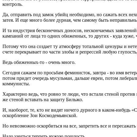
контроль.
Да, отправить под замок убийц необходимо, но сажать всех не
затея. И еще много более дурная, чем самому быть неправильны
И та индустрия бесконечных доносов, нескончаемых заявлений 
кампаний от лица то одних обиженных, то других - куда хуже, 
Потому что она создает ту атмосферу тотальной цензуры и не
счете перекрывает по части злобы и репрессий любую глупость,
Ведь обиженных-то - очень много.
Сегодня сажаем по просьбам феминисток, завтра - во имя ветер
потом придет очередь мусульман, дальше евреи, потом либерал
коммунисты.
Характерно ведь, что ровно те люди, что встали стеной против
же стеной вставать на защиту Бильжо.
И, наоборот, те, кто не видят ничего дурного в каком-нибудь «
оскорбление Зои Космодемьянской.
Но невозможно оскорбиться на все, запретить все и пересажать 
Надо учиться терпеть чужую пошлость