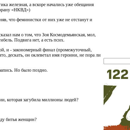
ика железная, а вскоре начались уже обещания
торану «НКВД»)
няв, что феминистки от них уже не отстанут и
азал нам о том, что Зоя Космодемьянская, мол,
ибель. Подвига нет, а есть псих.
дой, и - закономерный финал (промежуточный,
то, дескать, он оклеветал имя героини, не пора ли
 запись. Но было поздно.
ии, которая загубила миллионы людей?
оду битья женщин?