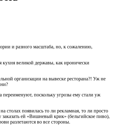
ории и разного масштаба, но, к сожалению,
я кухня великой державы, как иронически
ельной организации на вывеске ресторана?! Уж не
хни?
ха переименуют, поскольку угрозы ему стали уж
 на столах появилась то ли рекламная, то ли просто
 заказать ей «Вишневый крик» (бельгийское пиво),
крови разлетаются во все стороны.