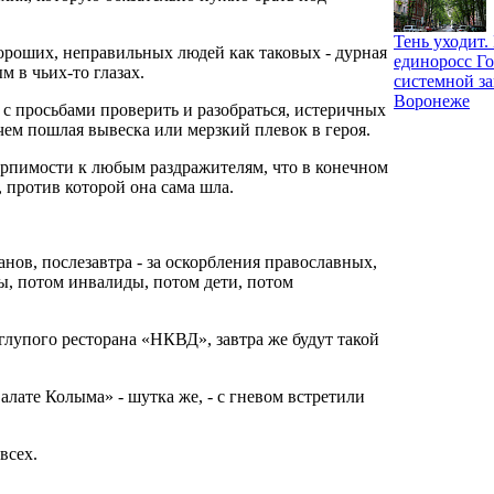
Тень уходит
хороших, неправильных людей как таковых - дурная
единоросс Го
м в чьих-то глазах.
системной за
Воронеже
с просьбами проверить и разобраться, истеричных
чем пошлая вывеска или мерзкий плевок в героя.
терпимости к любым раздражителям, что в конечном
 против которой она сама шла.
анов, послезавтра - за оскорбления православных,
ы, потом инвалиды, потом дети, потом
 глупого ресторана «НКВД», завтра же будут такой
Салате Колыма» - шутка же, - с гневом встретили
всех.