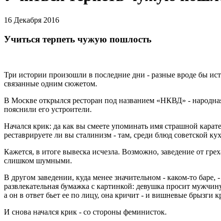
16 Декабря 2016
Учиться терпеть чужую пошлость
Три истории произошли в последние дни - разные вроде бы ист
связанные одним сюжетом.
В Москве открылся ресторан под названием «НКВД» - народна
пояснили его устроители.
Начался крик: да как вы смеете упоминать имя страшной карат
реставрируете ли вы сталинизм - там, среди блюд советской ку
Кажется, в итоге вывеска исчезла. Возможно, заведение от гре
слишком шумными.
В другом заведении, куда менее значительном - каком-то баре, -
развлекательная бумажка с картинкой: девушка просит мужчину
а он в ответ бьет ее по лицу, она кричит - и вишневые брызги 
И снова начался крик - со стороны феминисток.