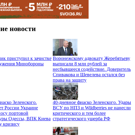
ие новости
ик приступил к зачистке
Воронежскому адвокату Жеребятьеву
ружения Минобороны
выписали 8 млн рублей за
несбывшееся содействие. Доверитель
Спивакова и Шевелева остался без
права на защиту
иаско Зеленского.
40-дневное фиаско Зеленского. Удары
ет России Украине
ВСУ по НПЗ и Wildberries не нанесли
носу портовой
критического и тем более
уры Одессы, ВПК Киева
стратегического ущерба РФ
у кризису