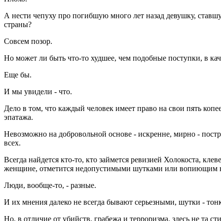
А нести чепуху про погибшую много лет назад девушку, ставш
страны?
Совсем позор.
Но может ли быть что-то худшее, чем подобные поступки, в кач
Еще бы.
И мы увидели - что.
Дело в том, что каждый человек имеет право на свои пять коп
эпатажа.
Невозможно на добровольной основе - искренне, мирно - постр
всех.
Всегда найдется кто-то, кто займется ревизией Холокоста, кле
женщине, отметится недопустимыми шутками или вопиющим н
Люди, вообще-то, - разные.
И их мнения далеко не всегда бывают серьезными, шутки - то
Но, в отличие от убийств, грабежа и терроризма, здесь не та с