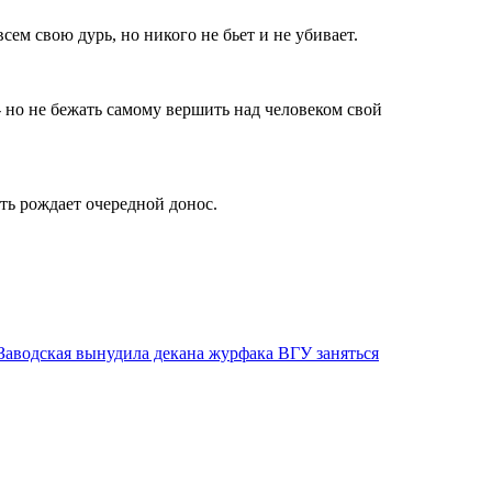
сем свою дурь, но никого не бьет и не убивает.
- но не бежать самому вершить над человеком свой
сть рождает очередной донос.
аводская вынудила декана журфака ВГУ заняться