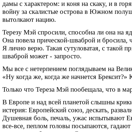
дамы с характером: и коня на скаку, и в гор
войну за скалистые острова в Южном полу
вытолкают нацию.
Терезу Мэй спросили, способна ли она на я
Она повела прической-шваброй и бросила, ч
Я лично верю. Такая сутуловатая, с такой п
шваброй может - запросто.
Мы все с нетерпением поглядываем на Вели
«Ну когда же, когда же начнется Брексит?» 
Только что Тереза Мэй пообещала, что в мар
В Европе и над всей планетой слышны крики
истерия: Европейский союз, дескать, развал
Душевная боль, печаль, ужас испытывают Ев
все-все, пеплом головы посыпаются, гадают 