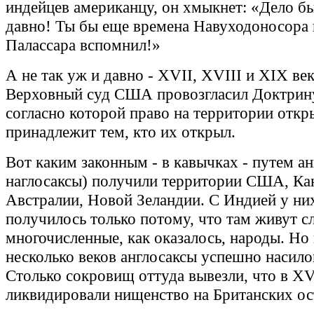
индейцев американцу, он хмыкнет: «Дело б
давно! Ты бы еще времена Навуходоносора 
Палассара вспомнил!»
А не так уж и давно - XVII, XVIII и XIX ве
Верховный суд США провозгласил Доктрин
согласно которой право на территории откр
принадлежит тем, кто их открыл.
Вот каким законным - в кавычках - путем ан
наглосаксы) получили территории США, Ка
Австралии, Новой Зеландии. С Индией у ни
получилось только потому, что там живут 
многочисленные, как оказалось, народы. Но 
несколько веков англосаксы успешно насил
Столько сокровищ оттуда вывезли, что в XV
ликвидировали нищенство на Британских ос