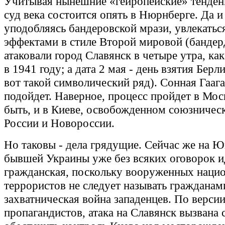
Учитывая нынешние «гейропейские» тенденц
суд века состоится опять в Нюрнберге. Да и 
уподобляясь бандеровской мрази, увлекать
эффектами в стиле Второй мировой (бандер
атаковали город Славянск в четыре утра, к
в 1941 году; а дата 2 мая - день взятия Берл
вот такой символический ряд). Сонная Гаага
подойдет. Наверное, процесс пройдет в Мос
быть, и в Киеве, освобожденном союзничес
России и Новороссии.
Но таковы - дела грядущие. Сейчас же на Ю
бывшей Украины уже без всяких оговорок и
гражданская, поскольку вооруженных нацио
террористов не следует называть гражданами
захватническая война западенцев. По верси
пропагандистов, атака на Славянск вызвана