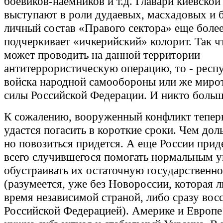
боевиков-наемников и т.д. Главари киевской
выступают в роли дудаевых, масхадовых и 
личный состав «Правого сектора» еще боле
подчеркивает «ичкерийский» колорит. Так чт
может проводить на данной территории
антитеррористическую операцию, то - респ
войска народной самообороны или же миро
силы Российской Федерации. И никто больш
К сожалению, вооруженный конфликт теперь
удастся погасить в короткие сроки. Чем дол
но повозиться придется. А еще России прид
всего случившегося помогать нормальным 
обустраивать их остаточную государственно
(разумеется, уже без Новороссии, которая л
время независимой страной, либо сразу вос
Российской Федерацией). Америке и Европе