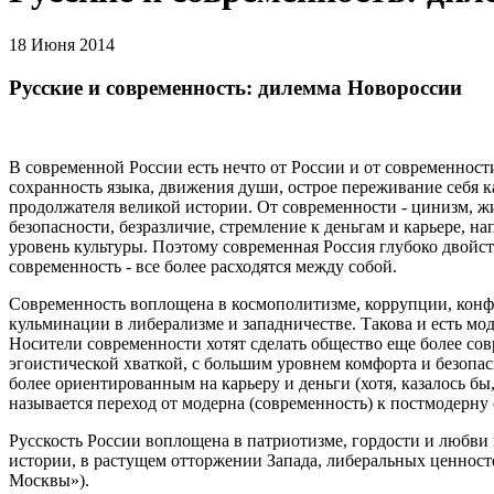
18 Июня 2014
Русские и современность: дилемма Новороссии
В современной России есть нечто от России и от современност
сохранность языка, движения души, острое переживание себя ка
продолжателя великой истории. От современности - цинизм, жи
безопасности, безразличие, стремление к деньгам и карьере, 
уровень культуры. Поэтому современная Россия глубоко двойств
современность - все более расходятся между собой.
Современность воплощена в космополитизме, коррупции, конфо
кульминации в либерализме и западничестве. Такова и есть мо
Носители современности хотят сделать общество еще более со
эгоистической хваткой, с большим уровнем комфорта и безопа
более ориентированным на карьеру и деньги (хотя, казалось бы,
называется переход от модерна (современность) к постмодерну
Русскость России воплощена в патриотизме, гордости и любви
истории, в растущем отторжении Запада, либеральных ценностей
Москвы»).