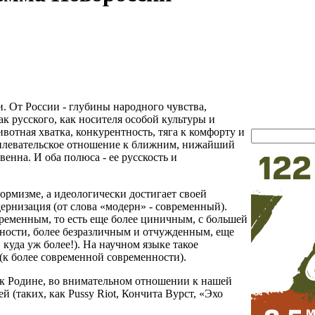
и. От России - глубины народного чувства,
к русского, как носителя особой культуры и
вотная хватка, конкурентность, тяга к комфорту и
наплевательское отношение к ближним, нижайший
енна. И оба полюса - ее русскость и
рмизме, а идеологически достигает своей
дернизация (от слова «модерн» - современный).
временным, то есть еще более циничным, с большей
сности, более безразличным и отчужденным, еще
 куда уж более!). На научном языке такое
 (к более современной современности).
 к Родине, во внимательном отношении к нашей
 (таких, как Pussy Riot, Кончита Вурст, «Эхо