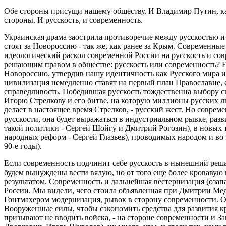
Обе стороны присущи нашему обществу. И Владимир Путин, ка
стороны. И русскость, и современность.
Украинская драма заострила противоречие между русскостью и
стоят за Новороссию - так же, как ранее за Крым. Современны
идеологический раскол современной России на русскость и совре
решающим правом в обществе: русскость или современность? Е
Новороссию, утвердив нашу идентичность как Русского мира и
цивилизация немедленно ставят на первый план Православие, 
справедливость. Победившая русскость тождественна выбору
Игорю Стрелкову и его битве, на которую миллионы русских лю
делает в настоящее время Стрелков, - русский жест. Но соврем
русскости, она будет выражаться в индустриальном рывке, ра
такой политики - Сергей Шойгу и Дмитрий Рогозин), в новых 
народных реформ - Сергей Глазьев), проводимых народом и во и
90-е годы).
Если современность подчинит себе русскость в нынешний реш
будем вынуждены вести вялую, но от того еще более кровавую
результатом. Современность и дальнейшая вестернизация (озапа
России. Мы видели, чего стоила объявленная при Дмитрии М
Гонтмахером модернизация, рывок в сторону современности. 
Вооруженные силы, чтобы сэкономить средства для развития кр
призывают не вводить войска, - на стороне современности и З