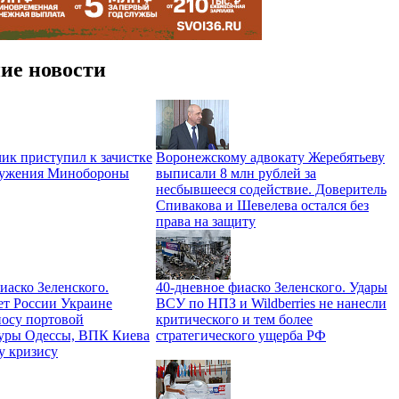
ие новости
ик приступил к зачистке
Воронежскому адвокату Жеребятьеву
ружения Минобороны
выписали 8 млн рублей за
несбывшееся содействие. Доверитель
Спивакова и Шевелева остался без
права на защиту
иаско Зеленского.
40-дневное фиаско Зеленского. Удары
ет России Украине
ВСУ по НПЗ и Wildberries не нанесли
носу портовой
критического и тем более
уры Одессы, ВПК Киева
стратегического ущерба РФ
у кризису