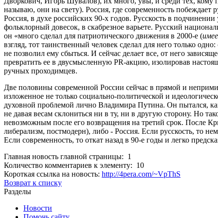
Дворкович, Игорь Шувалов), их много, увы, и среди тех, кому
называю, они на свету). Россия, где современность побеждает ру
Россия, в духе российских 90-х годов. Русскость в подчинении
фольклорный довесок, в скабрезное варьете. Русский национал
он «много сделал для патриотического движения в 2000-е (
имее
взгляд, тот таинственный человек сделал для него только одно:
не позволил ему сбыться. И сейчас делает все, от него зависящ
превратить ее в двусмысленную PR-акцию, изолировав настоящ
ручных проходимцев.
Две половины современной России сейчас в прямой и неприм
изложенное не только социально-политической и идеологичес
духовной проблемой лично Владимира Путина. Он пытался, как 
не давая весам склониться ни в ту, ни в другую сторону. Но та
невозможным после его возвращения на третий срок. После Кр
либерализм, постмодерн), либо - Россия. Если русскость, то 
Если современность, то откат назад в 90-е годы и легко предс
Главная новость главной страницы: 1
Количество комментариев к элементу: 10
Короткая ссылка на новость:
http://4pera.com/~VpThS
Возврат к списку
Разделы
Новости
Помочь сайту