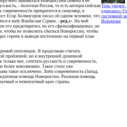
 поручено заниматься Новороссией (имена я не
сскость, - болотная Россия, то есть антироссийская
Тень уходит
 у современности превратится в симулякр, в
единоросс Го
ист Егор Холмогоров писал об одном человеке, что
системной за
тся в виду Владислав Сурков.
-
ред.
)». На мой
Воронеже
 он его предотвратил, он его сфальсифицировал, он
ее, чтобы не позволить сбыться Новороссии, чтобы
их героев и выведя постепенно на первый план
иримой оппозиции. Я продолжаю считать
кой проблемой, но и внутренней душевной
только мог, сочетать русскость и современность,
кое более невозможно. Такое стало уже
ыма такое исключено. Либо современность (Запад,
немедленная помощь Новороссии. Реальная помощь.
казуемый и неминуемый крах страны.