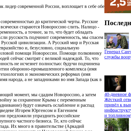
к лидер современной России, воплощает в себе обе
Последн
 современностью до критической черты. Русские
е всячески стараются Новороссию слить. Налицо -
менность, а точнее, за то, что будет обладать
сли русскость подчинит современность, мы спасем
 Русской цивилизации. А Русский мир и Русская
евразийство и, безусловно, социальную
Генерал Санч
 силовой помощи Новороссии. Помощи полковнику
службы воо
дей сейчас смотрят с великой надеждой. То, что
енность не исчезнет полностью: будучи подчинена
звитии оборонно-промышленного комплекса (имя
технологиях и экономических реформах (имя
мя народа, а не западниками во имя Запада (как в
40-дневное ф
ающий момент, мы сдадим Новороссию, а затем
Жёсткий отв
 войну за сохранение Крыма с переменным
привёл к вы
днивание) будут означать ослабление и распад
инфраструкт
едведеве Игорем Юргенсом и Евгением
и топливном
Они предложили упразднить российские
упного частного бизнеса. Те, кто сейчас
апада. Их много в правительстве (Аркадий